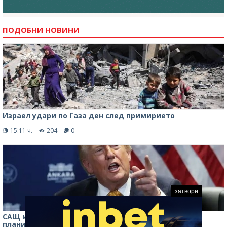
ПОДОБНИ НОВИНИ
Израел удари по Газа ден след примирието
15:11 ч.
204
0
затвори
САЩ и Израел са се съгласили да преустановят
планираните нови удари срещу Иран