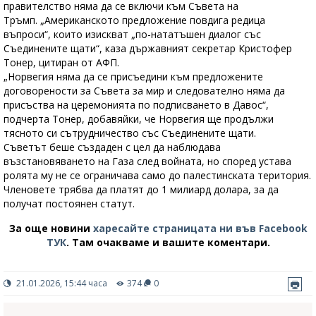
правителство няма да се включи към Съвета на
Тръмп. „Американското предложение повдига редица
въпроси“, които изискват „по-нататъшен диалог със
Съединените щати“, каза държавният секретар Кристофер
Тонер, цитиран от АФП.
„Норвегия няма да се присъедини към предложените
договорености за Съвета за мир и следователно няма да
присъства на церемонията по подписването в Давос“,
подчерта Тонер, добавяйки, че Норвегия ще продължи
тясното си сътрудничество със Съединените щати.
Съветът беше създаден с цел да наблюдава
възстановяването на Газа след войната, но според устава
ролята му не се ограничава само до палестинската територия.
Членовете трябва да платят до 1 милиард долара, за да
получат постоянен статут.
За още новини
харесайте страницата ни във Facebook
ТУК
.
Там очакваме и вашите коментари.
21.01.2026, 15:44 часа
374
0