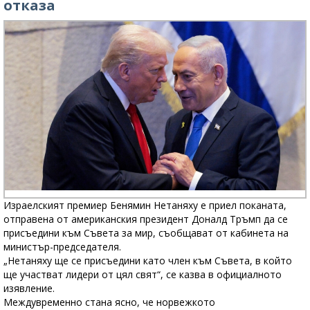
отказа
Израелският премиер Бенямин Нетаняху е приел поканата,
отправена от американския президент Доналд Тръмп да се
присъедини към Съвета за мир, съобщават от кабинета на
министър-председателя.
„Нетаняху ще се присъедини като член към Съвета, в който
ще участват лидери от цял свят“, се казва в официалното
изявление.
Междувременно стана ясно, че норвежкото