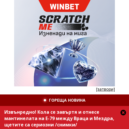
[затвори]
ГОРЕЩА НОВИНА
Извънредно! Кола се завъртя и отнесе
мантинелата на Е-79 между Враца и Мездра,
щетите са сериозни /снимки/