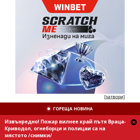
[затвори]
ГОРЕЩА НОВИНА
Извънредно! Пожар вилнее край пътя Враца-
Криводол, огнеборци и полицаи са на
мястото /снимки/