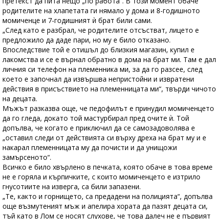
претекст да пита нещо „по работа“. В този момент обаче
родителите на хлапетата ги нямало у дома и 8-годишното
момиченце и 7-годишният ѝ брат били сами.
„След като е разбрал, че родителите отсъстват, лицето е
предложило да даде пари, но му е било отказано.
Впоследствие той е отишъл до близкия магазин, купил е
лакомства и се е върнал обратно в дома на брат ми. Там е дал
личния си телефон на племенника ми, за да го разсее, след
което е започнал да извършва непристойни и извратени
действия в присъствието на племенницата ми“, твърди чичото
на децата.
Мъжът разказва още, че педофилът е принудил момиченцето
да го гледа, докато той мастурбирал пред очите ѝ. Той
допълва, че когато е приключил да се самозадоволява е
„оставил следи от действията си върху дреха на брат му и е
накарал племенницата му да почисти и да унищожи
замърсеното“.
Всичко е било хвърлено в печката, която обаче в това време
не е горяла и кърпичките, с които момиченцето е изтрило
гнусотиите на изверга, са били запазени.
„Те, както и горнището, са предадени на полицията“, допълва
още възмутеният мъж и апелира хората да пазят децата си,
тъй като в Лом се носят слухове, че това далеч не е първият