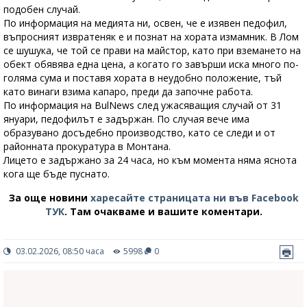
подобен случай.
По информация на медията ни, освен, че е изявен педофил,
въпросният извратеняк е и познат на хората измамник. В Лом
се шушука, че той се прави на майстор, като при вземането на
обект обявява една цена, а когато го завърши иска много по-
голяма сума и поставя хората в неудобно положение, тъй
като винаги взима капаро, преди да започне работа.
По информация на BulNews след ужасяващия случай от 31
януари, педофилът е задържан. По случая вече има
образувано досъдебно производство, като се следи и от
районната прокуратура в Монтана.
Лицето е задържано за 24 часа, но към момента няма яснота
кога ще бъде пуснато.
За още новини
харесайте страницата ни във Facebook
ТУК
.
Там очакваме и вашите коментари.
03.02.2026, 08:50 часа
5998
0