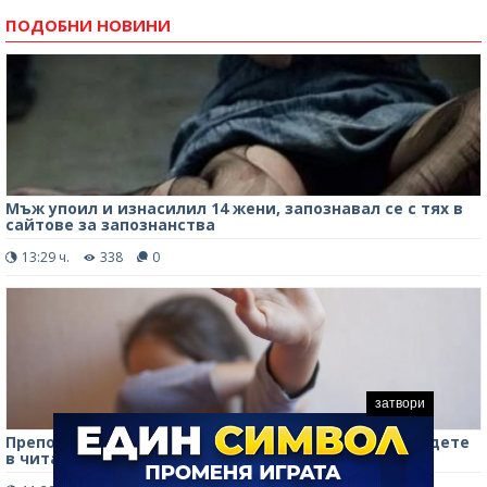
ПОДОБНИ НОВИНИ
Mъж упоил и изнасилил 14 жени, запознавал се с тях в
сайтове за запознанства
13:29 ч.
338
0
затвори
Преподавател по музика блудствал с 10-годишно дете
в читалище