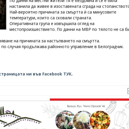
По данни на местни жители тя е бездомна и се е била
настанила да живее в изоставената сграда на стопанството
Най-вероятно причината за смъртта ѝ са минусовите
температури, които са сковали страната.
Оперативната група е извършила оглед на
местопроизшествието. По данни на МВР по тялото не са б
вяване на причината за настъпването на смъртта.
о по случая продължава районното управление в Белоградчик.
страницата ни във Facebook ТУК
.