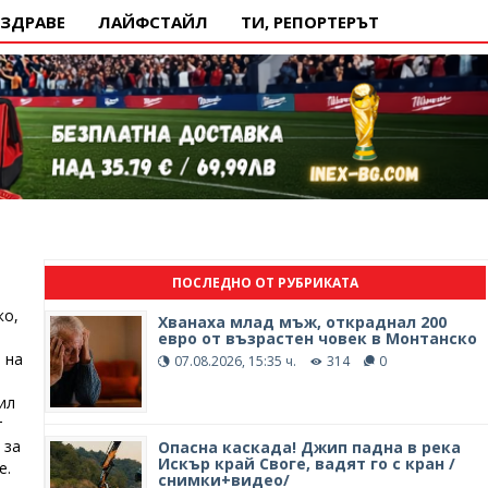
ЗДРАВЕ
ЛАЙФСТАЙЛ
ТИ, РЕПОРТЕРЪТ
ПОСЛЕДНО ОТ РУБРИКАТА
ко,
Хванаха млад мъж, откраднал 200
евро от възрастен човек в Монтанско
 на
07.08.2026, 15:35 ч.
314
0
ил
т
 за
Опасна каскада! Джип падна в река
Искър край Своге, вадят го с кран /
е.
снимки+видео/