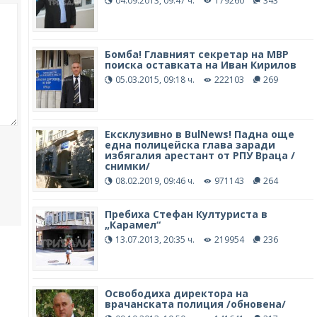
04.09.2013, 09:47 ч.
179260
343
Бомба! Главният секретар на МВР
поиска оставката на Иван Кирилов
05.03.2015, 09:18 ч.
222103
269
Ексклузивно в BulNews! Падна още
една полицейска глава заради
избягалия арестант от РПУ Враца /
снимки/
08.02.2019, 09:46 ч.
971143
264
Пребиха Стефан Културиста в
„Карамел“
13.07.2013, 20:35 ч.
219954
236
Освободиха директора на
врачанската полиция /обновена/