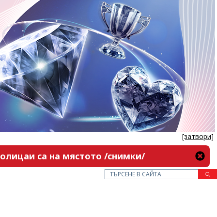
[затвори]
олицаи са на мястото /снимки/