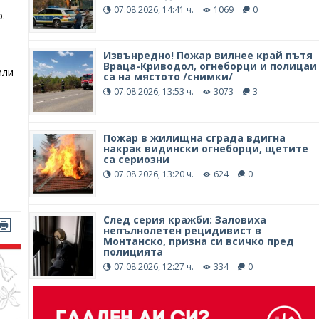
07.08.2026, 14:41 ч.
1069
0
.
Извънредно! Пожар вилнее край пътя
Враца-Криводол, огнеборци и полицаи
или
са на мястото /снимки/
07.08.2026, 13:53 ч.
3073
3
Пожар в жилищна сграда вдигна
накрак видински огнеборци, щетите
са сериозни
07.08.2026, 13:20 ч.
624
0
След серия кражби: Заловиха
непълнолетен рецидивист в
Монтанско, призна си всичко пред
полицията
07.08.2026, 12:27 ч.
334
0