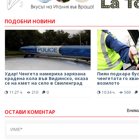
ПОДОБНИ НОВИНИ
Удар! Ченгета намериха зарязана
Пиян подкара бус
крадена кола във Видинско, оказа
ченгетата го хва
се на кмет на село в Свиленград
возилото
11:27 ч.
210
0
10:34 ч.
569
Внима
ОСТАВИ КОМЕНТАР