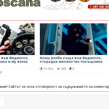
 във Видинско,
Апаш разби къща във Видинско,
наха и му взеха
открадна множество покъщнина
11:18 ч.
330
0
0
ние! Сайтът не носи отговорност за съдържанието на коментар