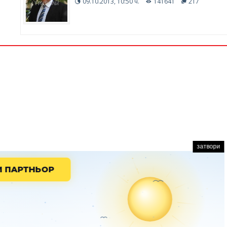
09.10.2013, 10:50 ч.
141641
217
затвори