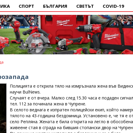
ИКА
СПОРТ
БЪЛГАРИЯ
СВЕТЪТ
COVID-19
да
ерозапада
Полицията е открила тяло на измръзнала жена във Видинс
научи BulNews.
Случаят е от вчера. Малко след 15.30 часа е подаден сигнал
тел. 112 за починала жена в Чупрене.
В селото веднага е изпратен полицейски екип, който намер
тялото на 43-годишна бездомница. Установено е, че тя е о
село Репляна. Жената е била открита на легло в обособена
живеене стая в сграда на бившия стопански двор на Чупрен