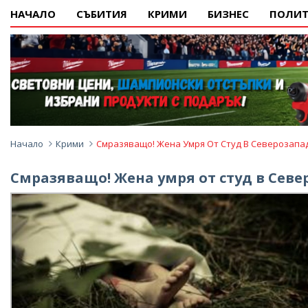
НАЧАЛО
СЪБИТИЯ
КРИМИ
БИЗНЕС
ПОЛИТ
Начало
Крими
Смразяващо! Жена Умря От Студ В Северозапа
Смразяващо! Жена умря от студ в Сев