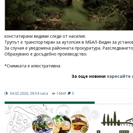
констатирани видими следи от насилие.
Трупът е транспортиран за аутопсия в МБАЛ-Видин за устано
За случая е уведомена районната прокуратура. Разследванет
Образувано е досъдебно производство.
*Снимката е илюстративна
За още новини
харесайте 
04.02.2026, 09:54 часа
16641
0