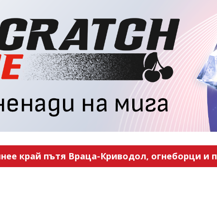
нее край пътя Враца-Криводол, огнеборци и п