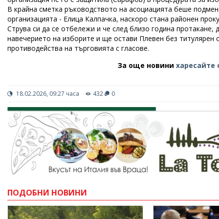
В крайна сметка ръководството на асоциацията беше подмен
организацията - Елица Калпачка, наскоро стана районен проку
Струва си да се отбележи и че след близо година протакане
навечерието на изборите и ще остави Плевен без титулярен о
противодейства на търговията с гласове.
За още новини
харесайте 
18.02.2026, 09:27 часа
432
0
ПОДОБНИ НОВИНИ