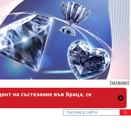
[затвори]
ент на състезание във Враца, се