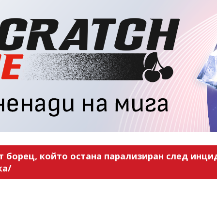
 борец, който остана парализиран след инцид
ка/