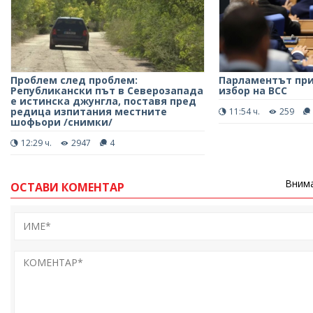
Проблем след проблем:
Парламентът при
Републикански път в Северозапада
избор на ВСС
е истинска джунгла, поставя пред
редица изпитания местните
11:54 ч.
259
шофьори /снимки/
12:29 ч.
2947
4
Внима
ОСТАВИ КОМЕНТАР