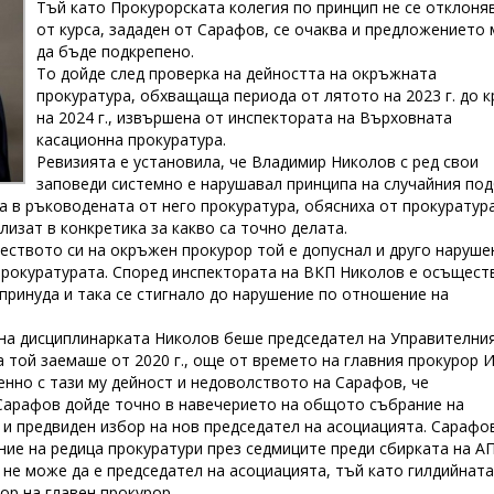
Тъй като Прокурорската колегия по принцип не се отклоня
от курса, зададен от Сарафов, се очаква и предложението 
да бъде подкрепено.
То дойде след проверка на дейността на окръжната
прокуратура, обхващаща периода от лятото на 2023 г. до к
на 2024 г., извършена от инспектората на Върховната
касационна прокуратура.
Ревизията е установила, че Владимир Николов с ред свои
заповеди системно е нарушавал принципа на случайния по
а в ръководената от него прокуратура, обясниха от прокуратур
лизат в конкретика за какво са точно делата.
еството си на окръжен прокурор той е допуснал и друго наруше
прокуратурата. Според инспектората на ВКП Николов е осъщест
 принуда и така се стигнало до нарушение по отношение на
ана дисциплинарката Николов беше председател на Управителни
а той заемаше от 2020 г., още от времето на главния прокурор 
енно с тази му дейност и недоволството на Сарафов, че
Сарафов дойде точно в навечерието на общото събрание на
 и предвиден избор на нов председател на асоциацията. Сарафо
ние на редица прокуратури през седмиците преди сбирката на А
в не може да е председател на асоциацията, тъй като гилдийната
ор на главен прокурор.