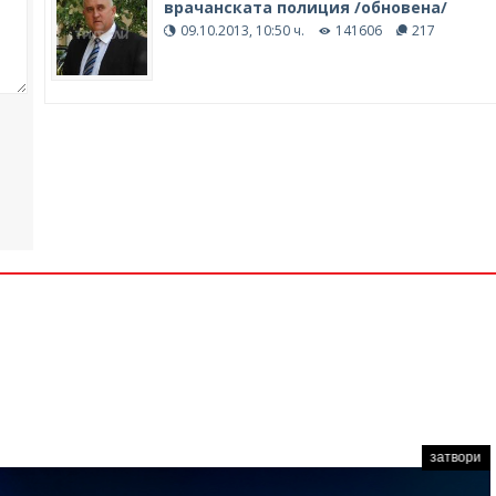
врачанската полиция /обновена/
09.10.2013, 10:50 ч.
141606
217
затвори