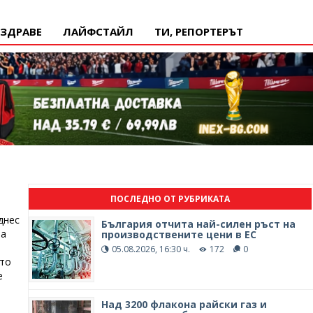
ЗДРАВЕ
ЛАЙФСТАЙЛ
ТИ, РЕПОРТЕРЪТ
ПОСЛЕДНО ОТ РУБРИКАТА
днес
България отчита най-силен ръст на
на
производствените цени в ЕС
05.08.2026, 16:30 ч.
172
0
ато
е
л
Над 3200 флакона райски газ и