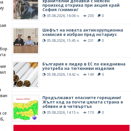
хранителни добавки с неясен
ва
произход откриха при акция край
му
София /снимки/
05.08.2026, 16:06 ч.
203
0
рая
Шефът на новата антикорупционна
комисия е избран пред нотариус
05.08.2026, 15:45 ч.
231
0
дбор
ата
България е лидер в ЕС по ежедневна
ние
употреба на тютюневи изделия
вил
05.08.2026, 14:42 ч.
149
0
я
Иван
Продължават опасните горещини!
Жълт код за почти цялата страна е
обявен и в четвъртък
05.08.2026, 14:15 ч.
170
0
в се
ПБ,