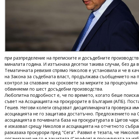
при разпределение на преписките и досъдебните производств
миналата година. И изтъкнаха десетки такива случаи, без да в
Тематичната ревизия спрямо Николов е установила и че в кач
на Закона за съдебната власт, продължава съобщението на 
контрол за спазване на сроковете за мерките за процесуална
обвиняеми по шест досъдебни производства.
Любопитна подробност е, че по времето, когато беше поиск
съвет на Асоциацията на прокурорите в България (АПБ). Пост
Гешев. Негови колеги свързват дисциплинарната проверка им
асоциацията не го защитава достатъчно. Предложението на 
асоциацията в почивната база на прокуратурата в Цигов чарк
е изказвал срещу Николов и асоциацията на отчетното събра
разказаха прокурори пред "Сега". Развил е тезата, че Николо
организация не го е защитила (Сарафов) в процедурата за изб