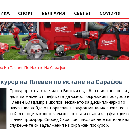
ИКА
СПОРТ
БЪЛГАРИЯ
СВЕТЪТ
COVID-19
р На Плевен По Искане На Сарафов
курор на Плевен по искане на Сарафов
Прокурорската колегия на Висшия съдебен съвет ще реши 
дали да махне от шефската длъжност окръжния прокурор 
Плевен Владимир Николов. Искането за дисциплинарното
наказание дойде от Борислав Сарафов миналия април, ког
той все още законно заемаше поста изпълняващ функциит
главен прокурор. Според Сарафов Николов не е изпълнява
служебните си задължения на окръжен прокурор.