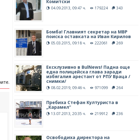
Комитски
04.09.2013, 09:47 ч.
179224
343
Бомба! Главният секретар на МВР
поиска оставката на Иван Кирилов
05.03.2015, 09:18 ч.
222061
269
Ексклузивно в BulNews! Падна още
една полицейска глава заради
избягалия арестант от РПУ Враца /
снимки/
ите.
08.02.2019, 09:46 ч.
971099
264
Пребиха Стефан Културиста в
„Карамел“
13.07.2013, 20:35 ч.
219912
236
Освободиха директора на