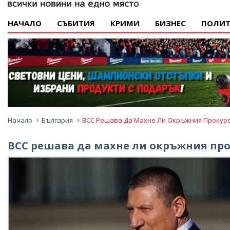
НАЧАЛО
СЪБИТИЯ
КРИМИ
БИЗНЕС
ПОЛИТ
Начало
България
ВСС Решава Да Махне Ли Окръжния Прокуро
ВСС решава да махне ли окръжния про