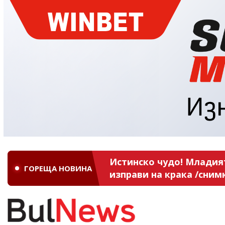
Истинско чудо! Младият
ГОРЕЩА НОВИНА
изправи на крака /сним