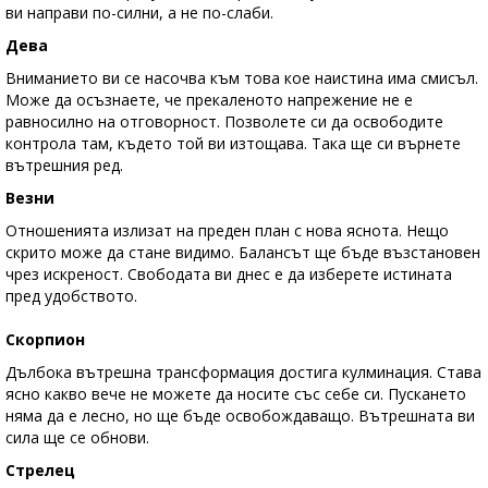
ви направи по-силни, а не по-слаби.
Дева
Вниманието ви се насочва към това кое наистина има смисъл.
Може да осъзнаете, че прекаленото напрежение не е
равносилно на отговорност. Позволете си да освободите
контрола там, където той ви изтощава. Така ще си върнете
вътрешния ред.
Везни
Отношенията излизат на преден план с нова яснота. Нещо
скрито може да стане видимо. Балансът ще бъде възстановен
чрез искреност. Свободата ви днес е да изберете истината
пред удобството.
Скорпион
Дълбока вътрешна трансформация достига кулминация. Става
ясно какво вече не можете да носите със себе си. Пускането
няма да е лесно, но ще бъде освобождаващо. Вътрешната ви
сила ще се обнови.
Стрелец