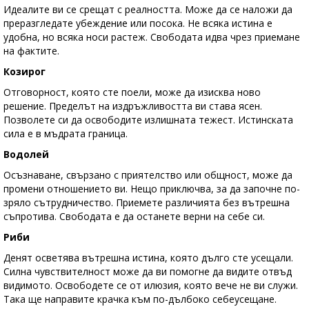
Идеалите ви се срещат с реалността. Може да се наложи да
преразгледате убеждение или посока. Не всяка истина е
удобна, но всяка носи растеж. Свободата идва чрез приемане
на фактите.
Козирог
Отговорност, която сте поели, може да изисква ново
решение. Пределът на издръжливостта ви става ясен.
Позволете си да освободите излишната тежест. Истинската
сила е в мъдрата граница.
Водолей
Осъзнаване, свързано с приятелство или общност, може да
промени отношението ви. Нещо приключва, за да започне по-
зряло сътрудничество. Приемете различията без вътрешна
съпротива. Свободата е да останете верни на себе си.
Риби
Денят осветява вътрешна истина, която дълго сте усещали.
Силна чувствителност може да ви помогне да видите отвъд
видимото. Освободете се от илюзия, която вече не ви служи.
Така ще направите крачка към по-дълбоко себеусещане.