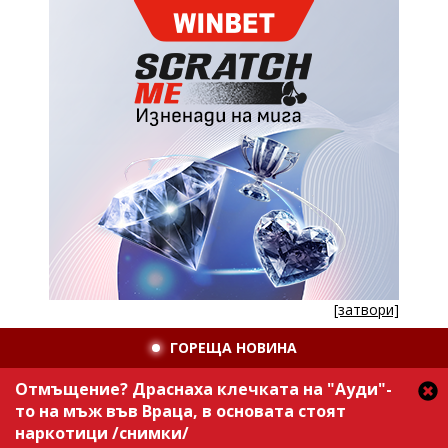
[затвори]
ГОРЕЩА НОВИНА
Отмъщение? Драснаха клечката на "Ауди"-
то на мъж във Враца, в основата стоят
наркотици /снимки/