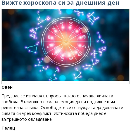
Вижте хороскопа си за днешния ден
Овен
Пред вас се изправя въпросът какво означава личната
свобода. Възможно е силна емоция да ви подтикне към
решителна стъпка. Освободете се от нуждата да доказвате
силата си чрез конфликт. Истинската победа днес е
вътрешното овладяване.
Телец