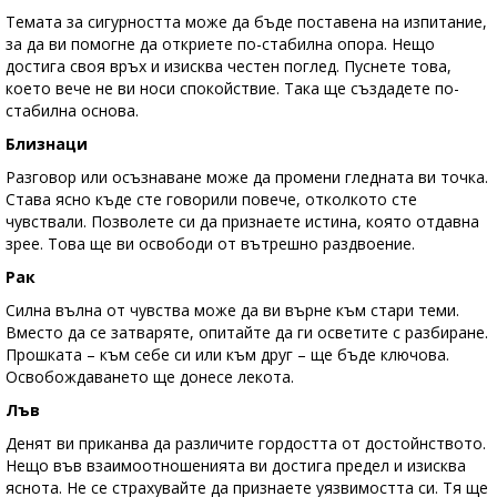
Темата за сигурността може да бъде поставена на изпитание,
за да ви помогне да откриете по-стабилна опора. Нещо
достига своя връх и изисква честен поглед. Пуснете това,
което вече не ви носи спокойствие. Така ще създадете по-
стабилна основа.
Близнаци
Разговор или осъзнаване може да промени гледната ви точка.
Става ясно къде сте говорили повече, отколкото сте
чувствали. Позволете си да признаете истина, която отдавна
зрее. Това ще ви освободи от вътрешно раздвоение.
Рак
Силна вълна от чувства може да ви върне към стари теми.
Вместо да се затваряте, опитайте да ги осветите с разбиране.
Прошката – към себе си или към друг – ще бъде ключова.
Освобождаването ще донесе лекота.
Лъв
Денят ви приканва да различите гордостта от достойнството.
Нещо във взаимоотношенията ви достига предел и изисква
яснота. Не се страхувайте да признаете уязвимостта си. Тя ще