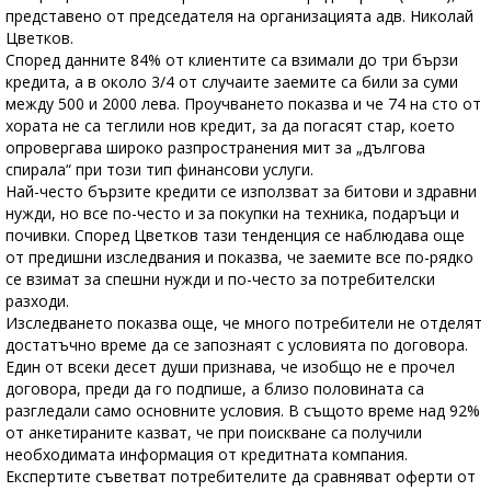
представено от председателя на организацията адв. Николай
Цветков.
Според данните 84% от клиентите са взимали до три бързи
кредита, а в около 3/4 от случаите заемите са били за суми
между 500 и 2000 лева. Проучването показва и че 74 на сто от
хората не са теглили нов кредит, за да погасят стар, което
опровергава широко разпространения мит за „дългова
спирала“ при този тип финансови услуги.
Най-често бързите кредити се използват за битови и здравни
нужди, но все по-често и за покупки на техника, подаръци и
почивки. Според Цветков тази тенденция се наблюдава още
от предишни изследвания и показва, че заемите все по-рядко
се взимат за спешни нужди и по-често за потребителски
разходи.
Изследването показва още, че много потребители не отделят
достатъчно време да се запознаят с условията по договора.
Един от всеки десет души признава, че изобщо не е прочел
договора, преди да го подпише, а близо половината са
разгледали само основните условия. В същото време над 92%
от анкетираните казват, че при поискване са получили
необходимата информация от кредитната компания.
Експертите съветват потребителите да сравняват оферти от