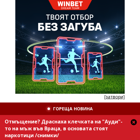
[затвори]
ГОРЕЩА НОВИНА
Отмъщение? Драснаха клечката на "Ауди"-
то на мъж във Враца, в основата стоят
наркотици /снимки/