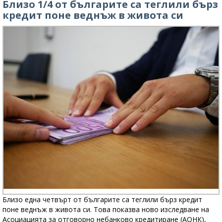
Близо 1/4 от българите са теглили бърз
кредит поне веднъж в живота си
Близо една четвърт от българите са теглили бърз кредит
поне веднъж в живота си. Това показва ново изследване на
Асоциацията за отговорно небанково кредитиране (АОНК),