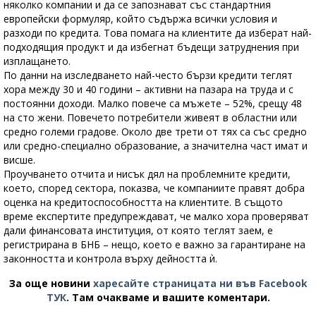
няколко компании и да се запознават със стандартния
европейски формуляр, който съдържа всички условия и
разходи по кредита. Това помага на клиентите да изберат най-
подходящия продукт и да избегнат бъдещи затруднения при
изплащането.
По данни на изследването най-често бързи кредити теглят
хора между 30 и 40 години – активни на пазара на труда и с
постоянни доходи. Малко повече са мъжете – 52%, срещу 48
на сто жени. Повечето потребители живеят в областни или
средно големи градове. Около две трети от тях са със средно
или средно-специално образование, а значителна част имат и
висше.
Проучването отчита и нисък дял на проблемните кредити,
което, според сектора, показва, че компаниите правят добра
оценка на кредитоспособността на клиентите. В същото
време експертите предупреждават, че малко хора проверяват
дали финансовата институция, от която теглят заем, е
регистрирана в БНБ – нещо, което е важно за гарантиране на
законността и контрола върху дейността ѝ.
За още новини
харесайте страницата ни във Facebook
ТУК
.
Там очакваме и вашите коментари.