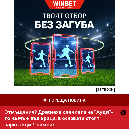
[затвори]
ГОРЕЩА НОВИНА
Отмъщение? Драснаха клечката на "Ауди"-
то на мъж във Враца, в основата стоят
наркотици /снимки/