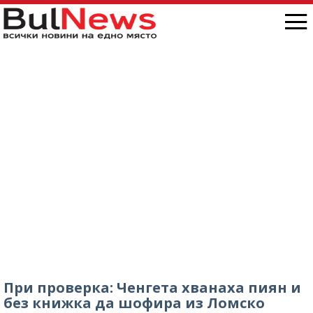
При проверка: Ченгета хванаха пиян и
без книжка да шофира из Ломско