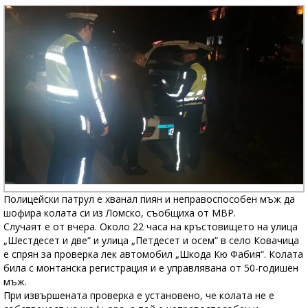
Полицейски патрул е хванал пиян и неправоспособен мъж да
шофира колата си из Ломско, съобщиха от МВР.
Случаят е от вчера. Около 22 часа на кръстовището на улица
„Шестдесет и две“ и улица „Петдесет и осем“ в село Ковачица
е спрян за проверка лек автомобил „Шкода Кю Фабия“. Колата
била с монтанска регистрация и е управлявана от 50-годишен
мъж.
При извършената проверка е установено, че колата не е