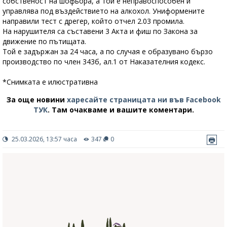
собственост на шофьора, а той е неправоспособен и
управлява под въздействието на алкохол. Униформените
направили тест с дрегер, който отчел 2.03 промила.
На нарушителя са съставени 3 Акта и фиш по Закона за
движение по пътищата.
Той е задържан за 24 часа, а по случая е образувано бързо
производство по член 343б, ал.1 от Наказателния кодекс.
*Снимката е илюстративна
За още новини
харесайте страницата ни във Facebook
ТУК
.
Там очакваме и вашите коментари.
25.03.2026, 13:57 часа
347
0