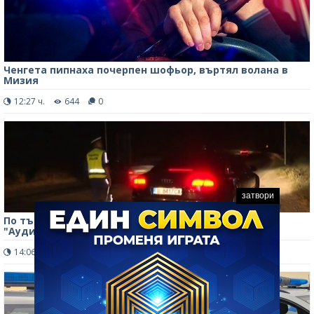
Ченгета пипнаха почерпен шофьор, въртял волана в
Мизия
12:27 ч.
644
0
затвори
По тъмна доба: Спипаха пиян да върти волана на
"Ауди" в Монтана, арестуваха го
14:06 ч.
720
0