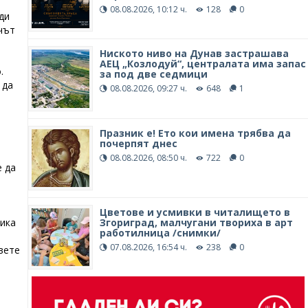
08.08.2026, 10:12 ч.
128
0
ди
чът
Ниското ниво на Дунав застрашава
АЕЦ „Козлодуй“, централата има запас
.
за под две седмици
 да
08.08.2026, 09:27 ч.
648
1
Празник е! Ето кои имена трябва да
почерпят днес
08.08.2026, 08:50 ч.
722
0
е да
Цветове и усмивки в читалището в
Згориград, малчугани твориха в арт
тика
работилница /снимки/
07.08.2026, 16:54 ч.
238
0
вете