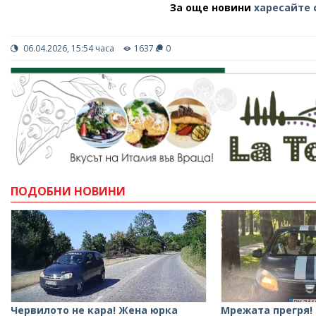
За още новини
харесайте 
06.04.2026, 15:54 часа
1637
0
ПОДОБНИ НОВИНИ
Червилото не кара! Жена юрка
Мрежата прегря!