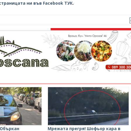
страницата ни във Facebook ТУК
.
 Объркан
Мрежата прегря! Шофьор кара в