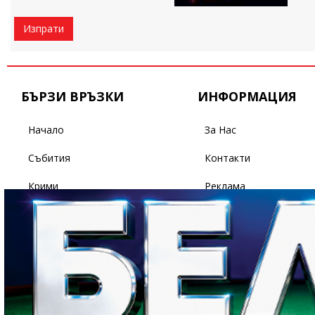
Изпрати
БЪРЗИ ВРЪЗКИ
ИНФОРМАЦИЯ
Начало
За Нас
Събития
Контакти
Крими
Реклама
Бизнес
Условия За Ползване
Политика
Поверителност
Спорт
Светът