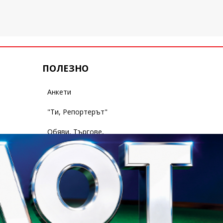
ПОЛЕЗНО
Анкети
"Ти, Репортерът"
Обяви, Търгове,
Съобщения