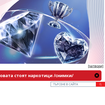
[затвори]
новата стоят наркотици /снимки/