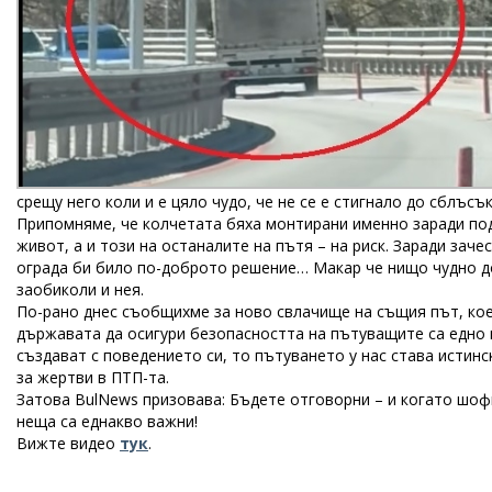
срещу него коли и е цяло чудо, че не се е стигнало до сблъсъ
Припомняме, че колчетата бяха монтирани именно заради под
живот, а и този на останалите на пътя – на риск. Заради зач
ограда би било по-доброто решение… Макар че нищо чудно до
заобиколи и нея.
По-рано днес съобщихме за ново свлачище на същия път, кое
държавата да осигури безопасността на пътуващите са едно 
създават с поведението си, то пътуването у нас става истин
за жертви в ПТП-та.
Затова BulNews призовава: Бъдете отговорни – и когато шофи
неща са еднакво важни!
Вижте видео
тук
.