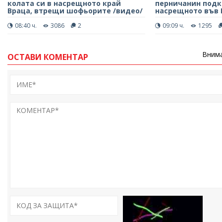
колата си в насрещното край
перничанин подк
Враца, втрещи шофьорите /видео/
насрещното във 
08:40 ч.
3086
2
09:09 ч.
1295
Внима
ОСТАВИ КОМЕНТАР