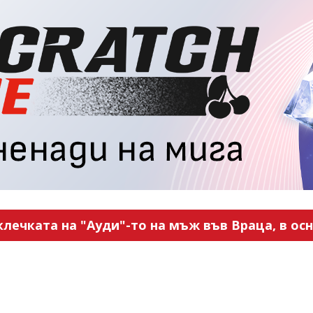
ечката на "Ауди"-то на мъж във Враца, в ос