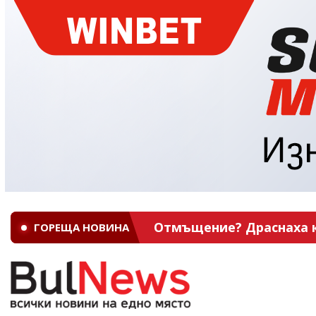
Отмъщение? Драснаха кл
ГОРЕЩА НОВИНА