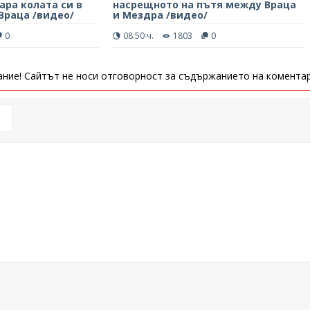
ара колата си в
насрещното на пътя между Враца
Враца /видео/
и Мездра /видео/
0
08:50 ч.
1803
0
ние! Сайтът не носи отговорност за съдържанието на коментар