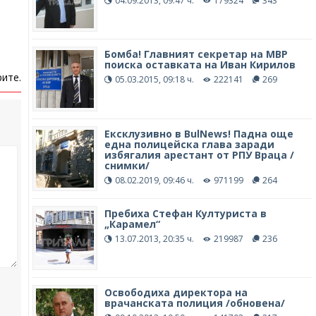
04.09.2013, 09:47 ч.
179324
343
Бомба! Главният секретар на МВР
поиска оставката на Иван Кирилов
ите.
05.03.2015, 09:18 ч.
222141
269
Ексклузивно в BulNews! Падна още
една полицейска глава заради
избягалия арестант от РПУ Враца /
снимки/
08.02.2019, 09:46 ч.
971199
264
Пребиха Стефан Културиста в
„Карамел“
13.07.2013, 20:35 ч.
219987
236
Освободиха директора на
врачанската полиция /обновена/