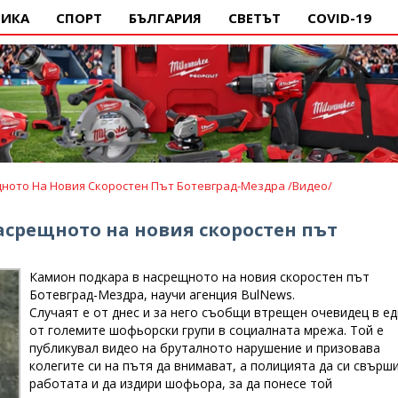
ИКА
СПОРТ
БЪЛГАРИЯ
СВЕТЪТ
COVID-19
щното На Новия Скоростен Път Ботевград-Мездра /видео/
асрещното на новия скоростен път
Камион подкара в насрещното на новия скоростен път
Ботевград-Мездра, научи агенция BulNews.
Случаят е от днес и за него съобщи втрещен очевидец в ед
от големите шофьорски групи в социалната мрежа. Той е
публикувал видео на бруталното нарушение и призовава
колегите си на пътя да внимават, а полицията да си свърш
работата и да издири шофьора, за да понесе той