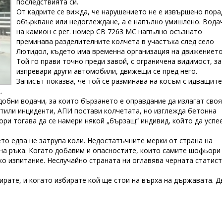
последствията си.
От кадрите се вижда, че нарушението не е извършено пора
объркване или недоглеждане, а е напълно умишлено. Вода
на камион с рег. номер СВ 7263 МС напълно осъзнато
преминава разделителните колчета в участъка след село
Лютидол, където има временна организация на движението
Той го прави точно преди завой, с ограничена видимост, за
изпревари други автомобили, движещи се пред него.
Записът показва, че той се разминава на косъм с идващите
к.
обни водачи, за които бързането е оправдание да излагат своя
естили инциденти, АПИ постави колчетата, но изглежда бетонна
ри тогава да се намери някой „бързащ“ индивид, който да успе
то едва не затрупа коли. Недостатъчните мерки от страна на
на ръка. Когато добавим и опасностите, които самите шофьори
ско изпитание. Неслучайно страната ни оглавява черната статис
рате, и когато избирате кой ще стои на върха на държавата. Д