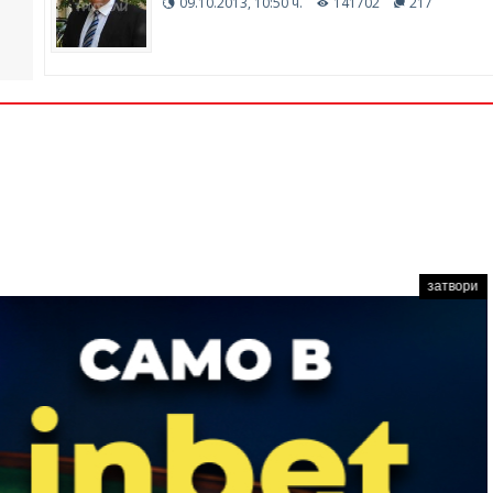
09.10.2013, 10:50 ч.
141702
217
затвори