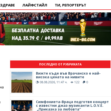
ЗДРАВЕ
ЛАЙФСТАЙЛ
ТИ, РЕПОРТЕРЪТ
ПОСЛЕДНО ОТ РУБРИКАТА
Вижте къде във Врачанско е най-
висока цената на нивите
08.08.2026, 11:47 ч.
122
0
на
Симфониета-Враца подготвя концерт
и
с известни джаз музиканти L.O.V.E.
„Приказка за любовта“