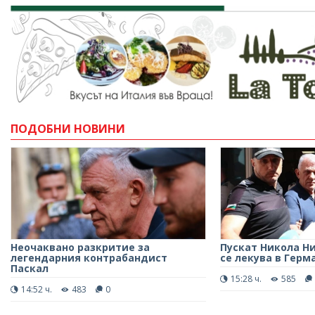
ПОДОБНИ НОВИНИ
Неочаквано разкритие за
Пускат Никола Н
легендарния контрабандист
се лекува в Герм
Паскал
15:28 ч.
585
14:52 ч.
483
0