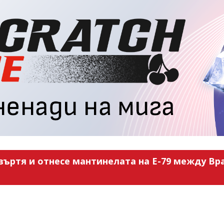
въртя и отнесе мантинелата на Е-79 между Вра