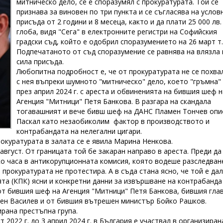
митническо дело, се е споразумял с прокуратурата. Той се
признава за виновен по три пункта и се съгласява на услов
присъда от 2 години и 8 месеца, както и да плати 25 000 лв.
глоба, видя "Сега" в електронните регистри на Софийския
градски съд, който е одобрил споразумението на 26 март т. 
Подпечатаното от съд споразумение се равнява на влязла 
сила присъда.
Любопитна подробност е, че от прокуратурата не се похва
с нея въпреки шумното "митническо" дело, което "гръмна"
през април 2024 г. с ареста и обвиненията на бившия шеф н
Агенция "Митници" Петя Банкова. В разгара на скандала
тогавашният и вече бивш шеф на ДАНС Пламен Тончев опи
Паскал като незаобиколим фактор в производството и
контрабандата на нелегални цигари.
окуратурата в залата се е явила Марина Ненкова.
вгуст. От границата той бе закаран направо в ареста. Преди да
ко часа в антикорупционната комисия, която водеше разследван
 прокуратурата не протестира. А в съда стана ясно, че той е дал
та (КПК) ясни и конкретни данни за извършване на контрабанда
от бившия шеф на Агенция "Митници" Петя Банкова, бившия гла
ен Василев и от бившия вътрешен министър Бойко Рашков.
рана престъпна група.
т 2022 г. до 3 април 2024 г. в България е участвал в организиран