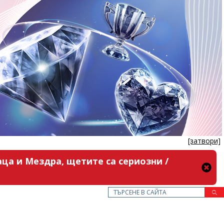
[затвори]
ца и Мездра, щетите са сериозни /