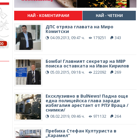
НАЙ - КОМЕНТИРАНИ
НАЙ - ЧЕТЕНИ
ДПС отряза главата на Миро
Комитски
04.09.2013, 09:47 ч.
179251
343
Бомба! Главният секретар на МВР
поиска оставката на Иван Кирилов
05.03.2015, 09:18 ч.
222092
269
Ексклузивно в BulNews! Падна още
една полицейска глава заради
избягалия арестант от РПУ Враца /
снимки/
08.02.2019, 09:46 ч.
971132
264
Пребиха Стефан Културиста в
„Карамел“