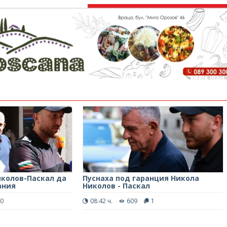
иколов-Паскал да
Пуснаха под гаранция Никола
ания
Николов - Паскал
0
08:42 ч.
609
1