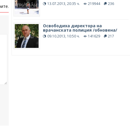
13.07.2013, 20:35 ч.
219944
236
ите.
Освободиха директора на
врачанската полиция /обновена/
09.10.2013, 10:50 ч.
141629
217