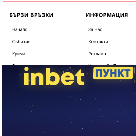
БЪРЗИ ВРЪЗКИ
ИНФОРМАЦИЯ
Начало
За Нас
Събития
Контакти
Крими
Реклама
Бизнес
Условия За Ползване
Политика
Поверителност
Спорт
Светът
Здраве
Лайфстайл