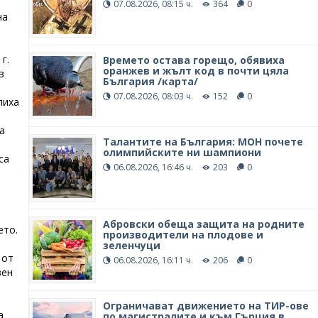
07.08.2026, 08:15 ч.
364
0
на
г.
Времето остава горещо, обявиха
оранжев и жълт код в почти цяла
в
България /карта/
07.08.2026, 08:03 ч.
152
0
лиха
а
Талантите на България: МОН почете
олимпийските ни шампиони
са
06.08.2026, 16:46 ч.
203
0
Абровски обеща защита на родните
ето.
производители на плодове и
зеленчуци
 от
06.08.2026, 16:11 ч.
206
0
вен
Ограничават движението на ТИР-ове
а
по магистралите и към Гърция в