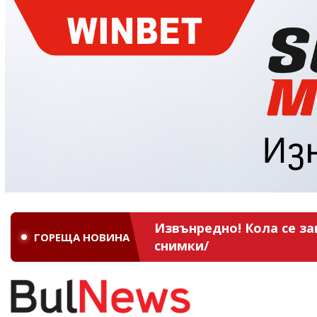
Извънредно! Кола се за
ГОРЕЩА НОВИНА
снимки/