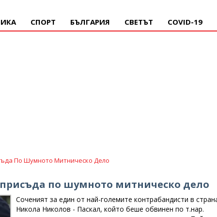
ИКА
СПОРТ
БЪЛГАРИЯ
СВЕТЪТ
COVID-19
исъда По Шумното Митническо Дело
а присъда по шумното митническо дело
Соченият за един от най-големите контрабандисти в стран
Никола Николов - Паскал, който беше обвинен по т.нар.