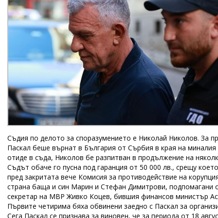
Съдия по делото за споразумението е Николай Николов. За пр
Паскал беше върнат в България от Сърбия в края на миналия а
отиде в съда, Николов бе разпитван в продължение на някол
Съдът обаче го пусна под гаранция от 50 000 лв., срещу което
пред закритата вече Комисия за противодействие на корупция
страна баща и син Марин и Стефан Димитрови, подпомагани 
секретар на МВР Живко Коцев, бившия финансов министър Ас
Първите четирима бяха обвинени заедно с Паскал за организи
Сега Паскал се признава за виновен, че за периода от 18 авгус