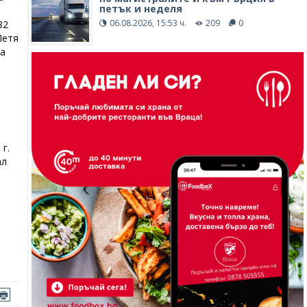
петък и неделя
06.08.2026, 15:53 ч.
209
0
82
Петя
ма
г.
ал