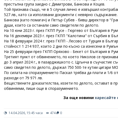
престъпна група заедно с Димитрови, Банкова и Коцев.
Той признава също, че в 5 случая лично е извършил контрабан
527 лв., като са използвани документи с невярно съдържание
Банкова (като помагач) и Петър Субев - бивш директор в "Гр
души, които са останали само свидетели по делото.
На 10 юни 2023 г. през ГКПП Русе - Гюргево от България в Румъ
На 16 декември 2023 г. през ГКПП "Калотина" от Сърбия в Бъл
На 18 февруари 2024 г. през ГКПП - Лесово от Турция в Българ
стойност 1 214 937, които 2 дни по-късно са изнесени в Румън
На 25 февруари през ГКПП Оряхово - Бекет от България в Румъ
Третият пункт от обвинението, по което Николов се признава 
до 3 април 2024 г., в пазарджишкото с. Црънча в съучастие 
само свидетел по делото, държал 750 500-те кутии цигари M
По силата на споразумението Паскал трябва да плати и 1/6 о
разходи от 79 971 лв.
Веществените доказателства, иззети по делото, остават в п
обвиняеми, пише още в споразумението.
За още новини
харесайте 
14.04.2026, 15:45 часа
474
0