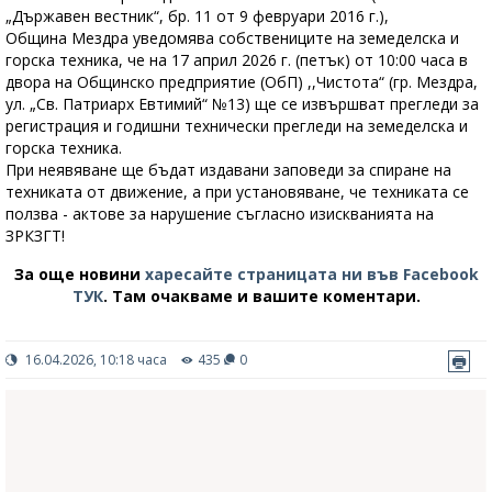
„Държавен вестник“, бр. 11 от 9 февруари 2016 г.),
Община Мездра уведомява собствениците на земеделска и
горска техника, че на 17 април 2026 г. (петък) от 10:00 часа в
двора на Общинско предприятие (ОбП) ,,Чистота“ (гр. Мездра,
ул. „Св. Патриарх Евтимий“ №13) ще се извършват прегледи за
регистрация и годишни технически прегледи на земеделска и
горска техника.
При неявяване ще бъдат издавани заповеди за спиране на
техниката от движение, а при установяване, че техниката се
ползва - актове за нарушение съгласно изискванията на
ЗРКЗГТ!
За още новини
харесайте страницата ни във Facebook
ТУК
.
Там очакваме и вашите коментари.
16.04.2026, 10:18 часа
435
0