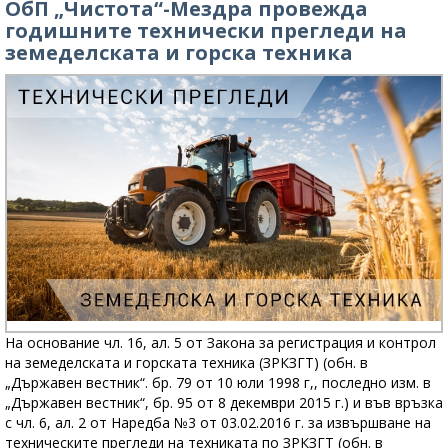
ОбП „Чистота“-Мездра провежда
годишните технически прегледи на
земеделската и горска техника
На основание чл. 16, ал. 5 от Закона за регистрация и контрол
на земеделската и горската техника (ЗРКЗГТ) (обн. в
„Държавен вестник“. бр. 79 от 10 юли 1998 г,, последно изм. в
„Държавен вестник“, бр. 95 от 8 декември 2015 г.) и във връзка
с чл. 6, ал. 2 от Наредба №3 от 03.02.2016 г. за извършване на
техническите прегледи на техниката по ЗРКЗГТ (обн. в