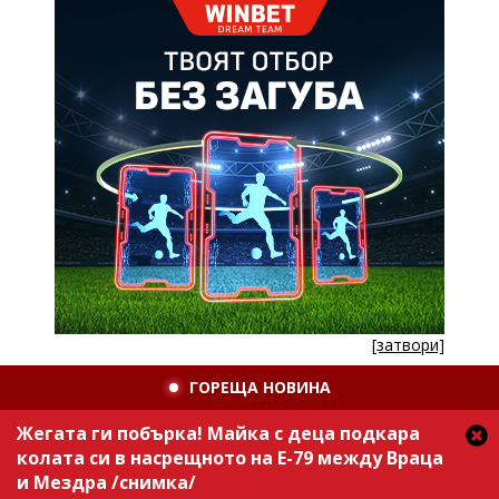
[затвори]
ГОРЕЩА НОВИНА
Жегата ги побърка! Майка с деца подкара
колата си в насрещното на Е-79 между Враца
и Мездра /снимка/