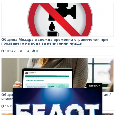
Община Мездра въвежда временни ограничения при
ползването на вода за непитейни нужди
10:54 ч.
304
0
затвори
Община Мездра провежда информационна кампания /
снимки/
16:45 ч.
349
0