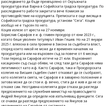
разследването да бъде прехвърлено от Окръжната
прокуратура във Варна в Софийската градска прокуратура. По
разследването работи закритата вече Комисия за
противодействие на корупцията. Преписката е още висяща в
Софийската градска прокуратура, установи "Сега". Коцев
изобщо не е търсен по него.
Коцев излезе от ареста на 27 ноември.
Борислав Сарафов е и. ф. главен прокурор от юни 2023 г.,
когато беше уволнен титулярът Иван Гешев. Но на 21 януари
2025 г. влязоха в сила промени в Закона за съдебната власт,
според които никой не може да е временен началник на
прокуратурата или на върховен съд за повече от 6 месеца.
Този период за Сарафов изтече на 21 юли. Върховният
касационен съд също обяви, че след тази дата Сарафов няма
легитимност като и.ф. Както Сарафов, така и Прокурорската
колегия на Висшия съдебен съвет отказват да се съобразят,
като колегията смята, че Сарафов е в заварено положение и
затова може да си стои и. ф. вечно, стига да е жив и да не се
откаже сам. Неотдавна колегията дори отказа да разгледа
предложението на служебния министър на правосъдието
Андрей Янкулов да определи нов изпълняващ функциите. Сега
се очаква да разгледа предложението на Янкулов за
уволнението на Сарафов от системата.