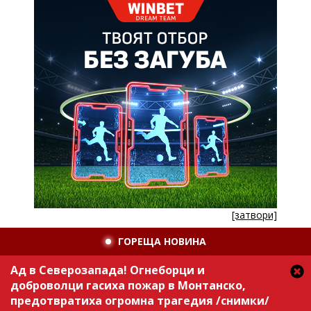
[затвори]
ГОРЕЩА НОВИНА
Ад в Северозапада! Огнеборци и
доброволци гасиха пожар в Монтанско,
предотвратиха огромна трагедия /снимки/