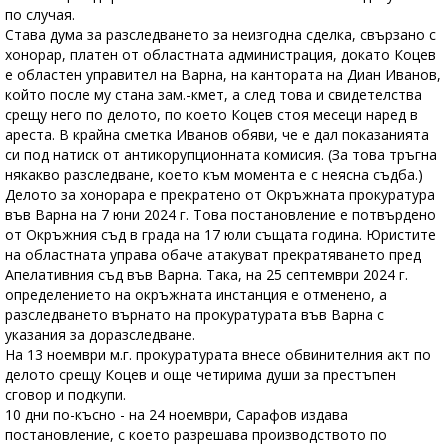
по случая.
Става дума за разследването за неизгодна сделка, свързано с
хонорар, платен от областната администрация, докато Коцев
е областен управител на Варна, на кантората на Диан Иванов,
който после му стана зам.-кмет, а след това и свидетелства
срещу него по делото, по което Коцев стоя месеци наред в
ареста. В крайна сметка Иванов обяви, че е дал показанията
си под натиск от антикорупционната комисия. (За това тръгна
някакво разследване, което към момента е с неясна съдба.)
Делото за хонорара е прекратено от Окръжната прокуратура
във Варна на 7 юни 2024 г. Това постановление е потвърдено
от Окръжния съд в града на 17 юли същата година. Юристите
на областната управа обаче атакуват прекратяването пред
Апелативния съд във Варна. Така, на 25 септември 2024 г.
определението на окръжната инстанция е отменено, а
разследването върнато на прокуратурата във Варна с
указания за доразследване.
На 13 ноември м.г. прокуратурата внесе обвинителния акт по
делото срещу Коцев и още четирима души за престъпен
сговор и подкупи.
10 дни по-късно - на 24 ноември, Сарафов издава
постановление, с което разрешава производството по