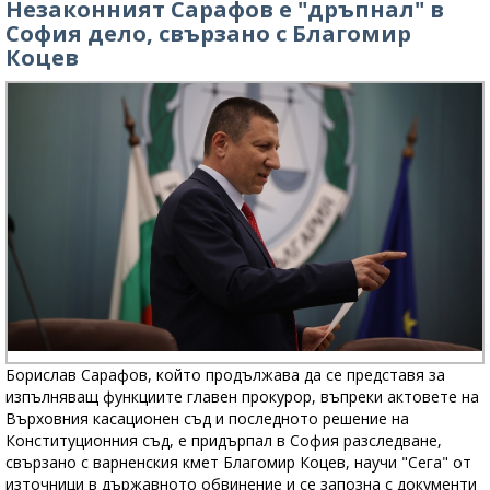
Незаконният Сарафов е "дръпнал" в
София дело, свързано с Благомир
Коцев
Борислав Сарафов, който продължава да се представя за
изпълняващ функциите главен прокурор, въпреки актовете на
Върховния касационен съд и последното решение на
Конституционния съд, е придърпал в София разследване,
свързано с варненския кмет Благомир Коцев, научи "Сега" от
източници в държавното обвинение и се запозна с документи