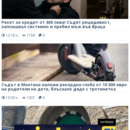
Рекет за кредит от 400 лева! Съдят рецидивист,
заплашвал системно и пребил мъж във Враца
12:18 ч.
1158
0
Съдът в Монтана наложи рекордна глоба от 10 000 евро
на родители на дете, блъснало дядо с тротинетка
13:30 ч.
1037
0
затвори