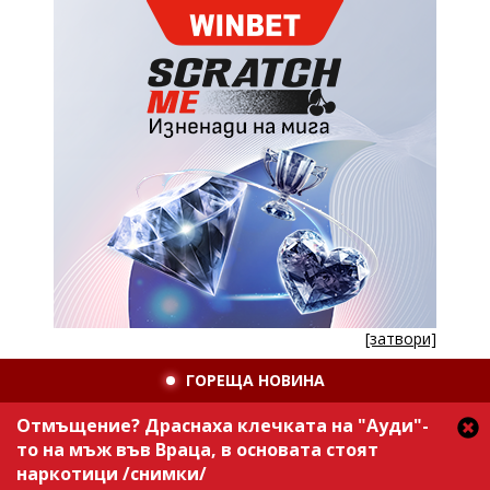
[затвори]
ГОРЕЩА НОВИНА
Отмъщение? Драснаха клечката на "Ауди"-
то на мъж във Враца, в основата стоят
наркотици /снимки/