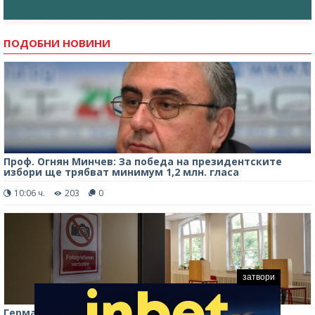
ПОДОБНИ НОВИНИ
Проф. Огнян Минчев: За победа на президентските
избори ще трябват минимум 1,2 млн. гласа
10:06 ч.
203
0
затвори
Германия следи руски опити за влияние върху