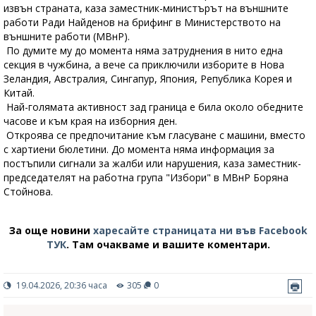
извън страната, каза заместник-министърът на външните
работи Ради Найденов на брифинг в Министерството на
външните работи (МВнР).
По думите му до момента няма затруднения в нито една
секция в чужбина, а вече са приключили изборите в Нова
Зеландия, Австралия, Сингапур, Япония, Република Корея и
Китай.
Най-голямата активност зад граница е била около обедните
часове и към края на изборния ден.
Откроява се предпочитание към гласуване с машини, вместо
с хартиени бюлетини. До момента няма информация за
постъпили сигнали за жалби или нарушения, каза заместник-
председателят на работна група "Избори" в МВнР Боряна
Стойнова.
За още новини
харесайте страницата ни във Facebook
ТУК
.
Там очакваме и вашите коментари.
19.04.2026, 20:36 часа
305
0