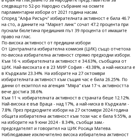
следващото 52-ро Народно събрание на осмите
парламентарни избори от 2021 година насам.
Според "Алфа Рисърч" избирателната активност е била 46.7
на сто, а данните на "Маркет линк" сочат 47.2 процента при
пуснали бюлетина предишния път 39 процента от имашите
право на глас.
По-висока активност от предишни избори
От Централната избирателна комисия (ЦИК) също отчетоха
по-висока избирателна активност спрямо предходни избори.
Към 16 ч. избирателната активност е 34.63%, съобщиха от
ЦИК. Най-високата е в 23 МИР София - 43.38%, а най-ниската е
в Кърджали 23.34%. На изборите на 27 октомври
избирателната активност към същия час е била 26.25%. По
данни от екзитпол на агенция "Мяра" към 17 ч. активността
вече достига 38.6%.
Към 11 ч. избирателната активност в страната беше 12.12%.
Най-висока е във Враца - над 17%, а най-ниска в Кърджали -
7.8%. През предходните избори на 27 октомври 2024 година
общата избирателна активност към този час е била 9.55%, а
на изборите на 9 юни 2024 - 8.34%, съобщи зам.-
председателят и говорител на ЦИК Росица Матева.
Наблюдаваме изключително висока избирателна активност