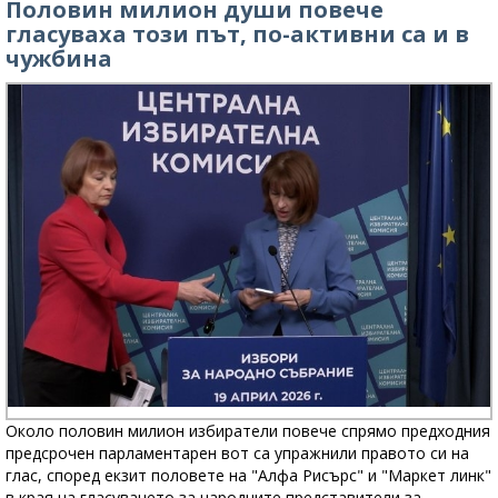
Половин милион души повече
гласуваха този път, по-активни са и в
чужбина
Около половин милион избиратели повече спрямо предходния
предсрочен парламентарен вот са упражнили правото си на
глас, според екзит половете на "Алфа Рисърс" и "Маркет линк"
в края на гласуването за народните представители за