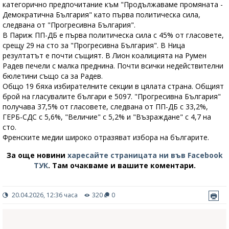
категорично предпочитание към "Продължаваме промяната -
Демократична България" като първа политическа сила,
следвана от "Прогресивна България".
В Париж ПП-ДБ е първа политическа сила с 45% от гласовете,
срещу 29 на сто за "Прогресивна България". В Ница
резултатът е почти същият. В Лион коалицията на Румен
Радев печели с малка преднина. Почти всички недействителни
бюлетини също са за Радев.
Общо 19 бяха избирателните секции в цялата страна. Общият
брой на гласувалите българи е 5097. "Прогресивна България"
получава 37,5% от гласовете, следвана от ПП-ДБ с 33,2%,
ГЕРБ-СДС с 5,6%, "Величие" с 5,2% и "Възраждане" с 4,7 на
сто.
Френските медии широко отразяват избора на българите.
За още новини
харесайте страницата ни във Facebook
ТУК
.
Там очакваме и вашите коментари.
20.04.2026, 12:36 часа
320
0