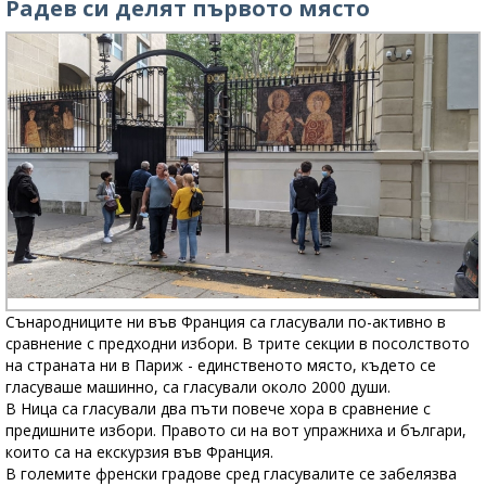
Радев си делят първото място
Сънародниците ни във Франция са гласували по-активно в
сравнение с предходни избори. В трите секции в посолството
на страната ни в Париж - единственото място, където се
гласуваше машинно, са гласували около 2000 души.
В Ница са гласували два пъти повече хора в сравнение с
предишните избори. Правото си на вот упражниха и българи,
които са на екскурзия във Франция.
В големите френски градове сред гласувалите се забелязва