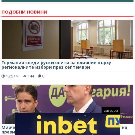
ПОДОБНИ НОВИНИ
Германия следи руски опити за влияние върху
регионалните избори през септември
13:57 ч.
144
0
затвори
Мирчев: С ПП гледаме в една посока по отношение на
президентските избори