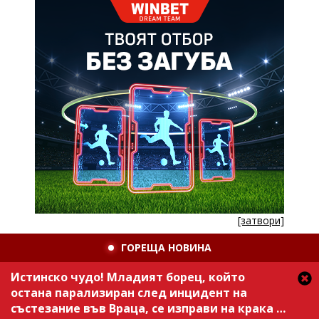
[затвори]
ГОРЕЩА НОВИНА
Истинско чудо! Младият борец, който
остана парализиран след инцидент на
състезание във Враца, се изправи на крака /