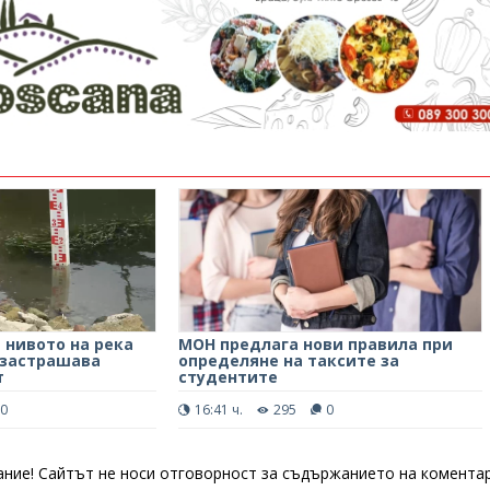
 нивото на река
МОН предлага нови правила при
 застрашава
определяне на таксите за
т
студентите
0
16:41 ч.
295
0
ние! Сайтът не носи отговорност за съдържанието на коментар