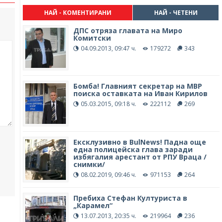
НАЙ - КОМЕНТИРАНИ
НАЙ - ЧЕТЕНИ
ДПС отряза главата на Миро
Комитски
04.09.2013, 09:47 ч.
179272
343
Бомба! Главният секретар на МВР
поиска оставката на Иван Кирилов
05.03.2015, 09:18 ч.
222112
269
Ексклузивно в BulNews! Падна още
една полицейска глава заради
избягалия арестант от РПУ Враца /
снимки/
08.02.2019, 09:46 ч.
971153
264
Пребиха Стефан Културиста в
„Карамел“
13.07.2013, 20:35 ч.
219964
236