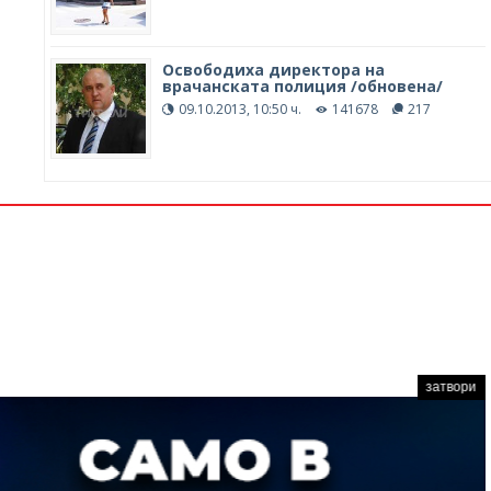
Освободиха директора на
врачанската полиция /обновена/
09.10.2013, 10:50 ч.
141678
217
затвори