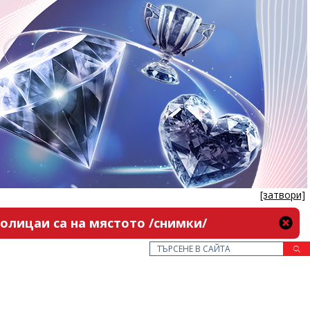
[затвори]
олицаи са на мястото /снимки/