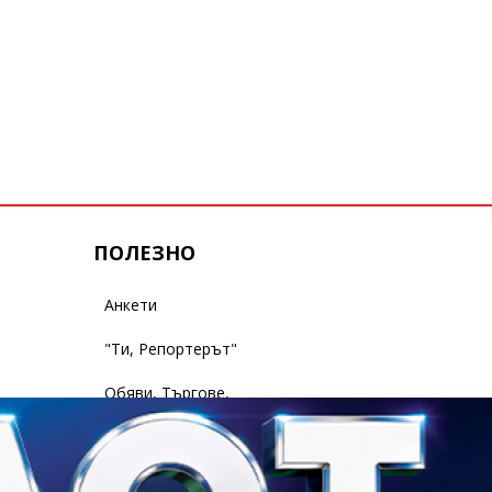
ПОЛЕЗНО
Анкети
"Ти, Репортерът"
Обяви, Търгове,
Съобщения