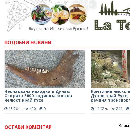
ПОДОБНИ НОВИНИ
Неочаквана находка в Дунав:
Критично ниско е
Откриха 3000-годишна конска
Дунав край Русе,
челюст край Русе
речния транспор
15:26 ч.
420
0
14:42 ч.
244
Внима
ОСТАВИ КОМЕНТАР