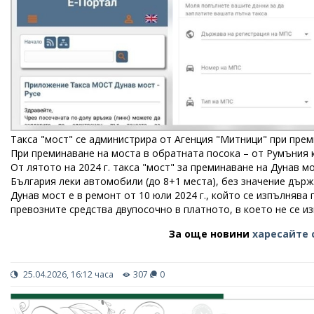
Такса "мост" се администрира от Агенция "Митници" при прем
При преминаване на моста в обратната посока – от Румъния 
От лятото на 2024 г. такса "мост" за преминаване на Дунав м
България леки автомобили (до 8+1 места), без значение държ
Дунав мост е в ремонт от 10 юли 2024 г., който се изпълняв
превозните средства двупосочно в платното, в което не се 
За още новини
харесайте 
25.04.2026, 16:12 часа
307
0