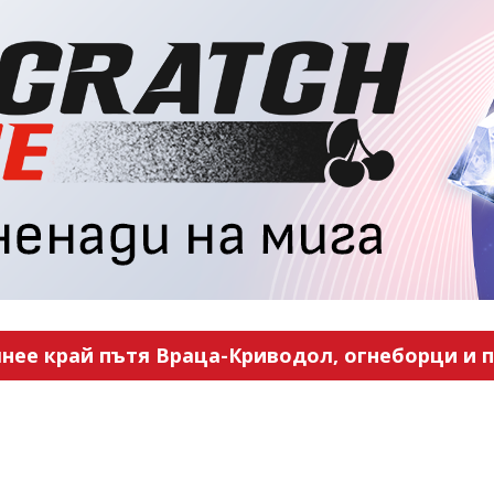
нее край пътя Враца-Криводол, огнеборци и п