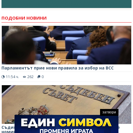
ПОДОБНИ НОВИНИ
Парламентът прие нови правила за избор на ВСС
11:54 ч.
262
0
затвори
Съдия от Варна и прокурор от ВКП: Ясни са първите
номинации за членове на ВСС