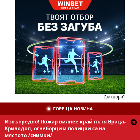
[затвори]
ГОРЕЩА НОВИНА
Извънредно! Пожар вилнее край пътя Враца-
Криводол, огнеборци и полицаи са на
мястото /снимки/