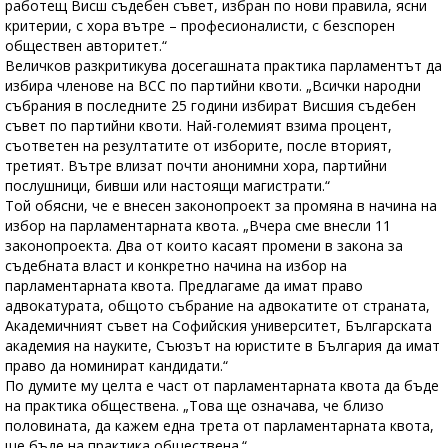
работещ Висш съдебен съвет, избран по нови правила, ясни
критерии, с хора вътре – професионалисти, с безспорен
обществен авторитет.“
Величков разкритикува досегашната практика парламентът да
избира членове на ВСС по партийни квоти. „Всички народни
събрания в последните 25 години избират Висшия съдебен
съвет по партийни квоти. Най-големият взима процент,
съответен на резултатите от изборите, после вторият,
третият. Вътре влизат почти анонимни хора, партийни
послушници, бивши или настоящи магистрати.“
Той обясни, че е внесен законопроект за промяна в начина на
избор на парламентарната квота. „Вчера сме внесли 11
законопроекта. Два от които касаят промени в закона за
съдебната власт и конкретно начина на избор на
парламентарната квота. Предлагаме да имат право
адвокатурата, общото събрание на адвокатите от страната,
Академичният съвет на Софийския университет, Българската
академия на науките, Съюзът на юристите в България да имат
право да номинират кандидати.“
По думите му целта е част от парламентарната квота да бъде
на практика обществена. „Това ще означава, че близо
половината, да кажем една трета от парламентарната квота,
ще бъде на практика обществена.“