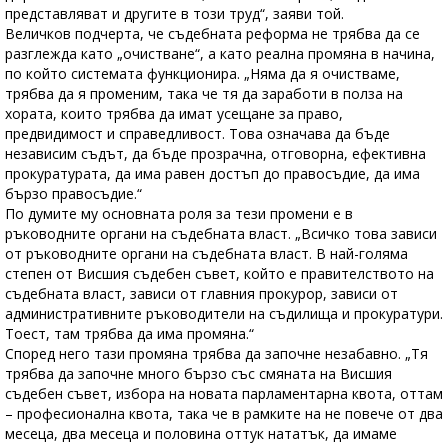
представляват и другите в този труд“, заяви той.
Величков подчерта, че съдебната реформа не трябва да се
разглежда като „очистване“, а като реална промяна в начина,
по който системата функционира. „Няма да я очистваме,
трябва да я променим, така че тя да заработи в полза на
хората, които трябва да имат усещане за право,
предвидимост и справедливост. Това означава да бъде
независим съдът, да бъде прозрачна, отговорна, ефективна
прокуратурата, да има равен достъп до правосъдие, да има
бързо правосъдие.“
По думите му основната роля за тези промени е в
ръководните органи на съдебната власт. „Всичко това зависи
от ръководните органи на съдебната власт. В най-голяма
степен от Висшия съдебен съвет, който е правителството на
съдебната власт, зависи от главния прокурор, зависи от
административните ръководители на съдилища и прокуратури.
Тоест, там трябва да има промяна.“
Според него тази промяна трябва да започне незабавно. „Тя
трябва да започне много бързо със смяната на Висшия
съдебен съвет, избора на новата парламентарна квота, оттам
– професионална квота, така че в рамките на не повече от два
месеца, два месеца и половина оттук нататък, да имаме