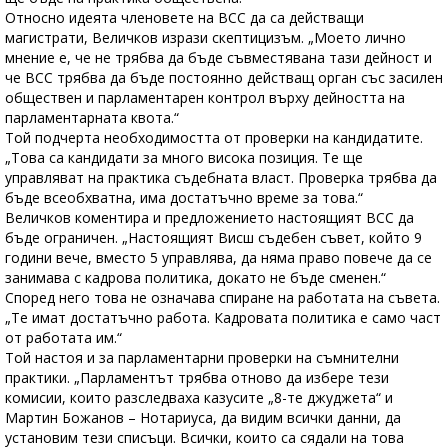
Относно идеята членовете на ВСС да са действащи
магистрати, Величков изрази скептицизъм. „Моето лично
мнение е, че не трябва да бъде съвместявана тази дейност и
че ВСС трябва да бъде постоянно действащ орган със засилен
обществен и парламентарен контрол върху дейността на
парламентарната квота.“
Той подчерта необходимостта от проверки на кандидатите.
„Това са кандидати за много висока позиция. Те ще
управляват на практика съдебната власт. Проверка трябва да
бъде всеобхватна, има достатъчно време за това.“
Величков коментира и предложението настоящият ВСС да
бъде ограничен. „Настоящият Висш съдебен съвет, който 9
години вече, вместо 5 управлява, да няма право повече да се
занимава с кадрова политика, докато не бъде сменен.“
Според него това не означава спиране на работата на съвета.
„Те имат достатъчно работа. Кадровата политика е само част
от работата им.“
Той настоя и за парламентарни проверки на съмнителни
практики. „Парламентът трябва отново да избере тези
комисии, които разследваха казусите „8-те джуджета“ и
Мартин Божанов – Нотариуса, да видим всички данни, да
установим тези списъци. Всички, които са сядали на това