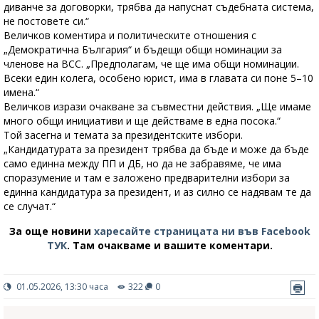
диванче за договорки, трябва да напуснат съдебната система,
не постовете си.“
Величков коментира и политическите отношения с
„Демократична България“ и бъдещи общи номинации за
членове на ВСС. „Предполагам, че ще има общи номинации.
Всеки един колега, особено юрист, има в главата си поне 5–10
имена.“
Величков изрази очакване за съвместни действия. „Ще имаме
много общи инициативи и ще действаме в една посока.“
Той засегна и темата за президентските избори.
„Кандидатурата за президент трябва да бъде и може да бъде
само единна между ПП и ДБ, но да не забравяме, че има
споразумение и там е заложено предварителни избори за
единна кандидатура за президент, и аз силно се надявам те да
се случат.“
За още новини
харесайте страницата ни във Facebook
ТУК
.
Там очакваме и вашите коментари.
01.05.2026, 13:30 часа
322
0