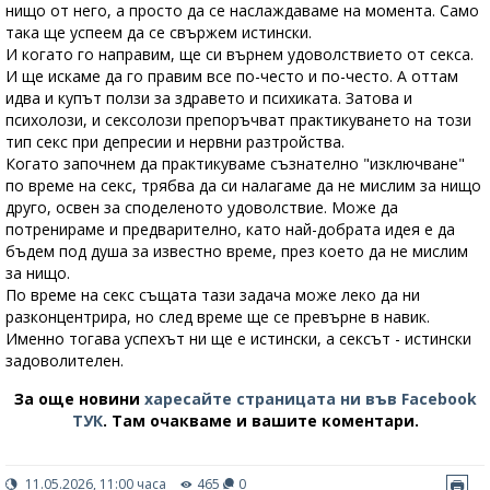
нищо от него, а просто да се наслаждаваме на момента. Само
така ще успеем да се свържем истински.
И когато го направим, ще си върнем удоволствието от секса.
И ще искаме да го правим все по-често и по-често. А оттам
идва и купът ползи за здравето и психиката. Затова и
психолози, и сексолози препоръчват практикуването на този
тип секс при депресии и нервни разтройства.
Когато започнем да практикуваме съзнателно "изключване"
по време на секс, трябва да си налагаме да не мислим за нищо
друго, освен за споделеното удоволствие. Може да
потренираме и предварително, като най-добрата идея е да
бъдем под душа за известно време, през което да не мислим
за нищо.
По време на секс същата тази задача може леко да ни
разконцентрира, но след време ще се превърне в навик.
Именно тогава успехът ни ще е истински, а сексът - истински
задоволителен.
За още новини
харесайте страницата ни във Facebook
ТУК
.
Там очакваме и вашите коментари.
11.05.2026, 11:00 часа
465
0