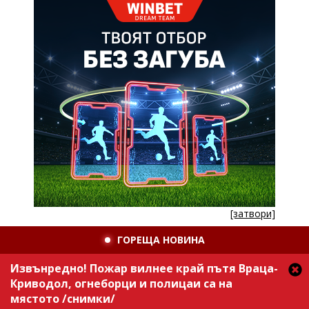
[затвори]
ГОРЕЩА НОВИНА
Извънредно! Пожар вилнее край пътя Враца-
Криводол, огнеборци и полицаи са на
мястото /снимки/