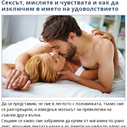
Сексът, мислите и чувствата и как да
изключим в името на удоволствието
Да си представим, че сме в леглото с половинката, тъкмо сме
се разгорещили, и изведнъж мозъкът ни превключва на
съвсем друга вълна.
Сещаме се какво сме забравили да купим от магазина по-рано
днес, връщаме лентата назад и до думите на шефа по адрес на