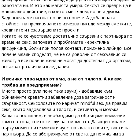
работата ни. И ето как магията умира. Сексът се превръща в
машинално действие, в което сме тялом, но не и духом.
Задоволяваме нагона, но нищо повече. А добавената
стойност на преживяването изчезва някъде между сметките,
кредитите и незавършените проекти.
Когато не се чувстваме достатъчно свързани с партньора по
време на секс, започват и проблемите - еректилна
дисфункция, болки при полов контакт, понижено либидо. Все
повече млади споделят, че не са доволни от сексуалния си
живот, а все повече жени не могат да достигнат до оргазъм,
показват различни изследвания.
И всичко това идва от ума, а не от тялото. А какво
трябва да предприемем?
Много просто (или поне така звучи) - добавяме към
обичайните креватни забавление доза загриженост и
свързаност. Сексолозите го наричат mindful sex. Да правим
секс, който задоволява и тялото, и сетивата, и мозъка.
За да го постигнем, е необходимо да обръщаме внимание
само на това, което се случва в момента. Да акцентираме
върху моментните мисли и чувства - както своите, така и на
партньора. Да се абстрахираме от света, да не мислим за