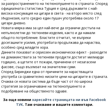
за разпространението на тютюнопушенето в страната. Според
официалната статистика Турция е сред държавите с най-
висока консумация на цигари в света - на второ място след
Индонезия, като средно един пушач употребява около 17
цигари дневно.
Новата мярка има за цел най-вече да ограничи достъпа на
непълнолетни до тютюневи изделия, както и да намали
общото потребление. Властите отчитат, че въпреки
досегашните усилия, употребата продължава да нараства,
особено сред младите хора.
Данните показват и сериозен икономически ефект - разходите
на домакинствата за тютюневи продукти достигат милиарди
годишно, а щетите от пожари, причинени от незагасени
фасове, също възлизат на значителни суми.
Според Биринджи една от причините за нарастващата
употреба са сравнително ниските цени на цигарите в страната.
Очаква се новата система да бъде част от по-широка
стратегия за ограничаване на тютюнопушенето и
подобряване на общественото здраве.
За още новини
харесайте страницата ни във Facebook
ТУК
.
Там очакваме и вашите коментари.