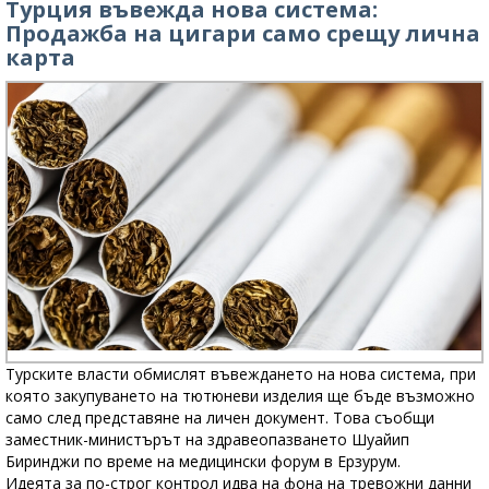
Турция въвежда нова система:
Продажба на цигари само срещу лична
карта
Турските власти обмислят въвеждането на нова система, при
която закупуването на тютюневи изделия ще бъде възможно
само след представяне на личен документ. Това съобщи
заместник-министърът на здравеопазването Шуайип
Биринджи по време на медицински форум в Ерзурум.
Идеята за по-строг контрол идва на фона на тревожни данни