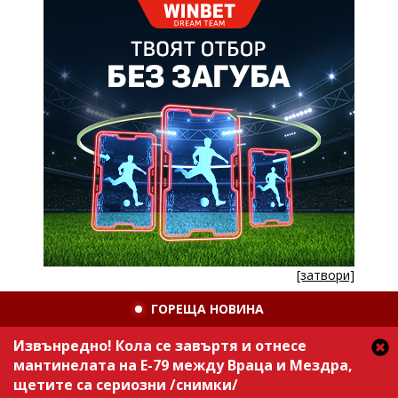
[затвори]
ГОРЕЩА НОВИНА
Извънредно! Кола се завъртя и отнесе
мантинелата на Е-79 между Враца и Мездра,
щетите са сериозни /снимки/