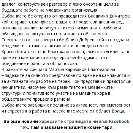
диалог, конструктивен разговор и ясно очертани цели за
бъдещата работа на младежката организация.
Събранието бе открито от председателя Владимир Димитров,
който приветства присъстващите и представи дневния ред,
включващ анализ на резултатите от изминалите избори и
обсъждане на актуалната политическа обстановка.
Специален гост на срещата бе Делян Добрев, който поздрави
младежите за тяхната активност и последователност.
Красен Кръстев също благодари на младежите за усилията по
време на кампанията и подчерта необходимостта от
обединение и работа в обща посока.
В рамките на срещата Мартин Харизанов благодари на
младежите за силното представяне по време на кампанията и
за активната им работа на терен. Той представи и предстоящи
инициативи, насочени към развитието на младежките
структури и по-активното участие на младите хора в
обществените процеси в региона.
Събранието завърши с послание за активност, приемственост
и непрестанна работа в населените места от област Враца.
За още новини
харесайте страницата ни във Facebook
ТУК
.
Там очакваме и вашите коментари.