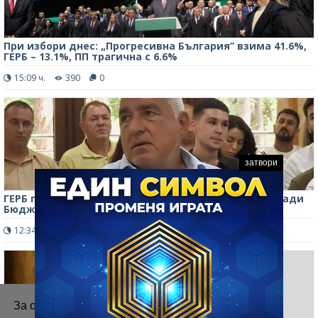
При избори днес: „Прогресивна България” взима 41.6%,
ГЕРБ – 13.1%, ПП трагична с 6.6%
15:09 ч.
390
0
затвори
ГЕРБ подава жалба пред Конституционния съд заради
Бюджет 2026
12:34 ч.
351
1
За осигуряване на правилното