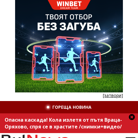
[затвори]
ГОРЕЩА НОВИНА
Опасна каскада! Кола излетя от пътя Враца-
Оряхово, спря се в храстите /снимки+видео/