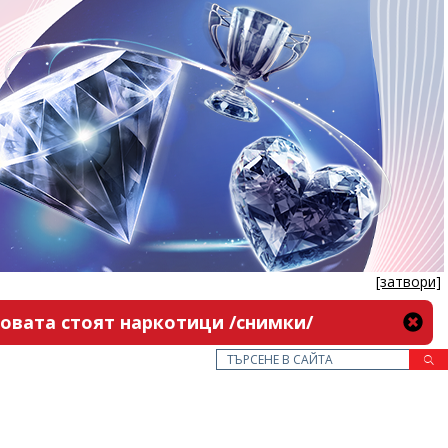
[затвори]
новата стоят наркотици /снимки/