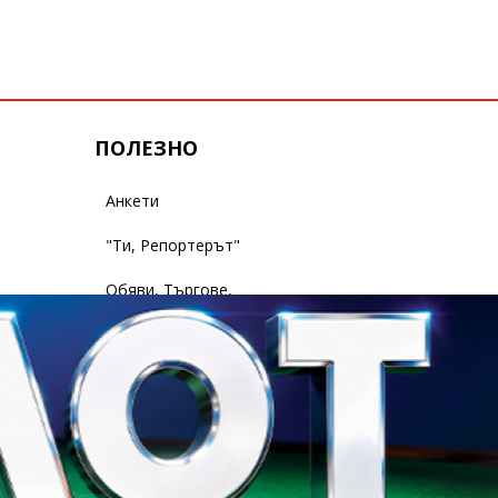
ПОЛЕЗНО
Анкети
"Ти, Репортерът"
Обяви, Търгове,
Съобщения