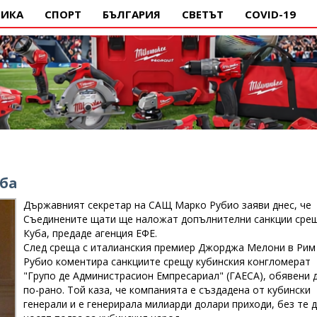
ИКА
СПОРТ
БЪЛГАРИЯ
СВЕТЪТ
COVID-19
уба
Държавният секретар на САЩ Марко Рубио заяви днес, че
Съединените щати ще наложат допълнителни санкции сре
Куба, предаде агенция ЕФЕ.
След среща с италианския премиер Джорджа Мелони в Рим
Рубио коментира санкциите срещу кубинския конгломерат
"Групо де Администрасион Емпресариал" (ГАЕСА), обявени 
по-рано. Той каза, че компанията е създадена от кубински
генерали и е генерирала милиарди долари приходи, без те 