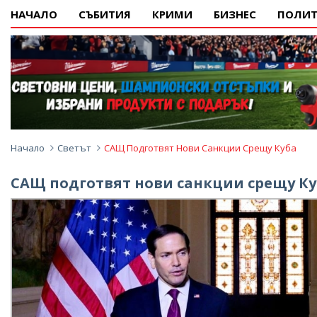
НАЧАЛО
СЪБИТИЯ
КРИМИ
БИЗНЕС
ПОЛИТ
Начало
Светът
САЩ Подготвят Нови Санкции Срещу Куба
САЩ подготвят нови санкции срещу К