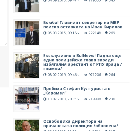
04.09.2013, 09:47 ч.
179335
343
Бомба! Главният секретар на МВР
поиска оставката на Иван Кирилов
05.03.2015, 09:18 ч.
222148
269
Ексклузивно в BulNews! Падна още
една полицейска глава заради
избягалия арестант от РПУ Враца /
снимки/
08.02.2019, 09:46 ч.
971206
264
Пребиха Стефан Културиста в
„Карамел“
13.07.2013, 20:35 ч.
219998
236
Освободиха директора на
врачанската полиция /обновена/