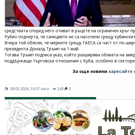
средствата според него отиват в ръцете на ограничен кръг п
Рубио подчерта, че санкциите не са насочени срещу кубинскит
Вчера той обясни, че мерките срещу ГАЕСА са част от по-шир
президента Доналд Тръмп на 1 май.
Тогава Тръмп подписа указ, който разширява обхвата на амер
поддържащи търговски отношения с Куба, особено в секторит
За още новини
харесайте 
09.05.2026, 10:37 часа
243
0