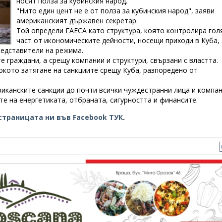
носят полза за кубинския народ.
"Нито един цент не е от полза за кубинския народ", заяви
американският държавен секретар.
Той определи ГАЕСА като структура, която контролира гол
част от икономическите дейности, носещи приходи в Куба, 
редставители на режима.
е граждани, а срещу компании и структури, свързани с властта.
окото затягане на санкциите срещу Куба, разпоредено от
иканските санкции до почти всички чуждестранни лица и компан
е на енергетиката, отбраната, сигурността и финансите.
страницата ни във Facebook ТУК
.