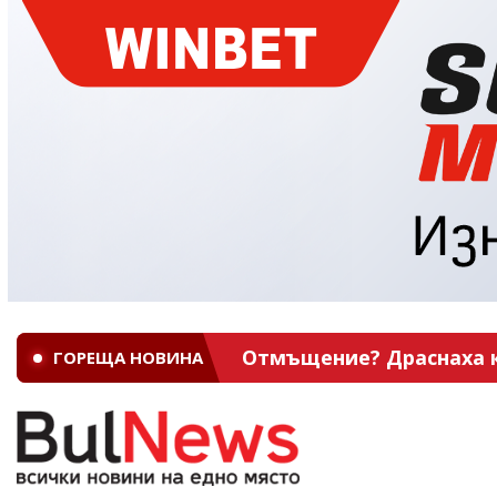
Отмъщение? Драснаха кл
ГОРЕЩА НОВИНА