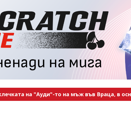
ечката на "Ауди"-то на мъж във Враца, в ос