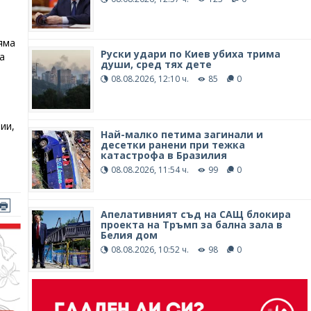
яма
Руски удари по Киев убиха трима
а
души, сред тях дете
08.08.2026, 12:10 ч.
85
0
ии,
Най-малко петима загинали и
десетки ранени при тежка
катастрофа в Бразилия
08.08.2026, 11:54 ч.
99
0
Апелативният съд на САЩ блокира
проекта на Тръмп за бална зала в
Белия дом
08.08.2026, 10:52 ч.
98
0