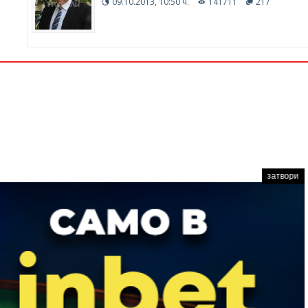
09.10.2013, 10:50 ч.
141711
217
затвори