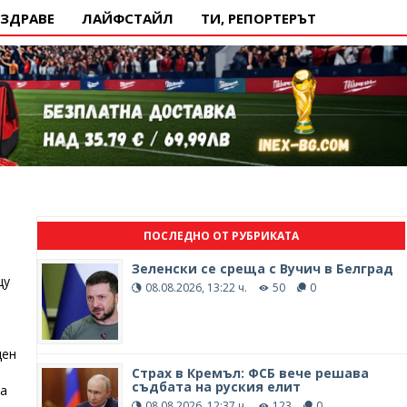
ЗДРАВЕ
ЛАЙФСТАЙЛ
ТИ, РЕПОРТЕРЪТ
ПОСЛЕДНО ОТ РУБРИКАТА
Зеленски се среща с Вучич в Белград
щу
08.08.2026, 13:22 ч.
50
0
ден
Страх в Кремъл: ФСБ вече решава
съдбата на руския елит
да
08.08.2026, 12:37 ч.
123
0