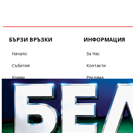
БЪРЗИ ВРЪЗКИ
ИНФОРМАЦИЯ
Начало
За Нас
Събития
Контакти
Крими
Реклама
Бизнес
Условия За Ползване
Политика
Поверителност
Спорт
Светът