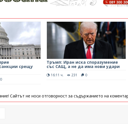
прие
Тръмп: Иран иска споразумение
 санкции срещу
със САЩ, а не да има нови удари
16:11 ч.
231
0
0
ние! Сайтът не носи отговорност за съдържанието на коментар