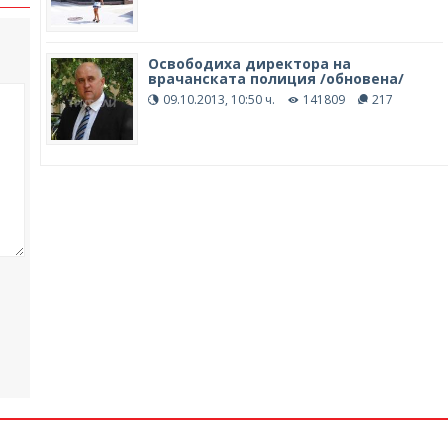
Освободиха директора на
врачанската полиция /обновена/
09.10.2013, 10:50 ч.
141809
217