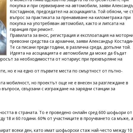
покупка и при сервизиране на автомобили, заяви Александ
Костадинов, председател на асоциацията. Той обясни, че с
въпрос за практиката за пренавиване на километража при
покупка на употребяван автомобил, както и липсата на
гаранция при ремонт.
Правилата за внос, регистрация и експлоатация на моторн
превозни средства са архаични, заяви Александър Костадин
Те са писани преди години, в различна среда, допълни той.
Идеята на асоциацията е автомобили да може да бъдат
ъпросът за необходимостта от нотариус при прехвърляне на
те, но е на едно от първите места по смъртност от пътно-
ата мобилност, но проектът още не е внесен за разглеждане в
въпроси, свързани с изграждане на зарядни станции за
ността в страната. То е проведено онлайн сред 600 шофьори от
жду 18 и 60 години. 60% от участниците в проучването са мъже, 
ират всеки ден, като имат шофьорски стаж най-често между 10 