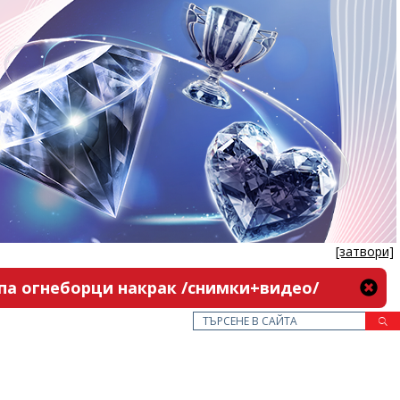
[затвори]
па огнеборци накрак /снимки+видео/