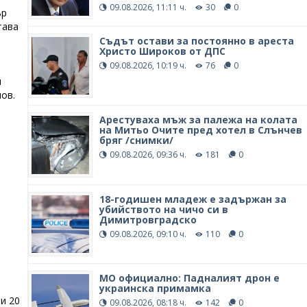
09.08.2026, 11:11 ч.
30
0
ър
тава
Съдът остави за постоянно в ареста
Христо Широков от ДПС
09.08.2026, 10:19 ч.
76
0
и
ов.
Арестуваха мъж за палежа на колата
на Митьо Очите пред хотел в Слънчев
бряг /снимки/
09.08.2026, 09:36 ч.
181
0
18-годишен младеж е задържан за
убийството на чичо си в
Димитровградско
09.08.2026, 09:10 ч.
110
0
а
МО официално: Падналият дрон е
украинска примамка
и 20
09.08.2026, 08:18 ч.
142
0