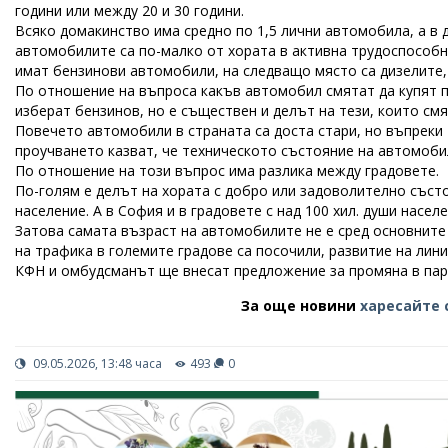
години или между 20 и 30 години.
Всяко домакинство има средно по 1,5 лични автомобила, а в 
автомобилите са по-малко от хората в активна трудоспособн
имат бензинови автомобили, на следващо място са дизелите, 
По отношение на въпроса какъв автомобил смятат да купят п
изберат бензинов, но е съществен и делът на тези, които смя
Повечето автомобили в страната са доста стари, но въпреки 
проучването казват, че техническото състояние на автомобил
По отношение на този въпрос има разлика между градовете.
По-голям е делът на хората с добро или задоволително състо
население. А в София и в градовете с над 100 хил. души насе
Затова самата възраст на автомобилите не е сред основнит
на трафика в големите градове са посочили, развитие на лин
КФН и омбудсманът ще внесат предложение за промяна в пар
За още новини
харесайте 
09.05.2026, 13:48 часа
493
0