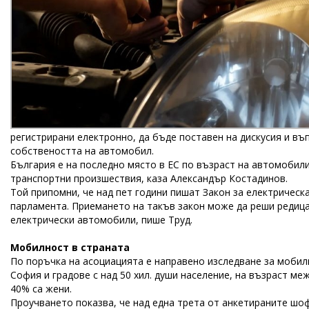
регистрирани електронно, да бъде поставен на дискусия и в
собствеността на автомобил.
България е на последно място в ЕС по възраст на автомобили
транспортни произшествия, каза Александър Костадинов.
Той припомни, че над пет години пишат Закон за електрическ
парламента. Приемането на такъв закон може да реши редица 
електрически автомобили, пише Труд.
Мобилност в страната
По поръчка на асоциацията е направено изследване за мобил
София и градове с над 50 хил. души население, на възраст ме
40% са жени.
Проучването показва, че над една трета от анкетираните шоф