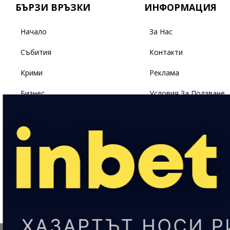
БЪРЗИ ВРЪЗКИ
ИНФОРМАЦИЯ
Начало
За Нас
Събития
Контакти
Крими
Реклама
Бизнес
Условия За Ползване
Политика
Поверителност
Спорт
Светът
Здраве
Лайфстайл
България