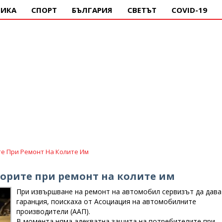
ИКА
СПОРТ
БЪЛГАРИЯ
СВЕТЪТ
COVID-19
 При Ремонт На Колите Им
рите при ремонт на колите им
При извършване на ремонт на автомобил сервизът да дава
гаранция, поискаха от Асоциация на автомобилните
производители (ААП).
В момента няма адекватна защита на потребителите при