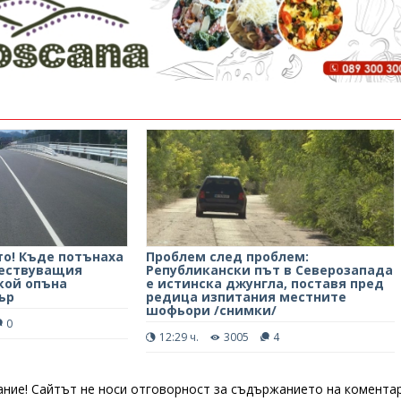
о! Къде потънаха
Проблем след проблем:
ществуващия
Републикански път в Северозапада
 кой опъна
е истинска джунгла, поставя пред
ър
редица изпитания местните
шофьори /снимки/
0
12:29 ч.
3005
4
ние! Сайтът не носи отговорност за съдържанието на коментар