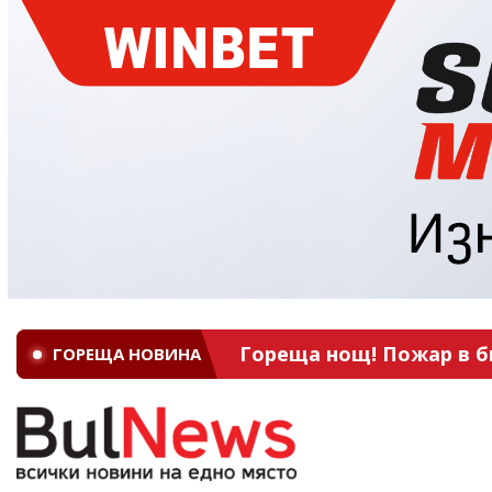
Гореща нощ! Пожар в б
ГОРЕЩА НОВИНА