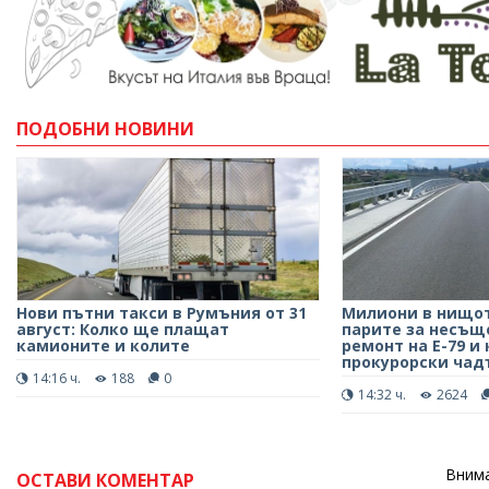
ПОДОБНИ НОВИНИ
Нови пътни такси в Румъния от 31
Милиони в нищот
август: Колко ще плащат
парите за несъ
камионите и колите
ремонт на Е-79 и
прокурорски чад
14:16 ч.
188
0
14:32 ч.
2624
Внима
ОСТАВИ КОМЕНТАР