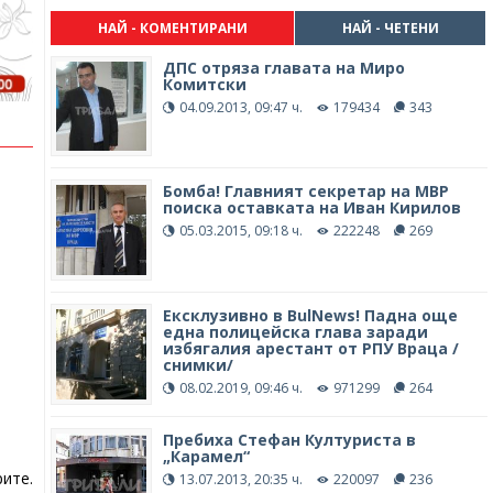
НАЙ - КОМЕНТИРАНИ
НАЙ - ЧЕТЕНИ
ДПС отряза главата на Миро
Комитски
04.09.2013, 09:47 ч.
179434
343
Бомба! Главният секретар на МВР
поиска оставката на Иван Кирилов
05.03.2015, 09:18 ч.
222248
269
Ексклузивно в BulNews! Падна още
една полицейска глава заради
избягалия арестант от РПУ Враца /
снимки/
08.02.2019, 09:46 ч.
971299
264
Пребиха Стефан Културиста в
„Карамел“
ите.
13.07.2013, 20:35 ч.
220097
236