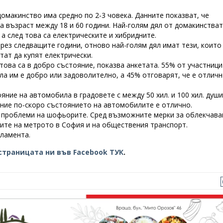
домакинство има средно по 2-3 човека. Данните показват, че
а възраст между 18 и 60 години. Най-голям дял от домакинства
а след това са електрическите и хибридните.
рез следващите години, отново най-голям дял имат тези, които
тат да купят електрически.
това са в добро състояние, показва анкетата. 55% от участници
а им е добро или задоволително, а 45% отговарят, че е отличн
яние на автомобила в градовете с между 50 хил. и 100 хил. души
ление по-скоро състоянието на автомобилите е отлично.
е проблеми на шофьорите. Сред възможните мерки за облекчава
иите на метрото в София и на обществения транспорт.
ламента.
страницата ни във Facebook ТУК
.