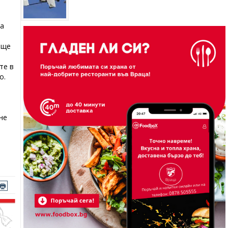
та
 ще
те в
о.
не