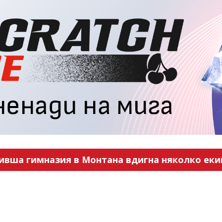
ивша гимназия в Монтана вдигна няколко еки