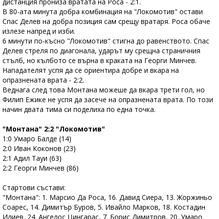
дистанция прониза вратата на Роса - 2:1.
В 80-ата минута добра комбинация на "Локомотив" остави
Спас Делев на добра позиция сам срещу вратаря. Роса обаче
излезе напред и изби.
6 минути по-късно "Локомотив" стигна до равенството. Спас
Делев стреля по диагонала, ударът му срещна страничния
стълб, но кълбото се върна в краката на Георги Минчев.
Нападателят успя да се ориентира добре и вкара на
опразнената врата - 2:2.
Веднага след това Монтана можеше да вкара трети гол, но
Филип Ежике не успя да засече на опразнената врата. По този
начин двата тима си поделиха по една точка.
"Монтана" 2:2 "Локомотив"
1:0 Умаро Балде (14)
2:0 Иван Коконов (23)
2:1 Адил Тауи (63)
2:2 Георги Минчев (86)
Стартови състави:
"Монтана": 1. Марсио Да Роса, 16. Давид Сиера, 13. Жоржиньо
Соарес, 14. Димитър Буров, 5. Ивайло Марков, 18. Костадин
Илиев, 24. Ангелос Цингарас, 7. Борис Димитров, 20. Умаро