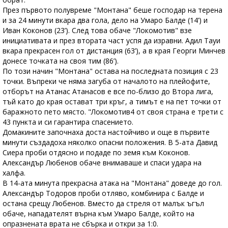
През първото полувреме "Монтана" беше господар на терена
и за 24 минути вкара два гола, дело на Умаро Балде (14’) и
Иван Коконов (23’). След това обаче "Локомотив" взе
инициативата и през втората част успя да изравни. Адил Тауи
вкара прекрасен гол от дистанция (63’), а в края Георги Минчев
донесе точката на своя тим (86’).
По този начин "Монтана" остава на последната позиция с 23
точки. Въпреки че няма загуба от началото на плейофите,
отборът на Атанас Атанасов е все по-близо до Втора лига,
тъй като до края остават три кръг, а тимът е на пет точки от
баражното пето място. "Локомотив4 от своя страна е трети с
43 пункта и си гарантира спасението.
Домакините започнаха доста настойчиво и още в първите
минути създадоха няколко опасни положения. В 5-ата Давид
Сиера проби отдясно и подаде по земя към Коконов.
Александър Любенов обаче внимаваше и спаси удара на
халфа.
В 14-ата минута прекрасна атака на "Монтана" доведе до гол.
Александър Тодоров проби отляво, комбинира с Балде и
остана срещу Любенов. Вместо да стреля от малък ъгъл
обаче, нападателят върна към Умаро Балде, който на
опразнената врата не сбърка и откри за 1:0.