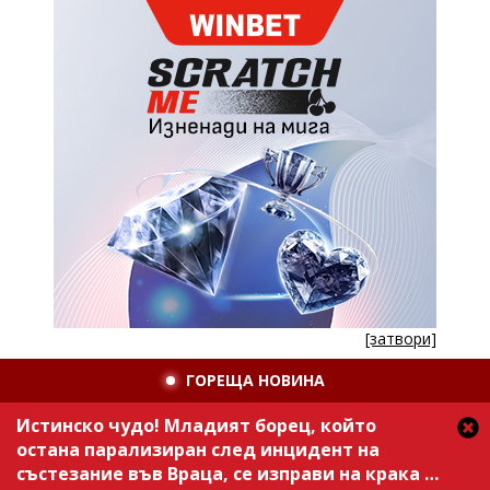
[затвори]
ГОРЕЩА НОВИНА
Истинско чудо! Младият борец, който
остана парализиран след инцидент на
състезание във Враца, се изправи на крака /