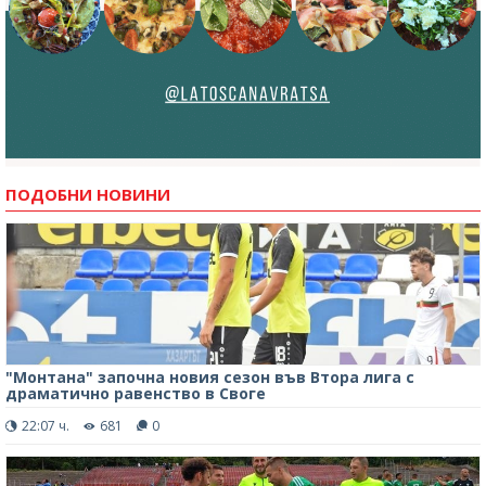
ПОДОБНИ НОВИНИ
"Монтана" започна новия сезон във Втора лига с
драматично равенство в Своге
22:07 ч.
681
0