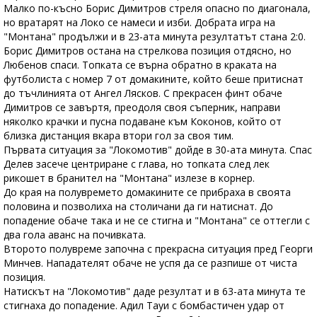
Малко по-късно Борис Димитров стреля опасно по диагонала,
но вратарят на Локо се намеси и изби. Добрата игра на
"Монтана" продължи и в 23-ата минута резултатът стана 2:0.
Борис Димитров остана на стрелкова позиция отдясно, но
Любенов спаси. Топката се върна обратно в краката на
футболиста с номер 7 от домакините, който беше притиснат
до тъчлинията от Ангел Лясков. С прекрасен финт обаче
Димитров се завъртя, преодоля своя съперник, направи
няколко крачки и пусна подаване към Коконов, който от
близка дистанция вкара втори гол за своя тим.
Първата ситуация за "Локомотив" дойде в 30-ата минута. Спас
Делев засече центриране с глава, но топката след лек
рикошет в бранител на "Монтана" излезе в корнер.
До края на полувремето домакините се прибраха в своята
половина и позволиха на столичани да ги натиснат. До
попадение обаче така и не се стигна и "Монтана" се оттегли с
два гола аванс на почивката.
Второто полувреме започна с прекрасна ситуация пред Георги
Минчев. Нападателят обаче не успя да се разпише от чиста
позиция.
Натискът на "Локомотив" даде резултат и в 63-ата минута те
стигнаха до попадение. Адил Тауи с бомбастичен удар от