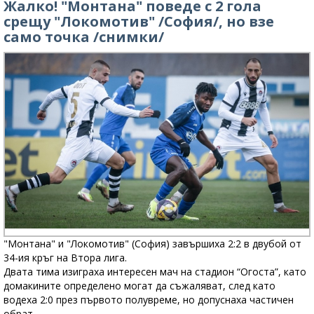
Жалко! "Монтана" поведе с 2 гола
срещу "Локомотив" /София/, но взе
само точка /снимки/
"Монтана" и "Локомотив" (София) завършиха 2:2 в двубой от
34-ия кръг на Втора лига.
Двата тима изиграха интересен мач на стадион “Огоста”, като
домакините определено могат да съжаляват, след като
водеха 2:0 през първото полувреме, но допуснаха частичен
обрат.