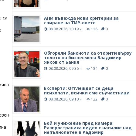
а са
АПИ въвежда нови критерии за
спиране на ТИР-овете
08.08.2026, 10:19 ч.
118
0
а
Обгорели банкноти са открити върху
тялото на бизнесмена Владимир
Янков от Банкя
08.08.2026, 09:36 ч.
184
0
мяна
Експерти: Отглеждат се деца
психопати, всички сме съучастници
08.08.2026, 09:10 ч.
122
0
овен
Бой и унижение пред камера:
ина
Разпространиха видео с насилие над
непълнолетен в Радомир