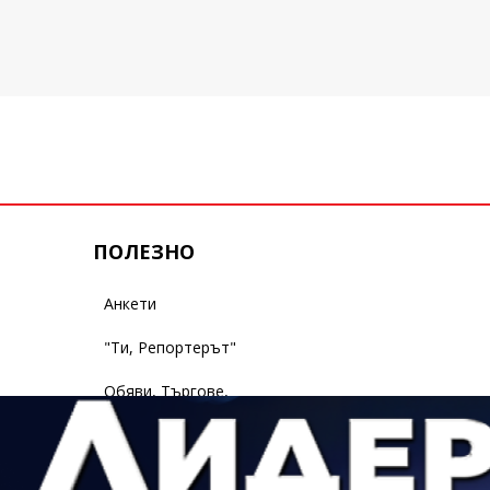
ПОЛЕЗНО
Анкети
"Ти, Репортерът"
Обяви, Търгове,
Съобщения