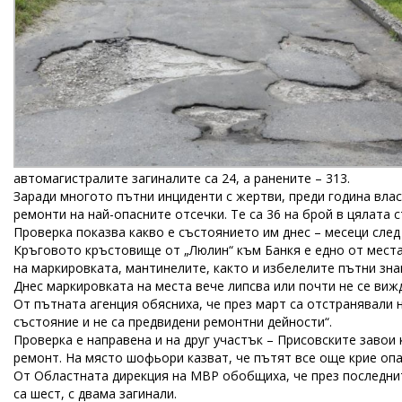
автомагистралите загиналите са 24, а ранените – 313.
Заради многото пътни инциденти с жертви, преди година вла
ремонти на най-опасните отсечки. Те са 36 на брой в цялата с
Проверка показва какво е състоянието им днес – месеци след
Кръговото кръстовище от „Люлин“ към Банкя е едно от места
на маркировката, мантинелите, както и избелелите пътни зна
Днес маркировката на места вече липсва или почти не се вижд
От пътната агенция обясниха, че през март са отстранявали 
състояние и не са предвидени ремонтни дейности“.
Проверка е направена и на друг участък – Присовските заво
ремонт. На място шофьори казват, че пътят все още крие опа
От Областната дирекция на МВР обобщиха, че през последнит
са шест, с двама загинали.