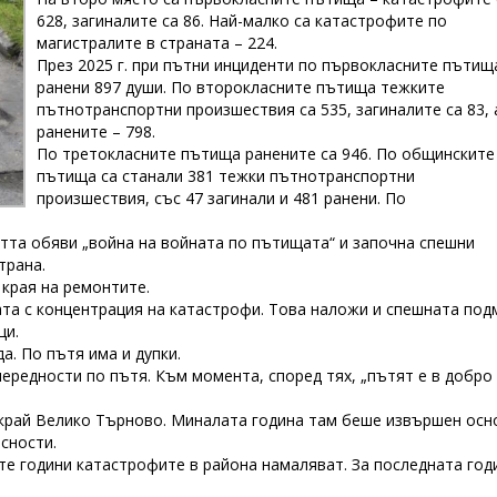
628, загиналите са 86. Най-малко са катастрофите по
магистралите в страната – 224.
През 2025 г. при пътни инциденти по първокласните пътищ
ранени 897 души. По второкласните пътища тежките
пътнотранспортни произшествия са 535, загиналите са 83, 
ранените – 798.
По третокласните пътища ранените са 946. По общинските
пътища са станали 381 тежки пътнотранспортни
произшествия, със 47 загинали и 481 ранени. По
стта обяви „война на войната по пътищата“ и започна спешни
трана.
 края на ремонтите.
та с концентрация на катастрофи. Това наложи и спешната под
ци.
а. По пътя има и дупки.
нередности по пътя. Към момента, според тях, „пътят е в добро
и край Велико Търново. Миналата година там беше извършен осн
сности.
е години катастрофите в района намаляват. За последната год