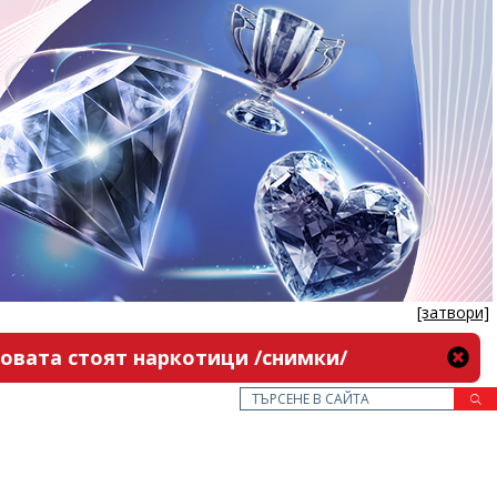
[затвори]
новата стоят наркотици /снимки/