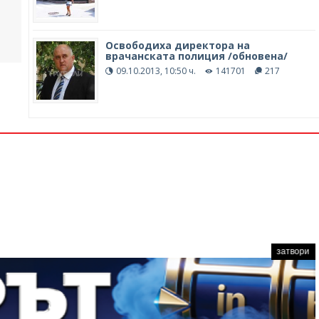
Освободиха директора на
врачанската полиция /обновена/
09.10.2013, 10:50 ч.
141701
217
затвори