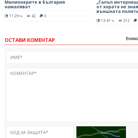
Милионерите в България
„Галъп интернеш
намаляват
от хората не зна
външната полити
11:29 ч.
42
0
13:47 ч.
212
Внима
ОСТАВИ КОМЕНТАР