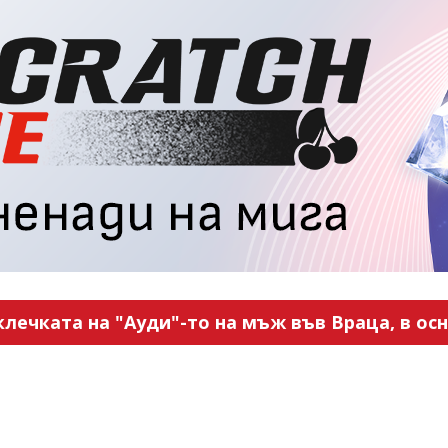
ечката на "Ауди"-то на мъж във Враца, в ос