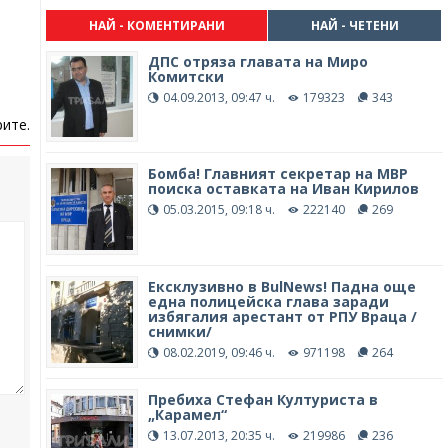
НАЙ - КОМЕНТИРАНИ
НАЙ - ЧЕТЕНИ
ДПС отряза главата на Миро
Комитски
04.09.2013, 09:47 ч.
179323
343
ите.
Бомба! Главният секретар на МВР
поиска оставката на Иван Кирилов
05.03.2015, 09:18 ч.
222140
269
Ексклузивно в BulNews! Падна още
една полицейска глава заради
избягалия арестант от РПУ Враца /
снимки/
08.02.2019, 09:46 ч.
971198
264
Пребиха Стефан Културиста в
„Карамел“
13.07.2013, 20:35 ч.
219986
236