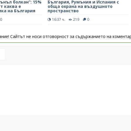
ънъл болкан“: 15%
България, Румъния и Испания с
ят каква е
обща охрана на въздушното
ка на България
пространство
0
16:37 ч.
219
0
ние! Сайтът не носи отговорност за съдържанието на коментар