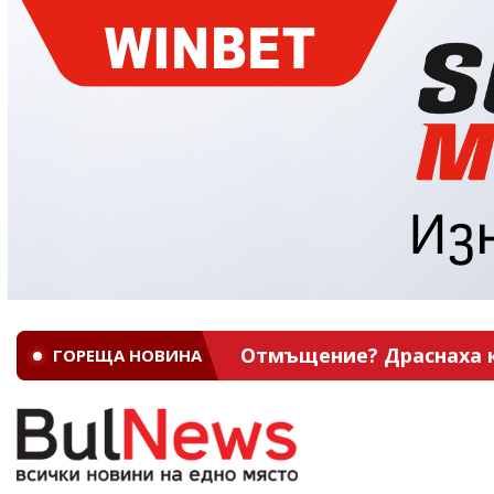
Отмъщение? Драснаха кл
ГОРЕЩА НОВИНА