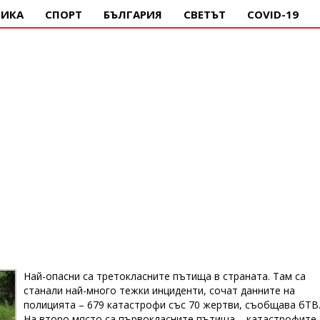
ИКА
СПОРТ
БЪЛГАРИЯ
СВЕТЪТ
COVID-19
Най-опасни са третокласните пътища в страната. Там са
станали най-много тежки инциденти, сочат данните на
полицията – 679 катастрофи със 70 жертви, съобщава бТВ
На второ място са първокласните пътища – катастрофите 