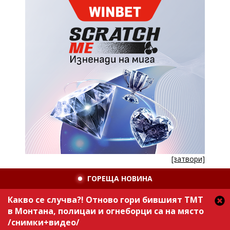
[затвори]
ГОРЕЩА НОВИНА
Какво се случва?! Отново гори бившият ТМТ
в Монтана, полицаи и огнеборци са на място
/снимки+видео/