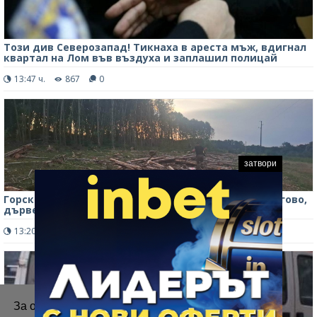
Този див Северозапад! Тикнаха в ареста мъж, вдигнал
квартал на Лом във въздуха и заплашил полицай
13:47 ч.
867
0
затвори
Горски служители установиха незаконна сеч в Брегово,
дървесината е задържана /снимки/
13:20 ч.
766
0
За осигуряване на правилното