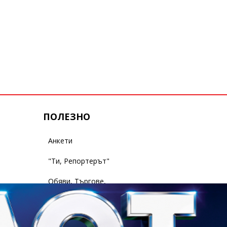
ПОЛЕЗНО
Анкети
"Ти, Репортерът"
Обяви, Търгове,
Съобщения