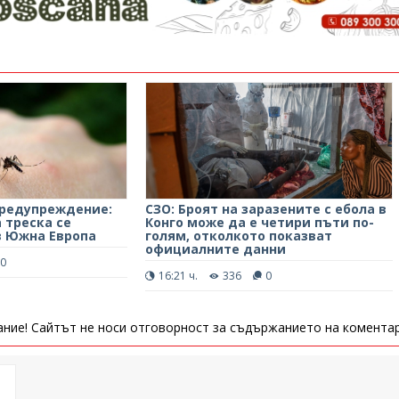
предупреждение:
СЗО: Броят на заразените с ебола в
 треска се
Конго може да е четири пъти по-
в Южна Европа
голям, отколкото показват
официалните данни
0
16:21 ч.
336
0
ние! Сайтът не носи отговорност за съдържанието на коментар