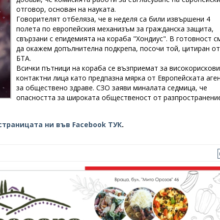
отговор, основан на науката.
Говорителят отбеляза, че в неделя са били извършени 4
полета по европейския механизъм за гражданска защита,
свързани с епидемията на кораба "Хондиус". В готовност с
да окажем допълнителна подкрепа, посочи той, цитиран от
БТА.
Всички пътници на кораба се възприемат за високорискови
контактни лица като предпазна мярка от Европейската аге
за обществено здраве. СЗО заяви миналата седмица, че
опасността за широката общественост от разпространени
страницата ни във Facebook ТУК
.