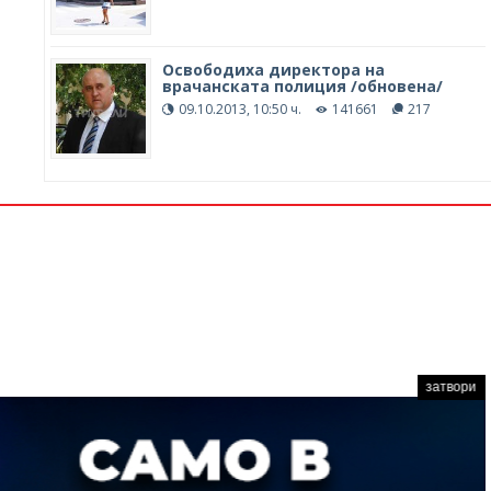
Освободиха директора на
врачанската полиция /обновена/
09.10.2013, 10:50 ч.
141661
217
затвори