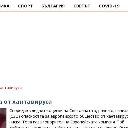
ИКА
СПОРТ
БЪЛГАРИЯ
СВЕТЪТ
COVID-19
Хантавируса
а от хантавируса
Според последните оценки на Световната здравна организ
(СЗО) опасността за европейското общество от хантавирус
ниска. Това каза говорител на Европейската комисия. Той
добави, че комисията работи за съгласуване на европейск