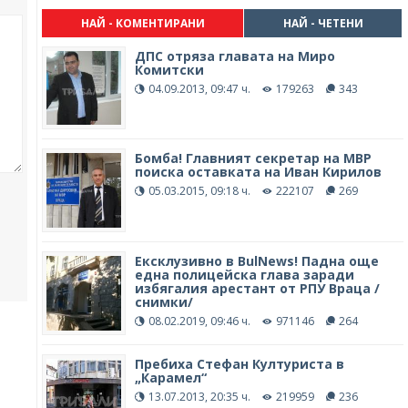
НАЙ - КОМЕНТИРАНИ
НАЙ - ЧЕТЕНИ
ДПС отряза главата на Миро
Комитски
04.09.2013, 09:47 ч.
179263
343
Бомба! Главният секретар на МВР
поиска оставката на Иван Кирилов
05.03.2015, 09:18 ч.
222107
269
Ексклузивно в BulNews! Падна още
една полицейска глава заради
избягалия арестант от РПУ Враца /
снимки/
08.02.2019, 09:46 ч.
971146
264
Пребиха Стефан Културиста в
„Карамел“
13.07.2013, 20:35 ч.
219959
236