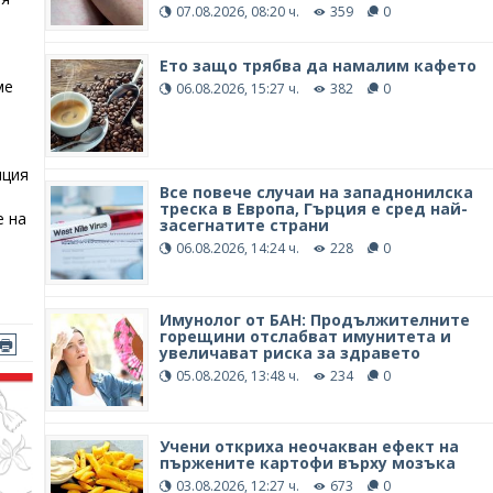
07.08.2026, 08:20 ч.
359
0
Ето защо трябва да намалим кафето
ме
06.08.2026, 15:27 ч.
382
0
нция
Все повече случаи на западнонилска
треска в Европа, Гърция е сред най-
е на
засегнатите страни
06.08.2026, 14:24 ч.
228
0
Имунолог от БАН: Продължителните
горещини отслабват имунитета и
увеличават риска за здравето
05.08.2026, 13:48 ч.
234
0
Учени откриха неочакван ефект на
пържените картофи върху мозъка
03.08.2026, 12:27 ч.
673
0