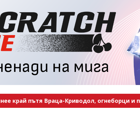
нее край пътя Враца-Криводол, огнеборци и п