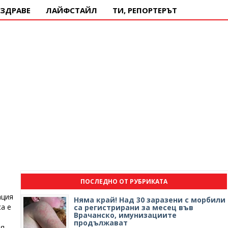
ЗДРАВЕ
ЛАЙФСТАЙЛ
ТИ, РЕПОРТЕРЪТ
ПОСЛЕДНО ОТ РУБРИКАТА
ация
Няма край! Над 30 заразени с морбили
а е
са регистрирани за месец във
Врачанско, имунизациите
продължават
ия