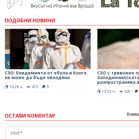
ПОДОБНИ НОВИНИ
СЗО: Епидемията от ебола в Конго
СЗО с тревожно 
не може да бъде овладяна
Западнонилската
разпространява 
10:28 ч.
415
0
13:53 ч.
305
Внима
ОСТАВИ КОМЕНТАР