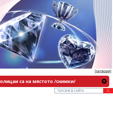
[затвори]
олицаи са на мястото /снимки/