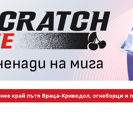
нее край пътя Враца-Криводол, огнеборци и п