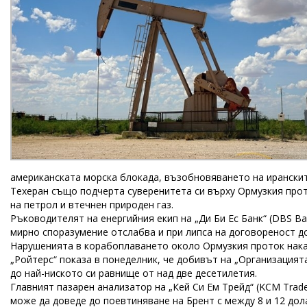
американската морска блокада, възобновяването на ирански
Техеран също подчерта суверенитета си върху Ормузкия прот
на петрол и втечнен природен газ.
Ръководителят на енергийния екип на „Ди Би Ес Банк“ (DBS B
мирно споразумение отслабва и при липса на договореност до
Нарушенията в корабоплаването около Ормузкия проток накар
„Ройтерс“ показа в понеделник, че добивът на „Организацията
до най-ниското си равнище от над две десетилетия.
Главният пазарен анализатор на „Кей Си Ем Трейд“ (KCM Tra
може да доведе до поевтиняване на Брент с между 8 и 12 дола