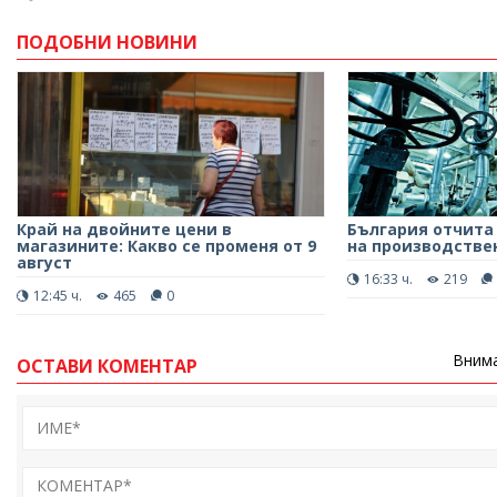
ПОДОБНИ НОВИНИ
Край на двойните цени в
България отчита
магазините: Какво се променя от 9
на производствен
август
16:33 ч.
219
12:45 ч.
465
0
Внима
ОСТАВИ КОМЕНТАР