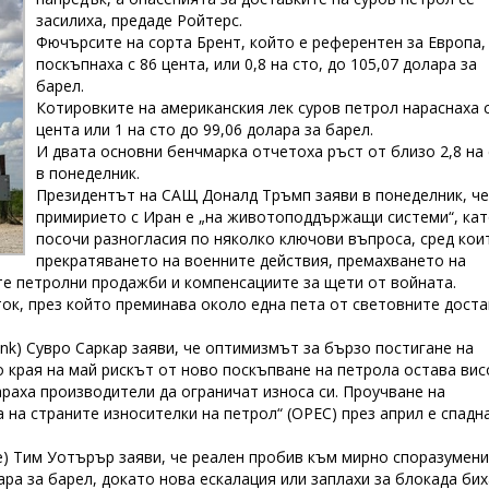
засилиха, предаде Ройтерс.
Фючърсите на сорта Брент, който е референтен за Европа,
поскъпнаха с 86 цента, или 0,8 на сто, до 105,07 долара за
барел.
Котировките на американския лек суров петрол нараснаха с
цента или 1 на сто до 99,06 долара за барел.
И двата основни бенчмарка отчетоха ръст от близо 2,8 на
в понеделник.
Президентът на САЩ Доналд Тръмп заяви в понеделник, че
примирието с Иран е „на животоподдържащи системи“, кат
посочи разногласия по няколко ключови въпроса, сред кои
прекратяването на военните действия, премахването на
те петролни продажби и компенсациите за щети от войната.
ок, през който преминава около една пета от световните доста
ank) Сувро Саркар заяви, че оптимизмът за бързо постигане на
 края на май рискът от ново поскъпване на петрола остава вис
аха производители да ограничат износа си. Проучване на
 на страните износителки на петрол“ (OPEC) през април е спадн
de) Тим Уотърър заяви, че реален пробив към мирно споразумен
ра за барел, докато нова ескалация или заплахи за блокада бих