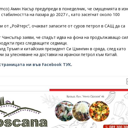
amco) Амин Насър предупреди в понеделник, че смущенията в из
стабилността на пазара до 2027 г., като засегнат около 100
и от „Ройтерс“, очакват запасите от суров петрол в САЩ да са
лт Чансълър заяви, че спадът идва на фона на продължаващо си
родукти през следващите седмици.
лд Тръмп и китайския президент Си Цзинпин в сряда, след като
и за улесняване на доставки на ирански петрол към Китай.
страницата ни във Facebook ТУК
.