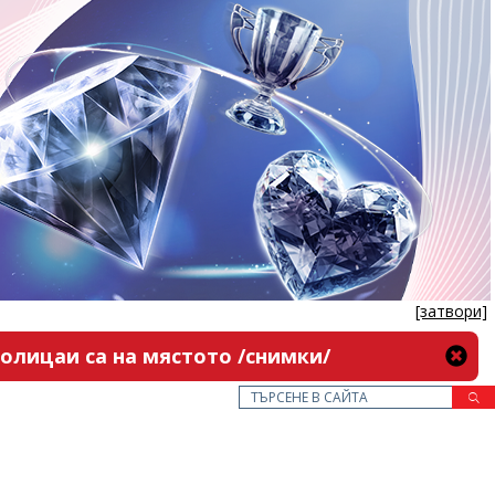
[затвори]
олицаи са на мястото /снимки/