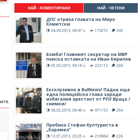
НАЙ - КОМЕНТИРАНИ
НАЙ - ЧЕТЕНИ
ДПС отряза главата на Миро
Комитски
04.09.2013, 09:47 ч.
179272
343
Бомба! Главният секретар на МВР
поиска оставката на Иван Кирилов
05.03.2015, 09:18 ч.
222112
269
Ексклузивно в BulNews! Падна още
една полицейска глава заради
избягалия арестант от РПУ Враца /
ите.
снимки/
08.02.2019, 09:46 ч.
971153
264
Пребиха Стефан Културиста в
„Карамел“
13.07.2013, 20:35 ч.
219964
236