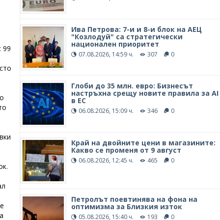
Ива Петрова: 7-и и 8-и блок на АЕЦ
"Козлодуй" са стратегически
национален приоритет
 99
07.08.2026, 14:59 ч.
307
0
 сто
Глоби до 35 млн. евро: Бизнесът
настръхна срещу новите правила за AI
о
в ЕС
то
06.08.2026, 15:09 ч.
346
0
вки
Край на двойните цени в магазините:
Какво се променя от 9 август
06.08.2026, 12:45 ч.
465
0
ок.
ал
Петролът поевтинява на фона на
ие
оптимизма за Близкия изток
а
05.08.2026, 15:40 ч.
193
0