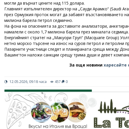
могли да върнат цените над 115 долара.
Главният изпълнителен директор на „Сауди Арамко“ (Saudi Ar
през Ормузкия проток могат да забавят възстановяването на 
милиона барела петрол седмично.
На фона на опасенията за доставките анализатори, анкетиран
намалели с около 1,7 милиона барела през миналата седмица.
Енергийният стратег на „Макуори Груп“ (Macquarie Group) Уо
нетно морско търсене на износ на суров петрол и петролни п
Пазарните участници следят и планираната среща между Дона
Вашингтон наложи санкции срещу трима души и девет компани
За още новини
харесайте 
12.05.2026, 09:18 часа
457
0