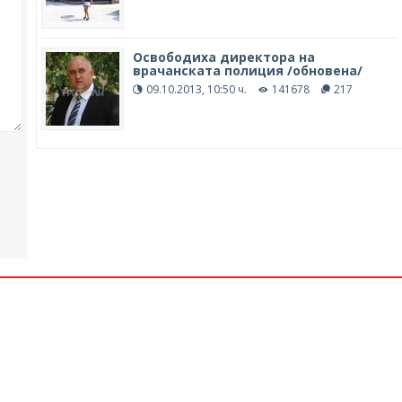
Освободиха директора на
врачанската полиция /обновена/
09.10.2013, 10:50 ч.
141678
217