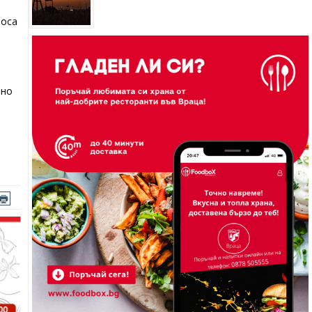
носа
лно