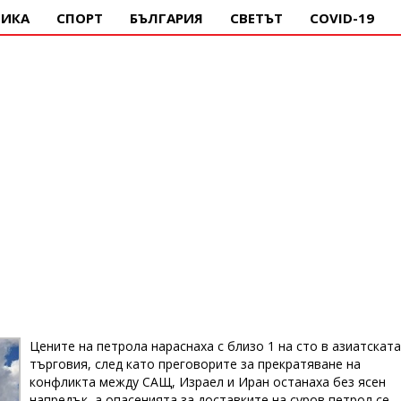
ИКА
СПОРТ
БЪЛГАРИЯ
СВЕТЪТ
COVID-19
Цените на петрола нараснаха с близо 1 на сто в азиатската
търговия, след като преговорите за прекратяване на
конфликта между САЩ, Израел и Иран останаха без ясен
напредък, а опасенията за доставките на суров петрол се