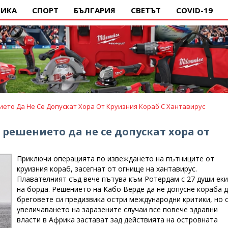
ИКА
СПОРТ
БЪЛГАРИЯ
СВЕТЪТ
COVID-19
ето Да Не Се Допускат Хора От Круизния Кораб С Хантавирус
решението да не се допускат хора от
Приключи операцията по извеждането на пътниците от
круизния кораб, засегнат от огнище на хантавирус.
Плавателният съд вече пътува към Ротердам с 27 души ек
на борда. Решението на Кабо Верде да не допусне кораба 
бреговете си предизвика остри международни критики, но 
увеличаването на заразените случаи все повече здравни
власти в Африка застават зад действията на островната