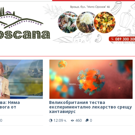
ва: Няма
Великобритания тества
вога от
експериментално лекарство срещу
хантавирус
0
12:09 ч.
460
0