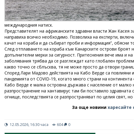
международния натиск.
Представителят на африканските здравни власти Жан Касея за
направиха всичко необходимо. Позволиха на експерти, включ
качат на кораба и да събират проби и информация”, обясни т
След отплаването на кораба към Канарските острови броят н
допълнителни мерки за сигурност. Притеснения вече има и на
заболявания трябва да се разглеждат като глобален проблем.
какво точно се сблъсква, тя не може просто да отвори границ
Според Лари Мадово действията на Кабо Верде са повлияни и
пандемията от COVID-19, когато много страни на континента 
Кабо Верде е малка островна държава с население от малко 
разпространение на хантавирус там би поставило здравната с
огнище, последствията се разпространяват по целия свят, но
За още новини
харесайте 
12.05.2026, 16:30 часа
604
0