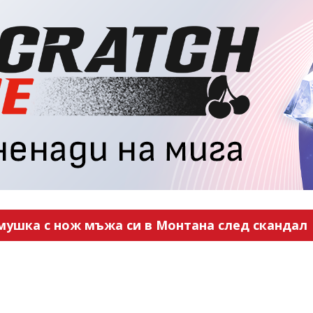
мушка с нож мъжа си в Монтана след скандал