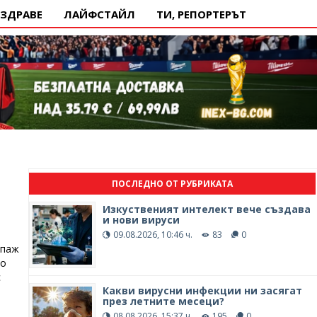
ЗДРАВЕ
ЛАЙФСТАЙЛ
ТИ, РЕПОРТЕРЪТ
ПОСЛЕДНО ОТ РУБРИКАТА
Изкуственият интелект вече създава
и нови вируси
09.08.2026, 10:46 ч.
83
0
ипаж
до
с
Какви вирусни инфекции ни засягат
през летните месеци?
08.08.2026, 15:37 ч.
195
0