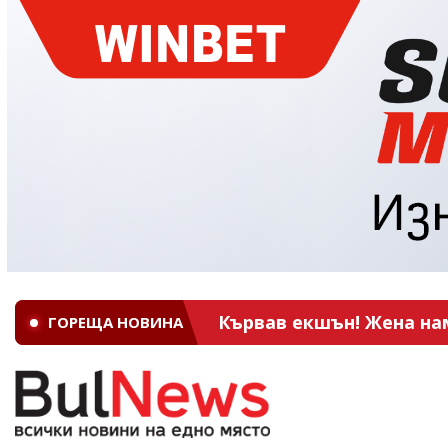
Кървав екшън! Жена на
ГОРЕЩА НОВИНА