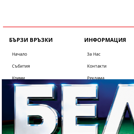
БЪРЗИ ВРЪЗКИ
ИНФОРМАЦИЯ
Начало
За Нас
Събития
Контакти
Крими
Реклама
Бизнес
Условия За Ползване
Политика
Поверителност
Спорт
Светът