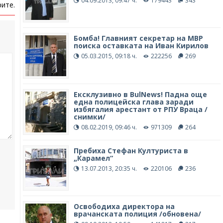
04.09.2013, 09:47 ч.
179443
343
ите.
Бомба! Главният секретар на МВР
поиска оставката на Иван Кирилов
05.03.2015, 09:18 ч.
222256
269
Ексклузивно в BulNews! Падна още
една полицейска глава заради
избягалия арестант от РПУ Враца /
снимки/
08.02.2019, 09:46 ч.
971309
264
Пребиха Стефан Културиста в
„Карамел“
13.07.2013, 20:35 ч.
220106
236
Освободиха директора на
врачанската полиция /обновена/