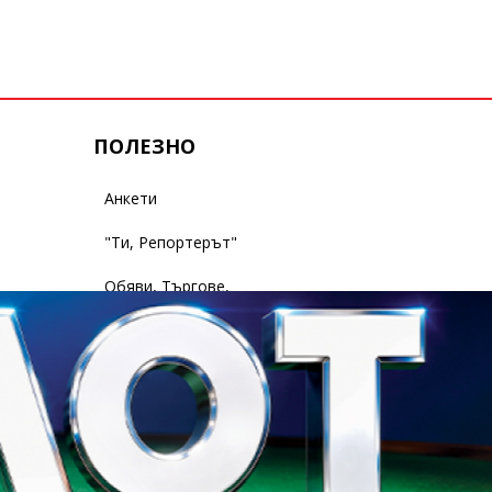
ПОЛЕЗНО
Анкети
"Ти, Репортерът"
Обяви, Търгове,
Съобщения