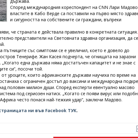
държава.
Според международния кореспондент на CNN Лари Мадово
властите в Кабо Верде са поставили на първо място здрав
и сигурността на собствените си граждани, въпреки
яви, че страната е действала правилно в конкретната ситуация.
ително представители на Световната здравна организация, да с
ой.
а пътниците със симптоми се е увеличил, което е довело до
 остров Тенерифе. Жан Касея подчерта, че огнищата на заразни
 „Когато една държава няма достатъчен капацитет и не знае с
ите си”, посочи той.
 от уроците, които африканските държави научиха по време на
останаха с ограничен достъп до ваксини и международна подкре
над половин милион души. Според експерти евентуално масово
истема под сериозен натиск. „Когато се появи вирус или подоб
 Африка често понася най-тежкия удар”, заключи Мадово.
страницата ни във Facebook ТУК
.