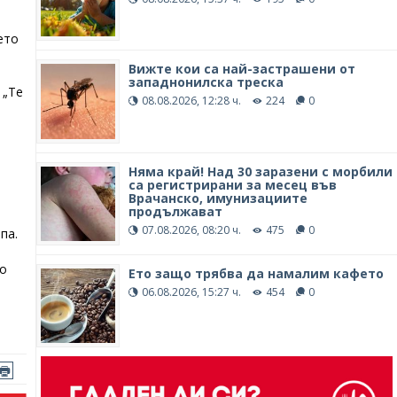
ето
Вижте кои са най-застрашени от
западнонилска треска
 „Те
08.08.2026, 12:28 ч.
224
0
е
Няма край! Над 30 заразени с морбили
са регистрирани за месец във
Врачанско, имунизациите
продължават
07.08.2026, 08:20 ч.
475
0
па.
но
Ето защо трябва да намалим кафето
06.08.2026, 15:27 ч.
454
0