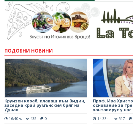
ПОДОБНИ НОВИНИ
Круизен кораб, плаващ към Видин,
Проф. Ива Христо
заседна край румънския бряг на
основание за тре
Дунав
хантавирус у нас
16:40 ч.
435
0
14:33 ч.
517