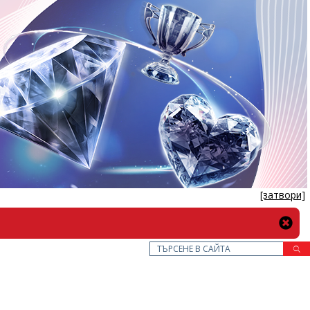
[затвори]