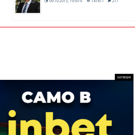
09.10.2013, 10:50 ч.
141817
217
затвори