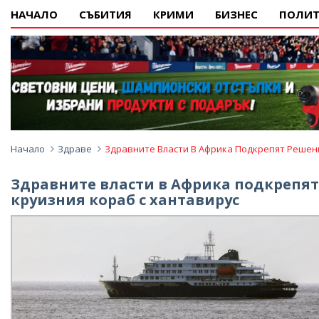
НАЧАЛО
СЪБИТИЯ
КРИМИ
БИЗНЕС
ПОЛИТ
Начало
Здраве
Здравните Власти В Африка Подкрепят Решени
Здравните власти в Африка подкрепят 
круизния кораб с хантавирус