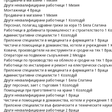
Продавачи в магазини 1 Мизия
Други неквалифицирани работници 1 Мизия
Монтажници 4 Враца
Продавачи в магазини 1 Мизия
Други неквалифицирани работници 1 Козлодуй
Персонал, полагащ здравни грижи за хора 15 Бяла Слатина
Работници в добивната промишленост и строителството 1 К
Административни специалисти 1 Козлодуй
Приложни специалисти в медицината и фармацията 1 Враца
Чистачи и помощници в домакинства, хотели и учреждения 1 
Ковачи, производители на инструменти и сродни на тях 1 Вра
Оператори на подвижни съоръжения 2 Мездра
Работници по производство на облекло и сродни на тях 1 Вр
Работници по инсталиране и ремонт на електрически съоръж
Приложни специалисти в медицината и фармацията 1 Враца
Административни специалисти 1 Козлодуй
Други неквалифицирани работници 1 Бяла Слатина
Друг персонал, зает с търговия 1 Козлодуй
Помощници при приготвянето на храни 1 Козлодуй
Други неквалифицирани работници 1 Враца
Чистачи и помощници в домакинства, хотели и учреждения 1 
Приложни специалисти във физическите и техническите науки
Други неквалифицирани работници 2 Враца