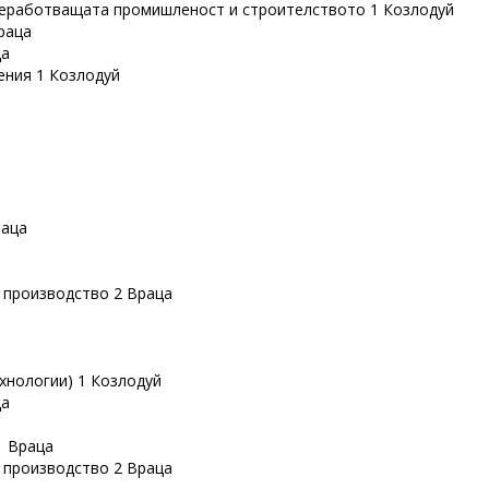
реработващата промишленост и строителството 1 Козлодуй
раца
ца
ения 1 Козлодуй
раца
 производство 2 Враца
хнологии) 1 Козлодуй
ца
1 Враца
 производство 2 Враца