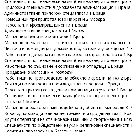
Специалисти по технически науки (без инженери по електроте
Приложни специалисти в държавната администрация 1 Враца
Административни приложни специалисти 1 Враца
Помощници при приготвянето на храни 2 Мездра
Персонал, информиращ клиенти 1 Враца
Административни специалисти 1 Мизия
Машинни механици и монтьори 1 Враца
Машинни оператори в текстилното, шивашкото и кожарското
Чистачи и помощници в домакинства, хотели и учреждения 1 
Работници в добивната промишленост и строителството 1 В
Специалисти по технически науки (без инженери по електроте
Работници по събиране и сортиране на отпадъци 2 Враца
Продавачи в магазини 4 Козлодуй
Работници по производство на облекло и сродни на тях 2 Вр
Техници по контрол на производствени процеси 1 Враца
Персонал, грижещ се за деца и помощници на учители 1 Врац
Специалисти по технически науки (без инженери по електроте
Готвачи 1 Мизия
Машинни оператори в миннодобива и добива на минерали 3 
Ковачи, производители на инструменти и сродни на тях 3 Ко
Други оператори на стационарни машини и съоръжения 1 Бял
Специалисти по обществени науки и религиозни специалисти 
Касиери и продавачи на билети 1 Враца