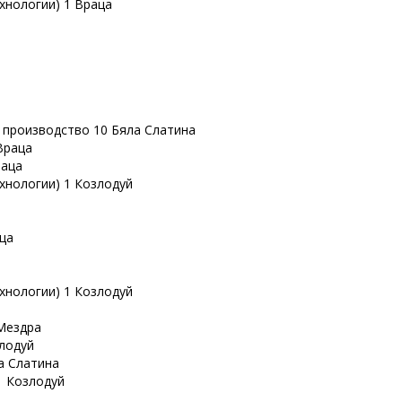
хнологии) 1 Враца
 производство 10 Бяла Слатина
Враца
раца
хнологии) 1 Козлодуй
аца
а
хнологии) 1 Козлодуй
Мездра
злодуй
а Слатина
1 Козлодуй