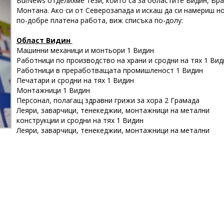
BulNews отделихме тези, които са за областите Видин, Вра
Монтана. Ако си от Северозапада и искаш да си намериш но
по-добре платена работа, виж списъка по-долу:
Област Видин
Машинни механици и монтьори 1 Видин
Работници по производство на храни и сродни на тях 1 Вид
Работници в преработващата промишленост 1 Видин
Печатари и сродни на тях 1 Видин
Монтажници 1 Видин
Персонал, полагащ здравни грижи за хора 2 Грамада
Леяри, заварчици, тенекеджии, монтажници на метални
конструкции и сродни на тях 1 Видин
Леяри, заварчици, тенекеджии, монтажници на метални