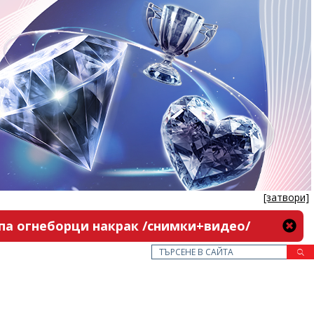
[затвори]
па огнеборци накрак /снимки+видео/