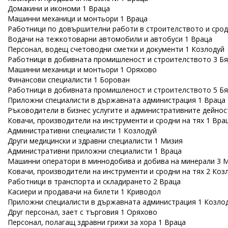
Домакини и икономи 1 Враца
Машинни механици и монтьори 1 Враца
Работници по довършителни работи в строителството и сродн
Водачи на тежкотоварни автомобили и автобуси 1 Враца
Персонал, водещ счетоводни сметки и документи 1 Козлодуй
Работници в добивната промишленост и строителството 3 Бя
Машинни механици и монтьори 1 Оряхово
Финансови специалисти 1 Борован
Работници в добивната промишленост и строителството 5 Бя
Приложни специалисти в държавната администрация 1 Враца
Ръководители в бизнес услугите и административните дейнос
Ковачи, производители на инструменти и сродни на тях 1 Вра
Административни специалисти 1 Козлодуй
Други медицински и здравни специалисти 1 Мизия
Административни приложни специалисти 1 Враца
Машинни оператори в миннодобива и добива на минерали 3 
Ковачи, производители на инструменти и сродни на тях 2 Коз
Работници в транспорта и складирането 2 Враца
Касиери и продавачи на билети 1 Криводол
Приложни специалисти в държавната администрация 1 Козло
Друг персонал, зает с търговия 1 Оряхово
Персонал, полагащ здравни грижи за хора 1 Враца