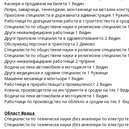
Касиери и продавачи на билети 1 Видин
Леяри, заварчици, тенекеджии, монтажници на метални констр
Приложни специалисти в държавната администрация 1 Ружин
Работници по довършителни работи в строителството и сродн
Специалисти по обществени науки и религиозни специалисти
Други неквалифицирани работници 1 Видин
Други приложни специалисти в здравеопазването 2 Видин
Обслужващ персонал в транспорта 2 Димово
Специалисти по обществени науки и религиозни специалисти 
Специалисти по обществени науки и религиозни специалисти 
Други неквалифицирани работници 2 Чупрене
Водачи на леки автомобили и мотоциклети 1 Видин
Други медицински и здравни специалисти 1 Ружинци
Машинни механици и монтьори 1 Видин
Работници в преработващата промишленост 2 Видин
Ковачи, производители на инструменти и сродни на тях 1 Вид
Водачи на леки автомобили и мотоциклети 1 Видин
Работници по производство на облекло и сродни на тях 3 Ви
Област Враца
Специалисти по технически науки (без инженери по електроте
Специалисти по технически науки (без инженери по електроте