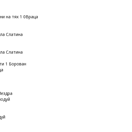
и на тях 1 0Враца
ла Слатина
ла Слатина
ти 1 Борован
ца
Мездра
лодуй
дуй