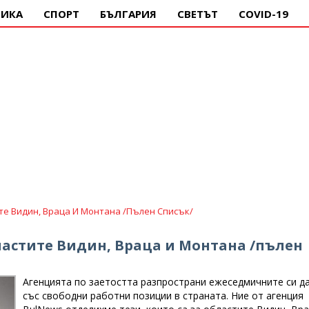
ИКА
СПОРТ
БЪЛГАРИЯ
СВЕТЪТ
COVID-19
те Видин, Враца И Монтана /пълен Списък/
ластите Видин, Враца и Монтана /пълен
Агенцията по заетостта разпространи ежеседмичните си д
със свободни работни позиции в страната. Ние от агенция