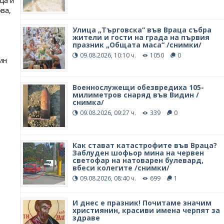
ца и
ва,
Улица „Търговска“ във Враца събра
жители и гости на града на първия
празник „Общата маса“ /снимки/
09.08.2026, 10:10 ч.
1050
0
ин
Военнослужещи обезвредиха 105-
милиметров снаряд във Видин /
снимка/
09.08.2026, 09:27 ч.
339
0
Как стават катастрофите във Враца?
Заблуден шофьор мина на червен
светофар на натоварен булевард,
вбеси колегите /снимки/
09.08.2026, 08:40 ч.
699
1
И днес е празник! Почитаме значим
християнин, красиви имена черпят за
здраве