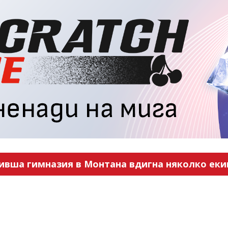
ивша гимназия в Монтана вдигна няколко еки