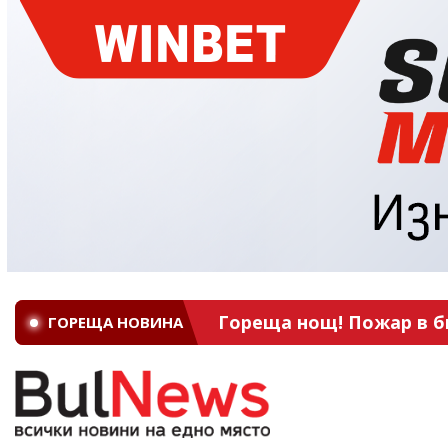
Гореща нощ! Пожар в б
ГОРЕЩА НОВИНА