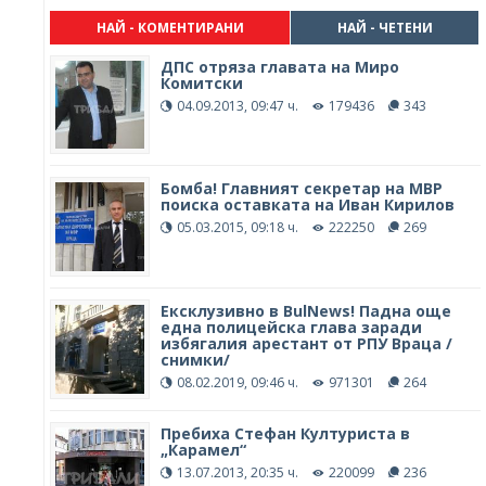
НАЙ - КОМЕНТИРАНИ
НАЙ - ЧЕТЕНИ
ДПС отряза главата на Миро
Комитски
04.09.2013, 09:47 ч.
179436
343
Бомба! Главният секретар на МВР
поиска оставката на Иван Кирилов
05.03.2015, 09:18 ч.
222250
269
Ексклузивно в BulNews! Падна още
една полицейска глава заради
избягалия арестант от РПУ Враца /
снимки/
08.02.2019, 09:46 ч.
971301
264
Пребиха Стефан Културиста в
„Карамел“
13.07.2013, 20:35 ч.
220099
236