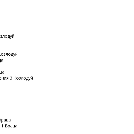
озлодуй
Козлодуй
ца
аца
ения 3 Козлодуй
Враца
 1 Враца