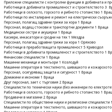
Приложни специалисти с контролни функции в добивната и п
Работници в добивната промишленост и строителството 3 В
Работници в селското, горското и рибното стопанство 1 Вра
Работници по инсталиране и ремонт на електрически съоръж
Персонал, полагащ здравни грижи за хора 1 Враца
Персонал, водещ стокови и транспортни документи 1 Враца
Медицински сестри и акушерки 1 Враца
Касиери, инкасатори и сродни на тях 1 Мездра
Персонал, полагащ здравни грижи за хора 1 Оряхово
Работници в преработващата промишленост 5 Криводол
Работници в добивната промишленост и строителството 1 В
Финансови специалисти 1 Враца
Машинни механици и монтьори 1 Козлодуй
Машинни оператори в текстилното, шивашкото и кожарското
Персонал, осигуряващ защита и сигурност 1 Враца
Домакини и икономи 1 Враца
Друг персонал, зает с търговия 2 Враца
Специалисти по технически науки (без инженери по електроте
Работници в селското, горското и рибното стопанство 1 Вра
Продавачи в магазини 2 Враца
Специалисти по обществени науки и религиозни специалисти 
Машинни оператори в текстилното, шивашкото и кожарското