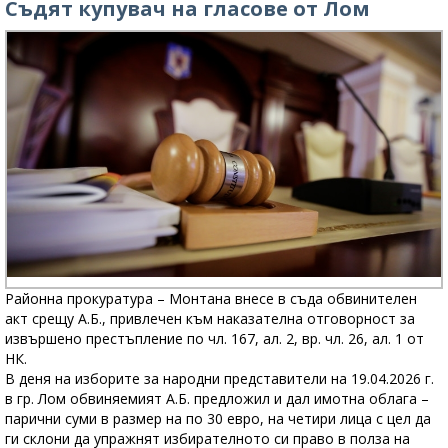
Съдят купувач на гласове от Лом
Районна прокуратура – Монтана внесе в съда обвинителен
акт срещу А.Б., привлечен към наказателна отговорност за
извършено престъпление по чл. 167, ал. 2, вр. чл. 26, ал. 1 от
НК.
В деня на изборите за народни представители на 19.04.2026 г.
в гр. Лом обвиняемият А.Б. предложил и дал имотна облага –
парични суми в размер на по 30 евро, на четири лица с цел да
ги склони да упражнят избирателното си право в полза на