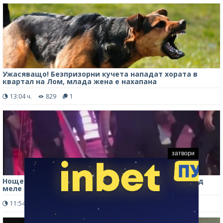
Ужасяващо! Безпризорни кучета нападат хората в
квартал на Лом, млада жена е нахапана
13:04 ч.
829
1
затвори
Нощен екшън: Ломчанин е със счупена челюст след
меле пред дискотека, МВР намери бияча
11:54 ч.
4322
0