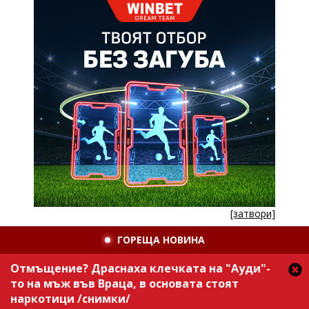
[затвори]
ГОРЕЩА НОВИНА
Отмъщение? Драснаха клечката на "Ауди"-
то на мъж във Враца, в основата стоят
наркотици /снимки/