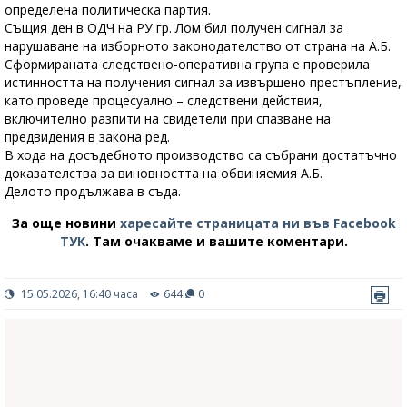
определена политическа партия.
Същия ден в ОДЧ на РУ гр. Лом бил получен сигнал за
нарушаване на изборното законодателство от страна на А.Б.
Сформираната следствено-оперативна група е проверила
истинността на получения сигнал за извършено престъпление,
като проведе процесуално – следствени действия,
включително разпити на свидетели при спазване на
предвидения в закона ред.
В хода на досъдебното производство са събрани достатъчно
доказателства за виновността на обвиняемия А.Б.
Делото продължава в съда.
За още новини
харесайте страницата ни във Facebook
ТУК
.
Там очакваме и вашите коментари.
15.05.2026, 16:40 часа
644
0