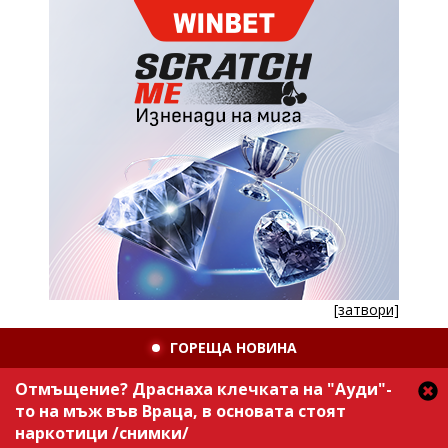
[затвори]
ГОРЕЩА НОВИНА
Отмъщение? Драснаха клечката на "Ауди"-
то на мъж във Враца, в основата стоят
наркотици /снимки/