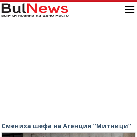
Смениха шефа на Агенция ''Митници''