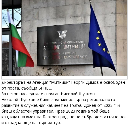
Директорът на Агенция “Митници” Георги Димов е освободен
от поста, съобщи БГНЕС.
За негов наследник е спряган Николай Шушков.
Николай Шушков е бивш зам.-министър на регионалното
развитие в служебния кабинет на Гълъб Донев от 2023 г. и
бивш областен управител. През 2023 година той беше
кандидат за кмет на Благоевград, но не събра достатъчно вот
и отпадна още на първия тур.