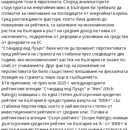
надхвърля този в еврозоната. Според анализаторите
структурата на енергийния микс в България би трябвало да
спомогне за смекчаване на последиците от енергийната криза.
Сред разглежданите фактори, които биха довели до
повишение на рейтинга, са засилване на икономическия
растеж на България и ръст на средния доход на глава от
населението, подкрепени от реформи и усвояване на средства
от фондовете на ЕС.
"Стандард енд Пуърс" биха могли да променят перспективата
пред рейтинга на страната на стабилна през следващите две
години, ако икономическият растеж на България се окаже по-
слаб от очакванията. Друг фактор за понижение на
перспективата би било съществено влошаване на фискалната
позиция на страната, пише още в съобщението.
БТА припомня, че през юли 2025 г. международните
рейтингови агенции "Стандард енд Пуърс" и "Фич" (Fitch
Ratings) повишиха с по една степен дългосрочния кредитен
рейтинг на България в чуждестранна валута на "BBB+" със
стабилна перспектива, което е най-високата степен от
инвестиционните рейтинги от средния клас. Тогава и
рейтинговата агенция "Скоуп рейтингс" (Scope Ratings) повиши
дългосрочния кредитен рейтинг на България на ’A-’ от ’BBB+’ в
местна и чуждестранна валута като с тази оценка страната за