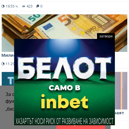
16:55 ч.
423
0
затвори
Милионерите в България намаляват
11:29 ч.
214
0
За осигуряване на правилното
функциониране на уебсайта ние използваме
„бисквитки“.
Повече информация
„Галъп интернешънъл болкан“: 15% от хората не знаят
каква е външната политика на България
Приемам
13:47 ч.
264
0