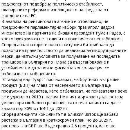
подкрепен от подобрена политическа стабилност,
планираните реформи и изплащането на средства от
фондовете на ЕС.
В анализа на рейтинговата агенция е отбелязано, че
предсрочните парламентарни избори през април дадоха
мнозинство на партията на бившия президент Румен Радев, с
което приключиха пет години на политическа нестабилност.
Според анализаторите новата ситуация би трябвало да
позволи на правителството да реализира антикорупционните
мерки, да изпълни условията за получаване на последните
траншове на България по Плана за възстановяване и
устойчивост и да започне фискална консолидация, се
отбелязва в съобщението.
"Стандард енд Пуърс" прогнозират, че брутният вътрешен
продукт (БВП) на глава от населението в България ще
продължи да нараства, като отбелязват, че показателят вече
се е удвоил от 2019 г. насам. Нетният държавен дълг остава
умерен при глобално сравнение, като очакванията са да се
запази под 30% от БВП до 2029 г.
Според агенцията конфликтът в Близкия изток ще забави
растежа в България в краткосрочен план, но до 2029 г.
растежът на БВП ще бъде средно 2,6 процента, като ще