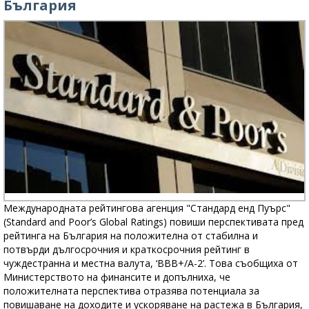
България
Международната рейтингова агенция "Стандард енд Пуърс"
(Standard and Poor’s Global Ratings) повиши перспективата пред
рейтинга на България на положителна от стабилна и
потвърди дългосрочния и краткосрочния рейтинг в
чуждестранна и местна валута, ‘BBB+/A-2’. Това съобщиха от
Министерството на финансите и допълниха, че
положителната перспектива отразява потенциала за
повишаване на доходите и ускоряване на растежа в България,