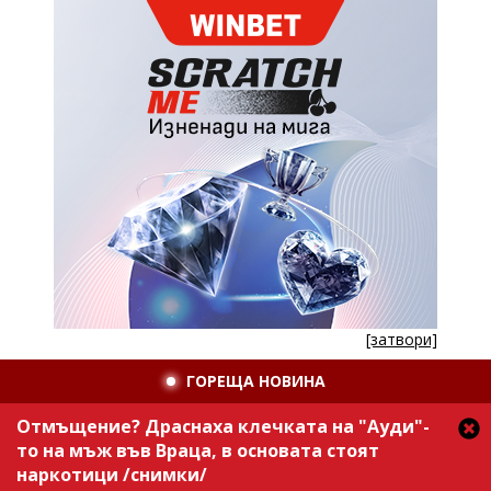
[затвори]
ГОРЕЩА НОВИНА
Отмъщение? Драснаха клечката на "Ауди"-
то на мъж във Враца, в основата стоят
наркотици /снимки/