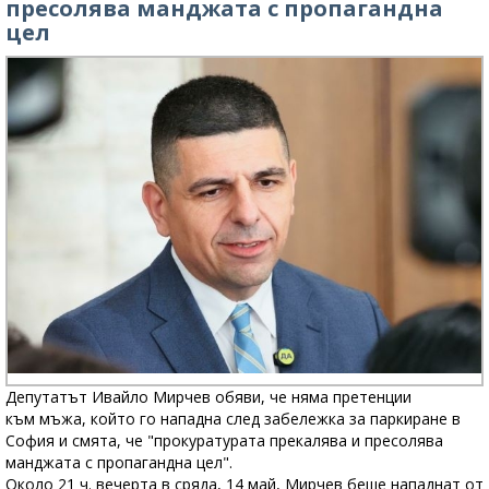
пресолява манджата с пропагандна
цел
Депутатът Ивайло Мирчев обяви, че няма претенции
към мъжа, който го нападна след забележка за паркиране в
София и смята, че "прокуратурата прекалява и пресолява
манджата с пропагандна цел".
Около 21 ч. вечерта в сряда, 14 май, Мирчев беше нападнат от