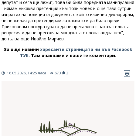
депутат и сега ще лежи”, това би била поредната манипулация
- нямам никакви претенции към този човек и още тази сутрин
изпратих на полицията документ, с който изрично декларирам,
че не желая да претендирам за каквито и да било вреди.
Призовавам прокуратурата да не прекалява с наказателната
репресия и да не пресолява манджата с пропагандна цел",
допълва още Ивайло Мирчев.
За още новини
харесайте страницата ни във Facebook
ТУК
.
Там очакваме и вашите коментари.
16.05.2026, 14:25 часа
673
2