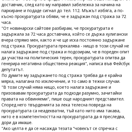
доставчик, след като му направил забележка за начина на
паркиране и подаде сигнал до тел. 112. Мъжът избяга, а по-
късно прокуратурата обяви, че е задържан под стража за 72
часа.
"От новинарски сайтове разбирам, че прокуратурата е
задържала за 72 часа доставчика, който се държа хулигански
вчера спрямо мен, както и че ще иска постоянно задържане
под стража. Прокуратурата прекалява - нищо в този случай не
налага задържане под стража и подозирам, че в пореден опит
да участва на политическия терен, прокуратурата опитва да
генерира негативна обществена реакция", написа във Фейсбук
депутатът.
По думите му задържането под стража трябва да е крайна
мярка, налагана по изключение, и то само в тежки случаи.
"В този случай няма нищо, което налага задържане и
призовавам прокуратурата да подходи разумно, зачитайки
правата на обвиняеми", пише още народният представител.
Според него твърденията за лека телесна повреда на
прокуратурата са неадекватни, тъй като нито има такава,
нито е в компетентността на прокуратурата да я преследва,
дори да имаше.
"Ако целта е да се насажда тезата “човекът се спречка с