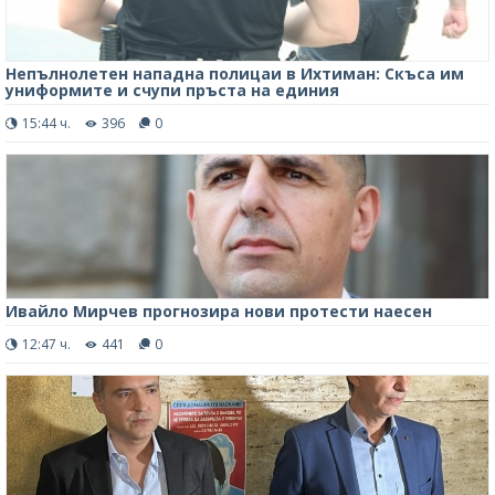
Непълнолетен нападна полицаи в Ихтиман: Скъса им
униформите и счупи пръста на единия
15:44 ч.
396
0
Ивайло Мирчев прогнозира нови протести наесен
12:47 ч.
441
0