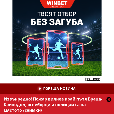
[затвори]
ГОРЕЩА НОВИНА
Извънредно! Пожар вилнее край пътя Враца-
Криводол, огнеборци и полицаи са на
мястото /снимки/