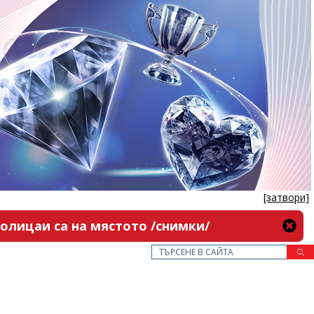
[затвори]
олицаи са на мястото /снимки/