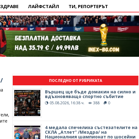
ЗДРАВЕ
ЛАЙФСТАЙЛ
ТИ, РЕПОРТЕРЪТ
/
ПОСЛЕДНО ОТ РУБРИКАТА
на
Вършец ще бъде домакин на силно и
вдъхновяващо спортно събитие
05.08.2026, 16:38 ч.
388
0
ели,
щите
4 медала спечелиха състезателите на
СКЛА „Атлет“ /Мездра/ на
Националния шампионат по шосейни