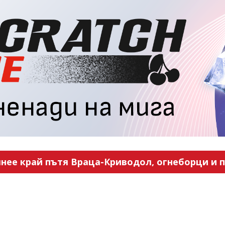
нее край пътя Враца-Криводол, огнеборци и п