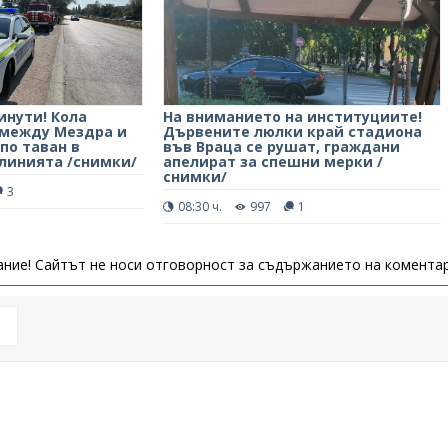
инути! Кола
На вниманието на институциите!
9 между Мездра и
Дървените люлки край стадиона
 по таван в
във Враца се рушат, граждани
 линията /снимки/
апелират за спешни мерки /
снимки/
3
08:30 ч.
997
1
ние! Сайтът не носи отговорност за съдържанието на коментар