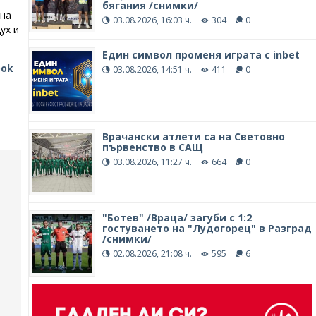
бягания /снимки/
ана
03.08.2026, 16:03 ч.
304
0
ух и
Един символ променя играта с inbet
ook
03.08.2026, 14:51 ч.
411
0
Врачански атлети са на Световно
първенство в САЩ
03.08.2026, 11:27 ч.
664
0
"Ботев" /Враца/ загуби с 1:2
гостуването на "Лудогорец" в Разград
/снимки/
02.08.2026, 21:08 ч.
595
6