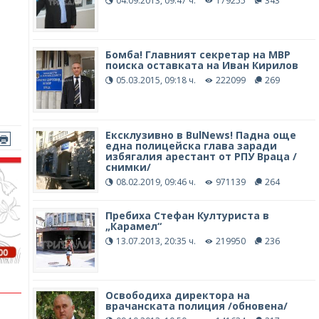
04.09.2013, 09:47 ч.
179255
343
Бомба! Главният секретар на МВР
поиска оставката на Иван Кирилов
05.03.2015, 09:18 ч.
222099
269
Ексклузивно в BulNews! Падна още
една полицейска глава заради
избягалия арестант от РПУ Враца /
снимки/
08.02.2019, 09:46 ч.
971139
264
Пребиха Стефан Културиста в
„Карамел“
13.07.2013, 20:35 ч.
219950
236
Освободиха директора на
врачанската полиция /обновена/