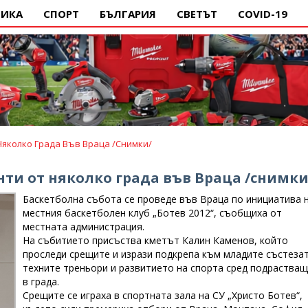
ИКА
СПОРТ
БЪЛГАРИЯ
СВЕТЪТ
COVID-19
яколко Града Във Враца /снимки/
ти от няколко града във Враца /снимки
Баскетболна събота се проведе във Враца по инициатива 
местния баскетболен клуб „Ботев 2012“, съобщиха от
местната администрация.
На събитието присъства кметът Калин Каменов, който
проследи срещите и изрази подкрепа към младите състезат
техните треньори и развитието на спорта сред подраства
в града.
Срещите се играха в спортната зала на СУ „Христо Ботев“,