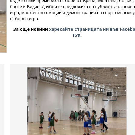
където сили премериха отбори от Враца, Монтана, София,
Своге и Видин. Двубоите предложиха на публиката оспорв
игра, множество емоции и демонстрация на спортсменски д
отборна игра.
За още новини
харесайте страницата ни във Faceb
ТУК
.