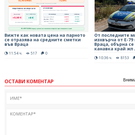
Вижте как новата цена на парното
От последните м
се отразява на средните сметки
изхвърча от Е-7
във Враца
Враца, обърна се
канавка край жп
11:54 ч.
517
0
10:36 ч.
8153
Внима
ОСТАВИ КОМЕНТАР