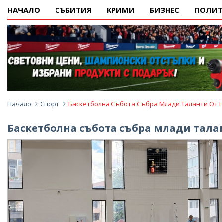
НАЧАЛО
СЪБИТИЯ
КРИМИ
БИЗНЕС
ПОЛИТ
Начало
Спорт
Баскетболна Събота Събра Млади Таланти От Н
Баскетболна събота събра млади талан