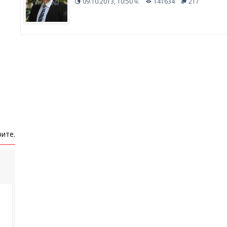
09.10.2013, 10:50 ч.
141634
217
ите.