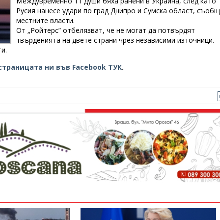
Междувременно 11 души бяха ранени в Украйна, след като
Русия нанесе удари по град Днипро и Сумска област, съоб
местните власти.
От „Ройтерс” отбелязват, че не могат да потвърдят
твърденията на двете страни чрез независими източници.
и.
страницата ни във Facebook ТУК
.