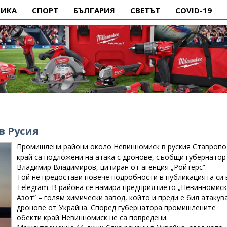
ИКА
СПОРТ
БЪЛГАРИЯ
СВЕТЪТ
COVID-19
в Русия
Промишлени райони около Невинномиск в руския Ставропо
край са подложени на атака с дронове, съобщи губернато
Владимир Владимиров, цитиран от агенция „Ройтерс”.
Той не предостави повече подробности в публикацията си 
Telegram. В района се намира предприятието „Невинномис
Азот” – голям химически завод, който и преди е бил атакув
дронове от Украйна. Според губернатора промишлените
обекти край Невинномиск не са повредени.