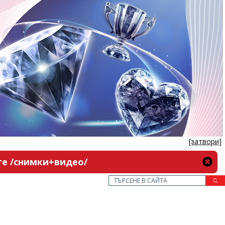
[затвори]
Опасна каскада! Кола излетя от пътя Враца-Оряхово, спря се в храстите /снимки+видео/