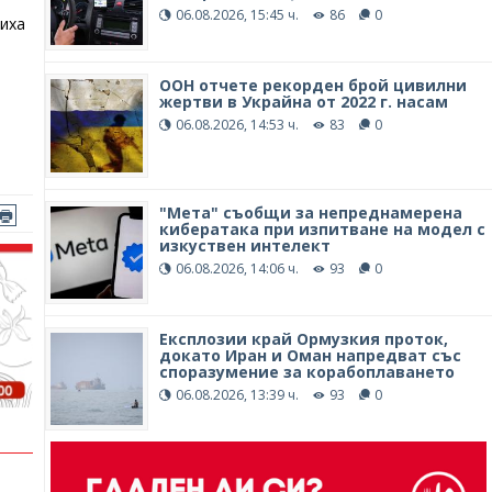
06.08.2026, 15:45 ч.
86
0
щиха
ООН отчете рекорден брой цивилни
жертви в Украйна от 2022 г. насам
06.08.2026, 14:53 ч.
83
0
"Мета" съобщи за непреднамерена
кибератака при изпитване на модел с
изкуствен интелект
06.08.2026, 14:06 ч.
93
0
Експлозии край Ормузкия проток,
докато Иран и Оман напредват със
споразумение за корабоплаването
06.08.2026, 13:39 ч.
93
0