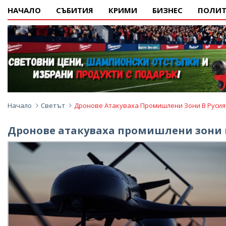
НАЧАЛО
СЪБИТИЯ
КРИМИ
БИЗНЕС
ПОЛИТ
Начало
Светът
Дронове Атакуваха Промишлени Зони В Русия
Дронове атакуваха промишлени зони 