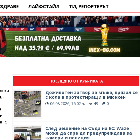
ЗДРАВЕ
ЛАЙФСТАЙЛ
ТИ, РЕПОРТЕРЪТ
ПОСЛЕДНО ОТ РУБРИКАТА
лски
Доживотен затвор за мъжа, врязал се
рът
с кола в протестиращи в Мюнхен
06.08.2026, 16:02 ч.
49
0
в
ки
ан с
След решение на Съда на ЕС: Waze
може да спре да предупреждава за
камери и полиция