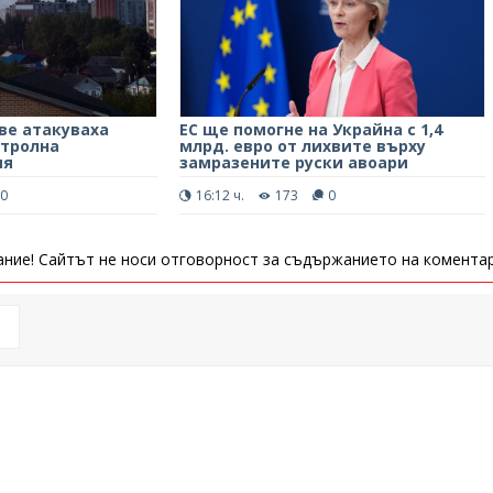
ве атакуваха
ЕС ще помогне на Украйна с 1,4
етролна
млрд. евро от лихвите върху
ия
замразените руски авоари
0
16:12 ч.
173
0
ние! Сайтът не носи отговорност за съдържанието на коментар