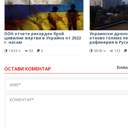
ООН отчете рекорден брой
Украински дроно
цивилни жертви в Украйна от 2022
отново голяма п
г. насам
рафинерия в Рус
14:53 ч.
83
0
09:45 ч.
133
Внима
ОСТАВИ КОМЕНТАР