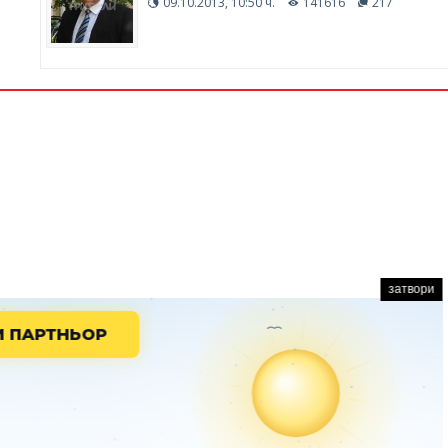
09.10.2013, 10:50 ч.
141616
217
затвори