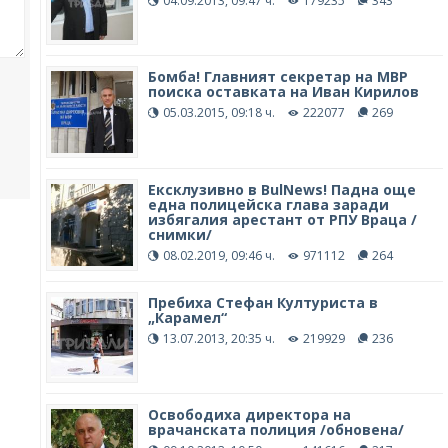
04.09.2013, 09:47 ч.
179235
343
Бомба! Главният секретар на МВР
поиска оставката на Иван Кирилов
05.03.2015, 09:18 ч.
222077
269
Ексклузивно в BulNews! Падна още
една полицейска глава заради
избягалия арестант от РПУ Враца /
снимки/
08.02.2019, 09:46 ч.
971112
264
Пребиха Стефан Културиста в
„Карамел“
13.07.2013, 20:35 ч.
219929
236
Освободиха директора на
врачанската полиция /обновена/