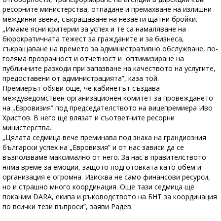
ресорните министерства, отпадане и премахване на излишни
междинни звена, съкращаване на незаети щатни бройки.
„Имаме ясни критерии за успех и те са намаляване на
бюрократичната тежест за гражданите и за бизнеса,
съкращаване на времето за административно обслужване, по-
голяма прозрачност и отчетност и оптимизиране на
публичните разходи при запазване на качеството на услугите,
предоставени от администрацията”, каза той.
Премиерът обяви още, че кабинетът създава
междуведомствен организационен комитет за провеждането
на „Евровизия” под председателството на вицепремиера Иво
Христов. В него ще влязат и съответните ресорни
министерства.
„Цялата седмица вече преминава под знака на грандиозния
български успех на „Евровизия” и от нас зависи да се
възползваме максимално от него. За нас в правителството
няма време за емоции, защото подготовката като обем и
организация е огромна. Изисква не само финансови ресурси,
но и страшно много координация. Още тази седмица ще
поканим DARA, екипа и ръководството на БНТ за координация
по всички тези въпроси”, заяви Радев.