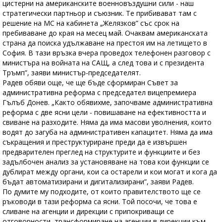
цистерни на американските военновъздушни сили - наш
стратегически партньор и съюзник. Те прибивават там с
решение на МС на кабинета „Желязков” със срок на
пребиваване до края на месец май. Очаквам американската
страна да поиска удължаване на престоя им на летището в
София. В тази връзка вчера проведох телефонен разговор с
министъра на войната на САЩ, а след това и с президента
Тръмп”, заяви министър-председателят.
Радев обяви още, че ще бъде сформиран Съвет за
административна реформа с председател вицепремиера
Гълъб Донев. „Както обявихме, започваме административна
реформа с две ясни цели - повишаване на ефективността и
свиване на разходите. Няма да има масови уволнения, които
водят до загуба на административен капацитет. Няма да има
съкращения и преструктуриране преди да е извършен
предварителен преглед на структурите и функциите и без
задълбочен анализ за установяване на това кои функции се
дублират между органи, кои са остарели и кои могат и кога да
бъдат автоматизирани и дигитализирани”, заяви Радев.
По думите му подходите, от които правителството ще се
ръководи в тази реформа са ясни. Той посочи, че това е
сливане на агенции и дирекции с припокриващи се
отговорности, трансформиране на агенции в дирекции към