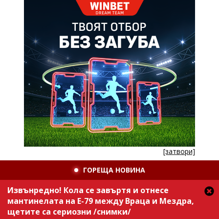
[затвори]
ГОРЕЩА НОВИНА
Извънредно! Кола се завъртя и отнесе
мантинелата на Е-79 между Враца и Мездра,
щетите са сериозни /снимки/