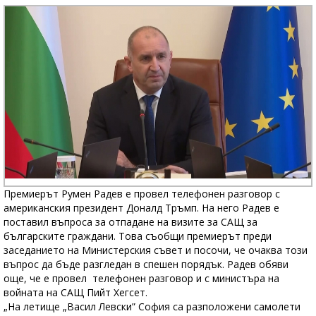
Премиерът Румен Радев е провел телефонен разговор с
американския президент Доналд Тръмп. На него Радев е
поставил въпроса за отпадане на визите за САЩ за
българските граждани. Това съобщи премиерът преди
заседанието на Министерския съвет и посочи, че очаква този
въпрос да бъде разгледан в спешен порядък. Радев обяви
още, че е провел телефонен разговор и с министъра на
войната на САЩ Пийт Хегсет.
„На летище „Васил Левски” София са разположени самолети