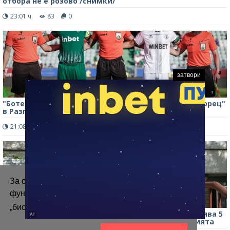
отбора не е розово /снимки/
23:01 ч.
83
0
затвори
"Ботев" /Враца/ загуби с 1:2 гостуването на "Лудогорец"
в Разград /снимки/
21:08 ч.
667
6
За осигуряване на правилното
функциониране на уебсайта ние използваме
„бисквитки“.
Повече информация
Търсите работа? МБАЛ „Христо Ботев“-Враца обявява 5
свободни позиции за санитари, вижте изискванията