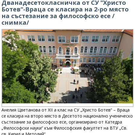
Дванадесетокласничка от СУ "Христо
Ботев"-Враца се класира на 2-ро място
на състезание за философско есе /
снимка/
Анелия Цветанова от XII а клас на СУ „Христо Ботев“ – Враца
се класира на второ място в Десетото национално ученическо
състезание за философско есе, организирано от Катедра
„Философски науки“ към Философския факултет на ВТУ „Св.
св. Кирил и Методий“.