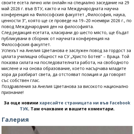
своите есета лично или онлайн на специално заседание на 29
май 2026 г. във ВТУ, както и на Международната научна
конференция на Философския факултет „Философия, наука,
ценности 3“, която ще се проведе на 19–20 ноември 2026 г., по
повод Международния ден на философията.
След редакция есетата, класирани до шесто място, ще бъдат
публикувани в сборник от научната конференция на
Философския факултет.
Успехът на Анелия Цветанова е заслужен повод за гордост за
цялата училищна общност на СУ „Христо Ботев“ – Враца. Той
показва силата на последователната работа, на свободното
мислене и на онова образование, което насърчава младите
хора да разбират света, да отстояват позиция и да говорят
със собствен глас.
Поздравления за Анелия Цветанова за високото национално
признание!
За още новини
харесайте страницата ни във Facebook
ТУК
.
Там очакваме и вашите коментари.
Галерия