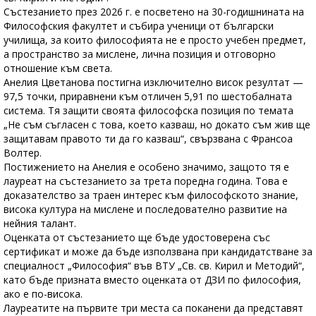
Състезанието през 2026 г. е посветено на 30-годишнината на
Философския факултет и събира ученици от български
училища, за които философията не е просто учебен предмет,
а пространство за мислене, лична позиция и отговорно
отношение към света.
Анелия Цветанова постигна изключително висок резултат —
97,5 точки, приравнени към отличен 5,91 по шестобалната
система. Тя защити своята философска позиция по темата
„Не съм съгласен с това, което казваш, но докато съм жив ще
защитавам правото ти да го казваш“, свързвана с Франсоа
Волтер.
Постижението на Анелия е особено значимо, защото тя е
лауреат на състезанието за трета поредна година. Това е
доказателство за траен интерес към философското знание,
висока култура на мислене и последователно развитие на
нейния талант.
Оценката от състезанието ще бъде удостоверена със
сертификат и може да бъде използвана при кандидатстване за
специалност „Философия“ във ВТУ „Св. св. Кирил и Методий“,
като бъде призната вместо оценката от ДЗИ по философия,
ако е по-висока.
Лауреатите на първите три места са поканени да представят