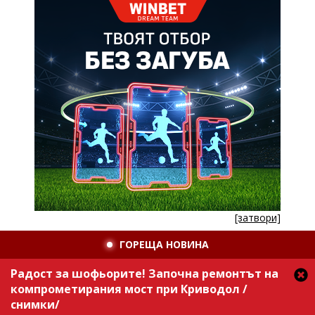
[затвори]
ГОРЕЩА НОВИНА
Радост за шофьорите! Започна ремонтът на
компрометирания мост при Криводол /
снимки/