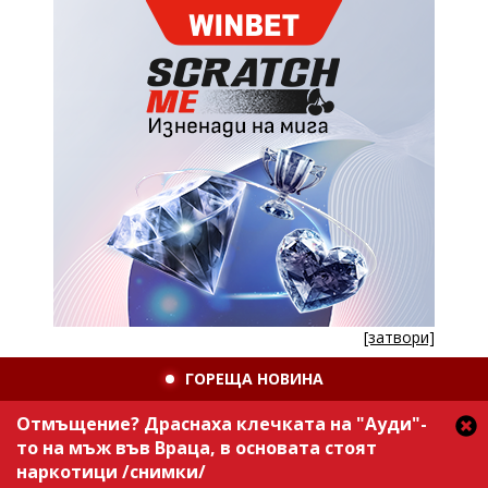
[затвори]
ГОРЕЩА НОВИНА
Отмъщение? Драснаха клечката на "Ауди"-
то на мъж във Враца, в основата стоят
наркотици /снимки/