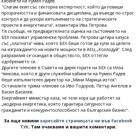
кабинети на Румен Радев.
"Слагам екип със секторна експертност, който да повиши
прозрачността и финансовата дисциплина, да въведе по-строг
контрол и да ускори изпълнението на стратегическите
проекти в енергетиката“, коментира Ива Петрова.
Тя съобщи, че предварителната оценка на състоянието на
БЕХ показват управленски проблеми. Петрова цитира казуса
със „златната“ нива, която БЕХ беше готов да купи за целите
на изграждането на новите мощности в АЕЦ „Козлодуй“. След
разразилия се скандал в обществото, БЕХ оттегли
одобрението си.
Другите членове в Съвета на директорите на БЕХ са Илза
Чинкова, която в други служебни кабинети на Румен Радев
беше изпълнителен директор на „Мини Марица-изток“.
Останалите трима членове са Иво Тодоров, Петър Ангелов и
Васил Василев.
Енергийният министър каза, че тези хора ще работят за
„модерна енергетика, която гарантира сигурност на
гражданите и конкурентоспособност на българския бизнес“.
За още новини
харесайте страницата ни във Facebook
ТУК
.
Там очакваме и вашите коментари.