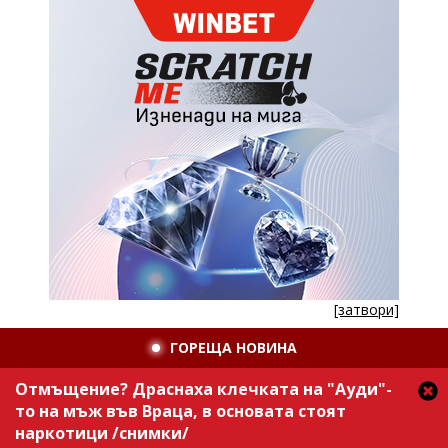
[затвори]
ГОРЕЩА НОВИНА
Отмъщение? Драснаха клечката на "Ауди"-
то на мъж във Враца, в основата стоят
наркотици /снимки/