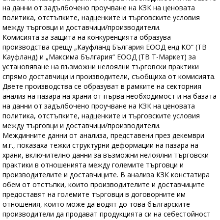
на данни от задълбочено проучване на КЗК на ценовата
политика, отстъпките, надценките и търговските условия
между търговци и доставчици/производители.
Комисията за защита на конкуренцията образува
производства срещу „Кауфланд България ЕООД енд КО“ (ТВ
Кауфланд) и „Максима България“ ЕООД (ТВ Т-Маркет) за
установяване на възможни нелоялни търговски практики
спрямо доставчици и производители, съобщиха от комисията.
Двете производства се образуват в рамките на секторния
анализ на пазара на храни от първа необходимост и на базата
на данни от задълбочено проучване на КЗК на ценовата
политика, отстъпките, надценките и търговските условия
между търговци и доставчици/производители.
Междинните данни от анализа, представени през декември
м.г., показаха тежки структурни деформации на пазара на
храни, включително данни за възможни нелоялни търговски
практики в отношенията между големите търговци и
производителите и доставчиците. В анализа КЗК констатира
обем от отстъпки, които производителите и доставчиците
предоставят на големите търговци в договорните им
отношения, които може да водят до това българските
производители да продават продукцията си на себестойност