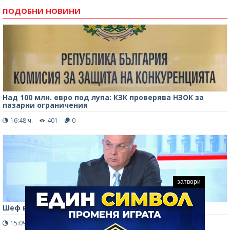
ПОДОБНИ НОВИНИ
Над 100 млн. евро под лупа: КЗК проверява НЗОК за
пазарни ограничения
16:48 ч.
401
0
затвори
Шеф в КЗК: Спипани са четири картела
15:09 ч.
374
0