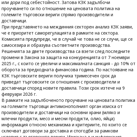
или дори под себестойност. Затова КЗК задълбочи
проучването си по отношение на ценовата политика на
големите търговски вериги спрямо производители и
доставчици.
При представянето на междинния секторен анализ КЗК заяви,
че е приоритет саморегулацията в рамките на сектора.
Комисията предупреди, че в случай че това не се случи, ще се
самосезира и образува съответните производства.
Решенията за двете производства са взети след последните
промени в Закона за защита на конкуренцията от 7 ноември
2025 г., с които се увеличи и максималната санкция - до 10% от
оборота за предходната финансова година. По настояване на
КЗК търговските вериги получиха тримесечен срок да
приведат търговските си отношения с производители и
доставчици според новите правила. Този срок изтече на 9
февруари 2026 г.
В рамките на задълбоченото проучване на ценовата политика
на големите търговци антимонополният орган изиска от
производители и доставчици на основни храни (мляко и
млечни продукти, месо и месни продукти, олио, яйца)
информация относно механизма и критериите, по които се
сключват договори за доставка и спогодби за рамкови
условия с търговските вериги. Изискана е и информация