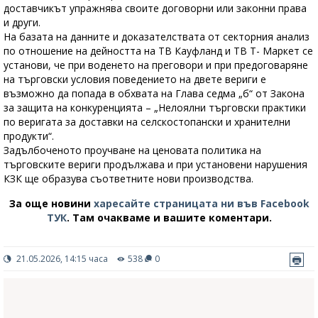
доставчикът упражнява своите договорни или законни права
и други.
На базата на данните и доказателствата от секторния анализ
по отношение на дейността на ТВ Кауфланд и ТВ Т- Маркет се
установи, че при воденето на преговори и при предоговаряне
на търговски условия поведението на двете вериги е
възможно да попада в обхвата на Глава седма „б“ от Закона
за защита на конкуренцията – „Нелоялни търговски практики
по веригата за доставки на селскостопански и хранителни
продукти“.
Задълбоченото проучване на ценовата политика на
търговските вериги продължава и при установени нарушения
КЗК ще образува съответните нови производства.
За още новини
харесайте страницата ни във Facebook
ТУК
.
Там очакваме и вашите коментари.
21.05.2026, 14:15 часа
538
0