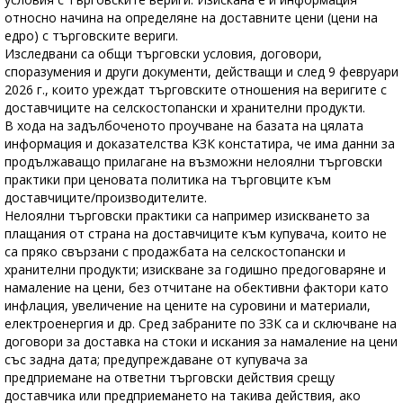
относно начина на определяне на доставните цени (цени на
едро) с търговските вериги.
Изследвани са общи търговски условия, договори,
споразумения и други документи, действащи и след 9 февруари
2026 г., които уреждат търговските отношения на веригите с
доставчиците на селскостопански и хранителни продукти.
В хода на задълбоченото проучване на базата на цялата
информация и доказателства КЗК констатира, че има данни за
продължаващо прилагане на възможни нелоялни търговски
практики при ценовата политика на търговците към
доставчиците/производителите.
Нелоялни търговски практики са например изискването за
плащания от страна на доставчиците към купувача, които не
са пряко свързани с продажбата на селскостопански и
хранителни продукти; изискване за годишно предоговаряне и
намаление на цени, без отчитане на обективни фактори като
инфлация, увеличение на цените на суровини и материали,
електроенергия и др. Сред забраните по ЗЗК са и сключване на
договори за доставка на стоки и искания за намаление на цени
със задна дата; предупреждаване от купувача за
предприемане на ответни търговски действия срещу
доставчика или предприемането на такива действия, ако