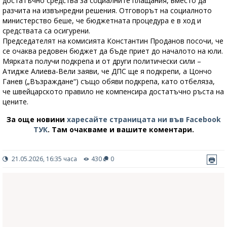
достатъчно средства за социалните плащания, вместо да
разчита на извънредни решения. Отговорът на социалното
министерство беше, че бюджетната процедура е в ход и
средствата са осигурени.
Председателят на комисията Константин Проданов посочи, че
се очаква редовен бюджет да бъде приет до началото на юли.
Мярката получи подкрепа и от други политически сили –
Атидже Алиева-Вели заяви, че ДПС ще я подкрепи, а Цончо
Ганев („Възраждане“) също обяви подкрепа, като отбеляза,
че швейцарското правило не компенсира достатъчно ръста на
цените.
За още новини
харесайте страницата ни във Facebook
ТУК
.
Там очакваме и вашите коментари.
21.05.2026, 16:35 часа
430
0