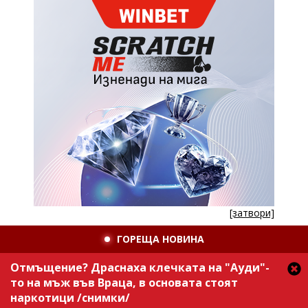
[затвори]
ГОРЕЩА НОВИНА
Отмъщение? Драснаха клечката на "Ауди"-
то на мъж във Враца, в основата стоят
наркотици /снимки/