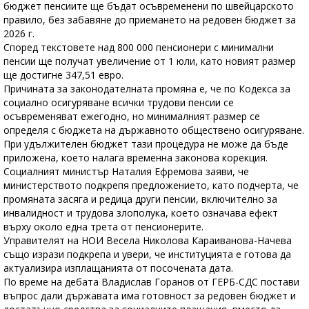
бюджет пенсиите ще бъдат осъвременени по швейцарското
правило, без забавяне до приемането на редовен бюджет за
2026 г.
Според текстовете над 800 000 пенсионери с минимални
пенсии ще получат увеличение от 1 юли, като новият размер
ще достигне 347,51 евро.
Причината за законодателната промяна е, че по Кодекса за
социално осигуряване всички трудови пенсии се
осъвременяват ежегодно, но минималният размер се
определя с бюджета на държавното обществено осигуряване.
При удължителен бюджет тази процедура не може да бъде
приложена, което налага временна законова корекция.
Социалният министър Наталия Ефремова заяви, че
министерството подкрепя предложението, като подчерта, че
промяната засяга и редица други пенсии, включително за
инвалидност и трудова злополука, което означава ефект
върху около една трета от пенсионерите.
Управителят на НОИ Весела Николова Караиванова-Начева
също изрази подкрепа и увери, че институцията е готова да
актуализира изплащанията от посочената дата.
По време на дебата Владислав Горанов от ГЕРБ-СДС постави
въпрос дали държавата има готовност за редовен бюджет и