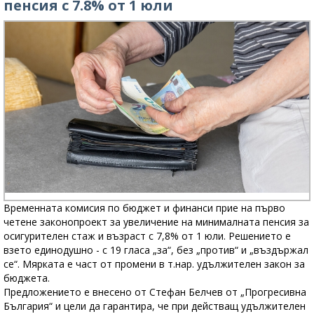
пенсия с 7.8% от 1 юли
Временната комисия по бюджет и финанси прие на първо
четене законопроект за увеличение на минималната пенсия за
осигурителен стаж и възраст с 7,8% от 1 юли. Решението е
взето единодушно - с 19 гласа „за“, без „против“ и „въздържал
се“. Мярката е част от промени в т.нар. удължителен закон за
бюджета.
Предложението е внесено от Стефан Белчев от „Прогресивна
България“ и цели да гарантира, че при действащ удължителен