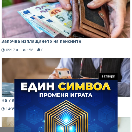
Започва изплащането на пенсиите
09:17 ч.
158
0
затвори
На 7 август започва изплащането на пенсиите
14:35 ч.
204
0