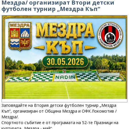
Мездра/ организират Втори детски
футболен турнир „Мездра Къп“
Заповядайте на Втория детски футболен турнир „Мездра
Къп“, организиран от Община Мездра и ОФК Локомотив /
Мездра/.
Спортното събитие е от програмата на 52-те Празници на
културата „Мездра - май“.