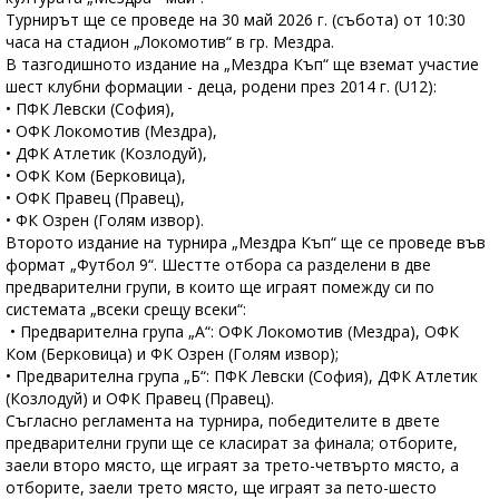
Турнирът ще се проведе на 30 май 2026 г. (събота) от 10:30
часа на стадион „Локомотив“ в гр. Мездра.
В тазгодишното издание на „Мездра Къп“ ще вземат участие
шест клубни формации - деца, родени през 2014 г. (U12):
• ПФК Левски (София),
• ОФК Локомотив (Мездра),
• ДФК Атлетик (Козлодуй),
• ОФК Ком (Берковица),
• ОФК Правец (Правец),
• ФК Озрен (Голям извор).
Второто издание на турнира „Мездра Къп“ ще се проведе във
формат „Футбол 9“. Шестте отбора са разделени в две
предварителни групи, в които ще играят помежду си по
системата „всеки срещу всеки“:
• Предварителна група „А“: ОФК Локомотив (Мездра), ОФК
Ком (Берковица) и ФК Озрен (Голям извор);
• Предварителна група „Б“: ПФК Левски (София), ДФК Атлетик
(Козлодуй) и ОФК Правец (Правец).
Съгласно регламента на турнира, победителите в двете
предварителни групи ще се класират за финала; отборите,
заели второ място, ще играят за трето-четвърто място, а
отборите, заели трето място, ще играят за пето-шесто