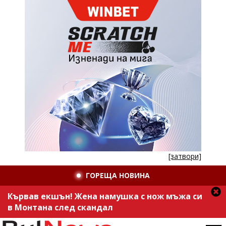
[затвори]
ГОРЕЩА НОВИНА
Кървав екшън! Жена намушка с нож мъжа си
в Монтана след скандал