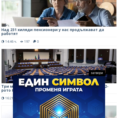
Над 231 хиляди пенсионери у нас продължават да
работят
14:46 ч.
197
0
затвори
Три месеца работа в числа: Вижте какво свърши 52-
рото Народно събрание
16:21 ч.
308
0