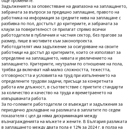
още промените.
Задълженията за оповестяване на диапазона на заплащането,
забраната за въпроси за предишно заплащане, правото на
работника на информация за средните нива на заплащане с
разбивка по пол, достъпът до критериите, и забраната за
клаузи за поверителност се прилагат спрямо всички
работодатели в публичния и частния сектор, без прагове за
размер, пише в мотивите към законопроекта.
Работодателят има задължение за осигуряване на своите
работници на достъп до критериите, които се използват за
определяне на заплащането, нивата и увеличението на
заплащането. Критериите, неутрални по отношение на пола,
трябва да включват най-малко сложността, тежестта,
отговорността и условията на труд при изпълнението на
определените трудови задачи, присъщи за конкретната
работа или длъжност, в съответствие с приетите стандарти
за количество и качество на труда и времетраенето на
извършваната работа.
За по-големите работодатели се въвеждат и задължения за
периодично докладване на разликата в заплатите по седем
показателя с цел да няма дискриминация между
възнагражденията на мъжете и жените. В България разликата
в заплащането между двата пола е 12% за 2024 г. в полза на