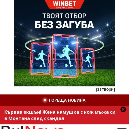
[затвори]
ГОРЕЩА НОВИНА
Кървав екшън! Жена намушка с нож мъжа си
в Монтана след скандал