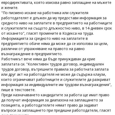
евродирективата, която изисква равно заплащане на мъжете
и жените.
"По писмено искане на работника или служителя
работодателят е длъжен да му предостави информация за
средното ниво на заплатите в предприятието на работниците
и служителите на същото длъжностно ниво, в 14-дневен срок
от искането", гласят промените в Кодекса на труда.
Информацията за средното ниво на заплатите в
предприятието обаче няма да може да се използва за цели,
различни от упражняване на правото на равно
възнаграждение в предприятието.
Работникът вече няма да бъде принуждаван да крие
заплатата си. "Колективен трудов договор, индивидуален
трудов договор, вътрешните правила за работната заплата
или друг акт на работодателя не може да съдържа клаузи,
които ограничават работниците и служителите да разкриват
информация за индивидуалните им трудови възнаграждения",
пише в текстовете.
Преди назначаването кандидатите за работа ще имат право
да получат информация за диапазона на заплащането за
позицията, а работодателите нямат право да задават
въпроси за заплащането при предишни работодатели, гласят