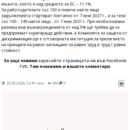
мъжете, което е над средното за ЕС – 11.1%.
За работодателите със 150 и повече наети лица
задълженията стартират поетапно от 7 юни 2027 г., а за тези
със 100 - 149 наети лица - от 7 юни 2031 г. При необоснована
разлика във възнагражденията от над 5% ще трябва да се
предприемат коригиращи действия, а Комисията за защита от
дискриминация ще е отговорната институция за прилагането
на принципа на равно заплащане за равен труд и труд с равна
стойност.
За още новини
харесайте страницата ни във Facebook
ТУК
.
Там очакваме и вашите коментари.
22.05.2026, 13:47 часа
430
0