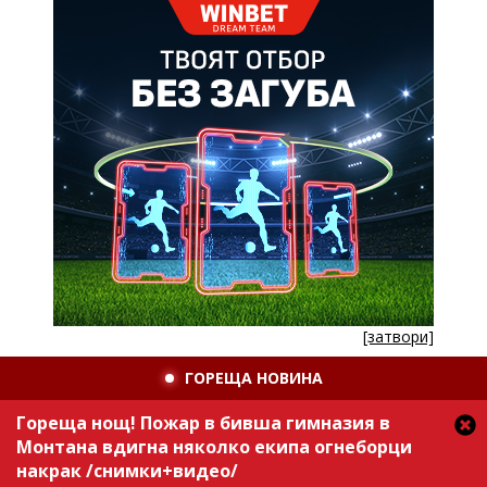
[затвори]
ГОРЕЩА НОВИНА
Гореща нощ! Пожар в бивша гимназия в
Монтана вдигна няколко екипа огнеборци
накрак /снимки+видео/