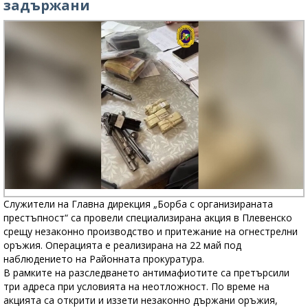
задържани
Служители на Главна дирекция „Борба с организираната
престъпност“ са провели специализирана акция в Плевенско
срещу незаконно производство и притежание на огнестрелни
оръжия. Операцията е реализирана на 22 май под
наблюдението на Районната прокуратура.
В рамките на разследването антимафиотите са претърсили
три адреса при условията на неотложност. По време на
акцията са открити и иззети незаконно държани оръжия,