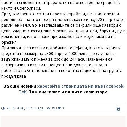
части за сглобяване и преработка на огнестрелни средства,
както и боеприпаси.
Сред намереното са три нарезни карабини, пет пистолета и
револвера - част от тях разглобени, както и над 70 патрона от
различен калибър. Разследващите са открили още затвори с
цеви, ударно-спускателни механизми, пълнители, барут и други
компоненти, използвани при изработка и модификация на
оръжия.
При акцията са иззети и мобилни телефони, както и парични
средства в размер на 7300 евро и 4000 лева. По случая са
задържани мъж и жена за срок до 24 часа. Назначени са
експертизи на иззетите веществени доказателства, а
работата по установяване на цялостната дейност на групата
продължава.
За още новини
харесайте страницата ни във Facebook
ТУК
.
Там очакваме и вашите коментари.
26.05.2026, 12:45 часа
393
0