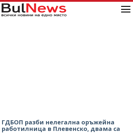
ГДБОП разби нелегална оръжейна
работилница в Плевенско, двама са