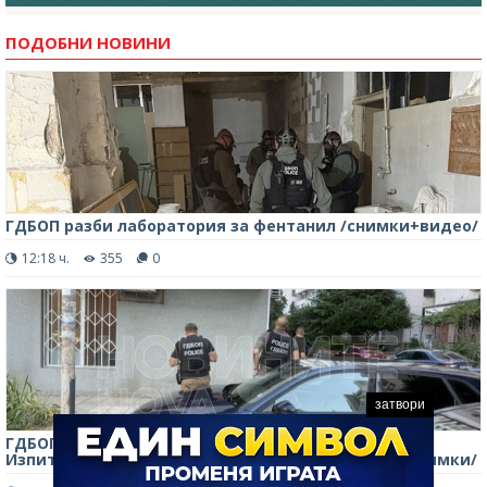
ПОДОБНИ НОВИНИ
ГДБОП разби лаборатория за фентанил /снимки+видео/
12:18 ч.
355
0
затвори
ГДБОП с нова акция във ВиК-Бургас, проверяват
Изпитвателната лаборатория на дружеството /снимки/