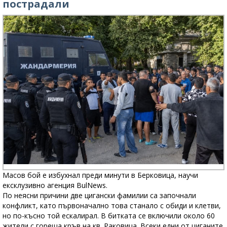
пострадали
Масов бой е избухнал преди минути в Берковица, научи
ексклузивно агенция BulNews.
По неясни причини две цигански фамилии са започнали
конфликт, като първоначално това станало с обиди и клетви,
но по-късно той ескалирал. В битката се включили около 60
жители с гореща кръв на кв. Раковица. Всеки едни от циганите