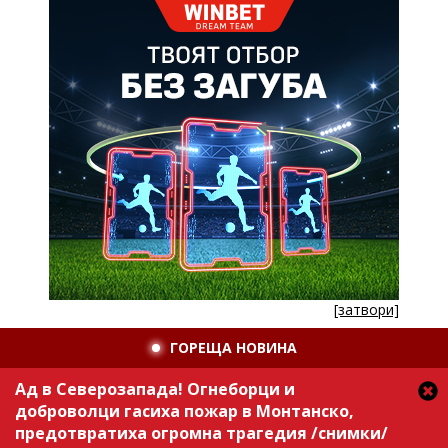
[затвори]
ГОРЕЩА НОВИНА
Ад в Северозапада! Огнеборци и
доброволци гасиха пожар в Монтанско,
предотвратиха огромна трагедия /снимки/