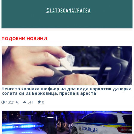
ПОДОБНИ НОВИНИ
Ченгета хванаха шофьор на два вида наркотик да юрка
колата си из Берковица, преспа в ареста
13:21 ч.
811
0