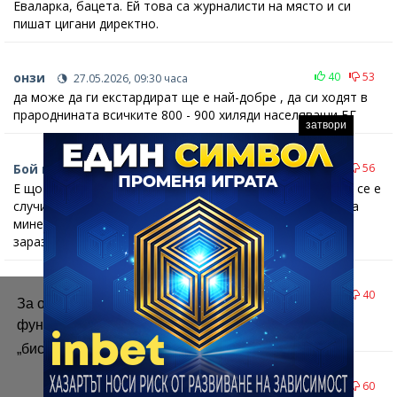
Еваларка, бацета. Ей това са журналисти на място и си
пишат цигани директно.
онзи
40
53
27.05.2026, 09:30 часа
да може да ги екстардират ще е най-добре , да си ходят в
прароднината всичките 800 - 900 хиляди населяващи БГ
затвори
Бой на джагалите
48
56
27.05.2026, 07:37 часа
Е що полицията трябва да съсипва хубавият бой? Това се е
случило по желание на двете фамилии. После трябва да
мине катафалката да обере мършата , за да не тръгне
зараза ...
БАЦЕ
54
40
26.05.2026, 22:12 часа
За осигуряване на правилното
Оставете мангалите да се изтрепат. И без това станаа
функциониране на уебсайта ние използваме
много. Един-двама да дадат фира пак е нещо.
„бисквитки“.
Повече информация
язе
61
60
26.05.2026, 19:29 часа
Приемам