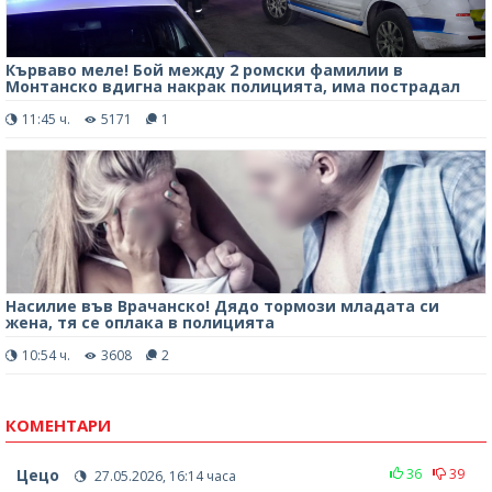
Кърваво меле! Бой между 2 ромски фамилии в
Монтанско вдигна накрак полицията, има пострадал
11:45 ч.
5171
1
Насилие във Врачанско! Дядо тормози младата си
жена, тя се оплака в полицията
10:54 ч.
3608
2
КОМЕНТАРИ
Цецо
36
39
27.05.2026, 16:14 часа