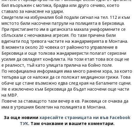
бил въоръжен с мотика, брадва или друго сечиво, което
ставало за нанасяне на удари.
Свидетели на избухналия бой подали сигнал на тел. 112 и към
мястото били насочени патрули на полицията в Берковица.
При пристигането им в циганската махала униформените се
сблъскали с неочаквана агресия. По тази причина били
вдигнати под тревога частите на жандармерията в Монтана.
В момента около 20 човека от районното управление в
Берковица и още толкова жандармеристи полагат сериозни
усилия да овладеят конфликта. На този етап това все още не
е реалност, тъй като улицата прилича на бойно поле.
По неофициална информация има много ранени хора, за които
тепърва ще се наложи да се положат медицински грижи. Това
обаче ще стане възможно едва след края на баталните сцени.
Не е изключено към Берковица да бъдат насочени още части
на МВР.
Повече за ставащото тази вечер в кв. Раковица се очаква да
има в утрешния бюлетин на полицията в Монтана.
За още новини
харесайте страницата ни във Facebook
ТУК
.
Там очакваме и вашите коментари.