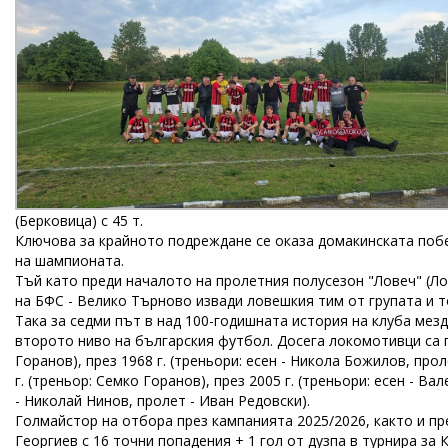
(Берковица) с 45 т.
Ключова за крайното подреждане се оказа домакинската побе
на шампионата.
Тъй като преди началото на пролетния полусезон "Ловеч" (Л
на БФС - Велико Търново извади ловешкия тим от групата и 
Така за седми път в над 100-годишната история на клуба мез
второто ниво на българския футбол. Досега локомотивци са пе
Горанов), през 1968 г. (треньори: есен - Никола Божилов, прол
г. (треньор: Семко Горанов), през 2005 г. (треньори: есен - Ва
- Николай Нинов, пролет - Иван Редовски).
Голмайстор на отбора през кампанията 2025/2026, както и пре
Георгиев с 16 точни попадения + 1 гол от дузпа в турнира за 