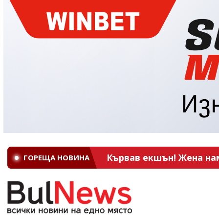
Кървав екшън! Жена на
ГОРЕЩА НОВИНА