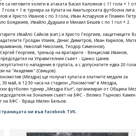
е са неговите колеги в атаката Васил Калоянов с 11 гола + 1 о
 7 гола + 1 в турнира за Купата на Аматьорската футболна лига
ов и Христо Иванов с по 3 гола, Иван Аспарухов и Пламен Петр
йло Бояджиев, Ивайло Дудушки и Михаил Бешев с по 1 гол + 2
атарите Ивайло Сайков (кап.) и Христо Георгиев, защитниците В
падателите Гроздан Илиев, Денис Димитров, Иван Кирилов, Мат
араиванов, Николай Николаев, Теодор Симеонов).
Сергей Георгиев, треньор на вратарите - Венцислав Иванов,
 председател на Управителния съвет - Цанко Цанев.
езултатното нападение в групата, а с допуснатите едва 20 гола
зи на "Академик" (Свищов).
окомотив (Мездра) ще получат купата и златните медали за
30 май, в 12:30 часа на стадион „Локомотив“ в Мездра,
ски футболен турнир „Мездра Къп“, организиран от Община Ме
редседателя на Зоналния съвет на БФС - Велико Търново Камен
т на БФС - Враца Милен Бельов.
страницата ни във Facebook ТУК
.