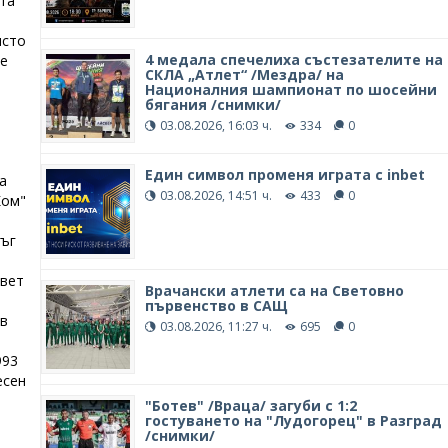
та
ясто
4 медала спечелиха състезателите на
ше
СКЛА „Атлет“ /Мездра/ на
Националния шампионат по шосейни
бягания /снимки/
03.08.2026, 16:03 ч.
334
0
Един символ променя играта с inbet
а
03.08.2026, 14:51 ч.
433
0
Ком"
ръг
ъвет
Врачански атлети са на Световно
първенство в САЩ
ъв
03.08.2026, 11:27 ч.
695
0
993
есен
"Ботев" /Враца/ загуби с 1:2
гостуването на "Лудогорец" в Разград
/снимки/