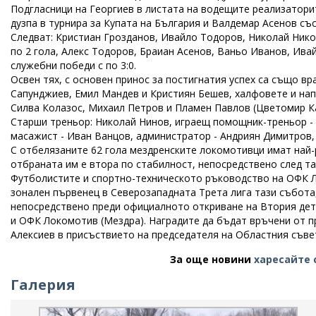
Подгласници на Георгиев в листата на водещите реализаторит
дузпа в турнира за Купата на България и Валдемар Асенов със
Следват: Кристиан Грозданов, Ивайло Тодоров, Николай Никол
по 2 гола, Алекс Тодоров, Браиан Асенов, Ваньо Иванов, Ива
служебни победи с по 3:0.
Освен тях, с основен принос за постигнатия успех са също вр
Сапунджиев, Емил Мандев и Кристиян Бешев, халфовете и на
Силва Колазос, Михаил Петров и Пламен Павлов (Цветомир К
Старши треньор: Николай Нинов, играещ помощник-треньор - 
масажист - Иван Ванцов, администратор - Андриян Димитров,
С отбелязаните 62 гола мездренските локомотивци имат най-р
отбраната им е втора по стабилност, непосредствено след та
Футболистите и спортно-техническото ръководство на ОФК Л
зонален първенец в Северозападната Трета лига тази събота, 
непосредствено преди официалното откриване на Втория дет
и ОФК Локомотив (Мездра). Наградите да бъдат връчени от п
Алексиев в присъствието на председателя на Областния съве
За още новини
харесайте 
Галерия