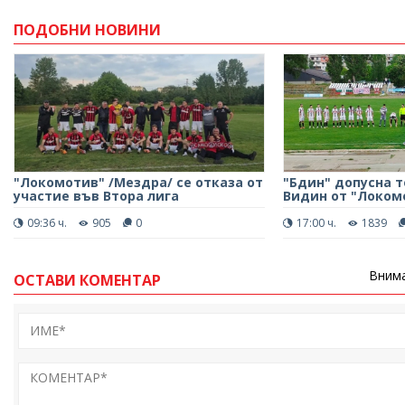
ПОДОБНИ НОВИНИ
"Локомотив" /Мездра/ се отказа от
"Бдин" допусна т
участие във Втора лига
Видин от "Локом
09:36 ч.
905
0
17:00 ч.
1839
Внима
ОСТАВИ КОМЕНТАР