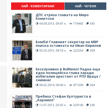
НАЙ - КОМЕНТИРАНИ
НАЙ - ЧЕТЕНИ
ДПС отряза главата на Миро
Комитски
04.09.2013, 09:47 ч.
179443
343
Бомба! Главният секретар на МВР
поиска оставката на Иван Кирилов
05.03.2015, 09:18 ч.
222256
269
Ексклузивно в BulNews! Падна още
една полицейска глава заради
избягалия арестант от РПУ Враца /
снимки/
08.02.2019, 09:46 ч.
971309
264
Пребиха Стефан Културиста в
„Карамел“
13.07.2013, 20:35 ч.
220106
236