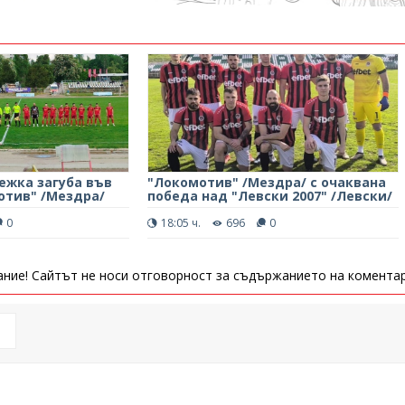
ежка загуба във
"Локомотив" /Мездра/ с очаквана
отив" /Мездра/
победа над "Левски 2007" /Левски/
0
18:05 ч.
696
0
ние! Сайтът не носи отговорност за съдържанието на коментар