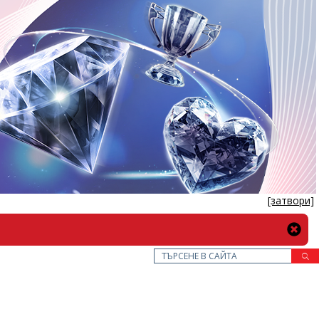
[затвори]