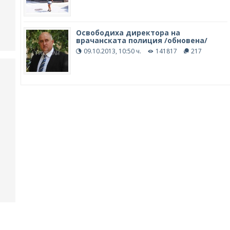
Освободиха директора на
врачанската полиция /обновена/
09.10.2013, 10:50 ч.
141817
217