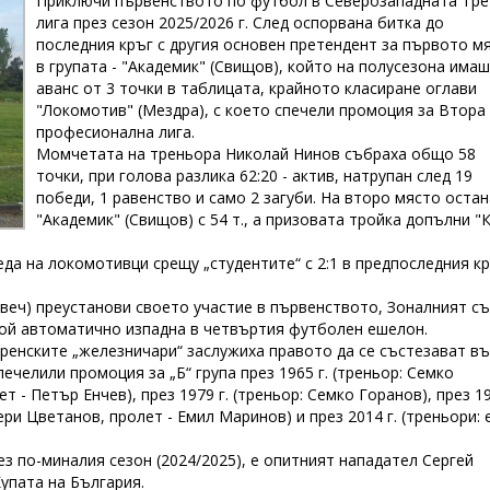
Приключи първенството по футбол в Северозападната Тре
лига през сезон 2025/2026 г. След оспорвана битка до
последния кръг с другия основен претендент за първото м
в групата - "Академик" (Свищов), който на полусезона има
аванс от 3 точки в таблицата, крайното класиране оглави
"Локомотив" (Мездра), с което спечели промоция за Втора
професионална лига.
Момчетата на треньора Николай Нинов събраха общо 58
точки, при голова разлика 62:20 - актив, натрупан след 19
победи, 1 равенство и само 2 загуби. На второ място остан
"Академик" (Свищов) с 54 т., а призовата тройка допълни "
да на локомотивци срещу „студентите“ с 2:1 в предпоследния к
овеч) преустанови своето участие в първенството, Зоналният с
той автоматично изпадна в четвъртия футболен ешелон.
дренските „железничари“ заслужиха правото да се състезават в
челили промоция за „Б“ група през 1965 г. (треньор: Семко
ет - Петър Енчев), през 1979 г. (треньор: Семко Горанов), през 1
лери Цветанов, пролет - Емил Маринов) и през 2014 г. (треньори: 
з по-миналия сезон (2024/2025), е опитният нападател Сергей
Купата на България.