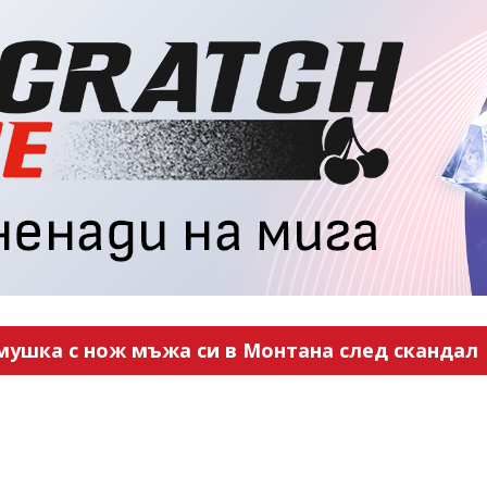
мушка с нож мъжа си в Монтана след скандал