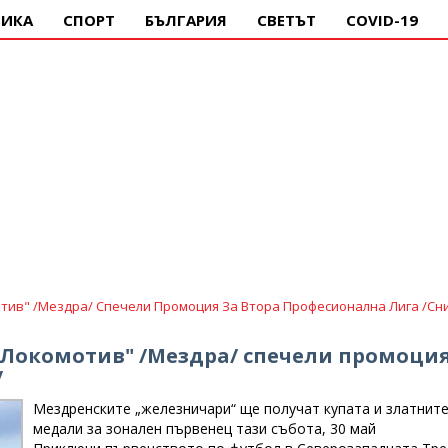
ИКА
СПОРТ
БЪЛГАРИЯ
СВЕТЪТ
COVID-19
тив" /Мездра/ Спечели Промоция За Втора Професионална Лига /сн
 "Локомотив" /Мездра/ спечели промоци
/
Мездренските „железничари“ ще получат купата и златнит
медали за зонален първенец тази събота, 30 май