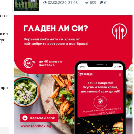
02.08.2026, 21:08 ч.
633
6
т
.
ов с
асил
еус
здра