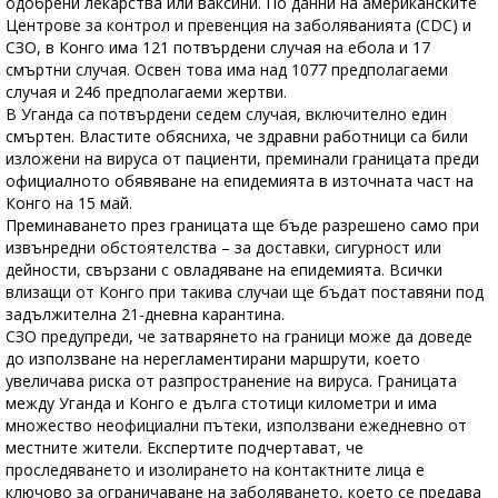
одобрени лекарства или ваксини. По данни на американските
Центрове за контрол и превенция на заболяванията (CDC) и
СЗО, в Конго има 121 потвърдени случая на ебола и 17
смъртни случая. Освен това има над 1077 предполагаеми
случая и 246 предполагаеми жертви.
В Уганда са потвърдени седем случая, включително един
смъртен. Властите обясниха, че здравни работници са били
изложени на вируса от пациенти, преминали границата преди
официалното обявяване на епидемията в източната част на
Конго на 15 май.
Преминаването през границата ще бъде разрешено само при
извънредни обстоятелства – за доставки, сигурност или
дейности, свързани с овладяване на епидемията. Всички
влизащи от Конго при такива случаи ще бъдат поставяни под
задължителна 21-дневна карантина.
СЗО предупреди, че затварянето на граници може да доведе
до използване на нерегламентирани маршрути, което
увеличава риска от разпространение на вируса. Границата
между Уганда и Конго е дълга стотици километри и има
множество неофициални пътеки, използвани ежедневно от
местните жители. Експертите подчертават, че
проследяването и изолирането на контактните лица е
ключово за ограничаване на заболяването, което се предава