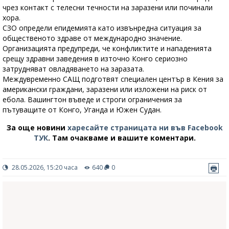
чрез контакт с телесни течности на заразени или починали
хора.
СЗО определи епидемията като извънредна ситуация за
общественото здраве от международно значение.
Организацията предупреди, че конфликтите и нападенията
срещу здравни заведения в източно Конго сериозно
затрудняват овладяването на заразата.
Междувременно САЩ подготвят специален център в Кения за
американски граждани, заразени или изложени на риск от
ебола. Вашингтон въведе и строги ограничения за
пътуващите от Конго, Уганда и Южен Судан.
За още новини
харесайте страницата ни във Facebook
ТУК
.
Там очакваме и вашите коментари.
28.05.2026, 15:20 часа
640
0