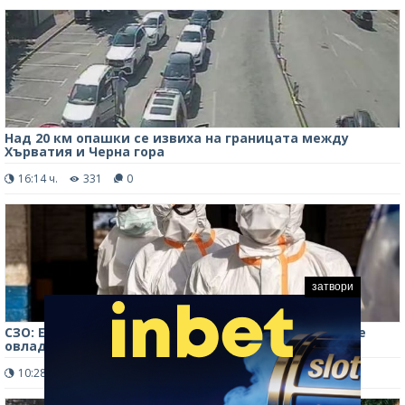
Над 20 км опашки се извиха на границата между
Хърватия и Черна гора
16:14 ч.
331
0
затвори
СЗО: Епидемията от ебола в Конго не може да бъде
овладяна
10:28 ч.
416
0