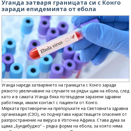
Уганда затваря границата си с Конго
заради епидемията от ебола
Уганда нареди затварянето на границата с Конго заради
рязкото увеличаване на случаите на рядък щам на ебола, след
като и в самата Уганда бяха потвърдени заразени здравни
работници, имали контакт с пациенти от Конго.
Мярката противоречи на препоръките на Световната здравна
организация (СЗО), но подчертава нарастващите опасения от
разпространение на вируса в Източна Африка. Става дума за
щама „Бундибуджо“ – рядка форма на ебола, за която няма