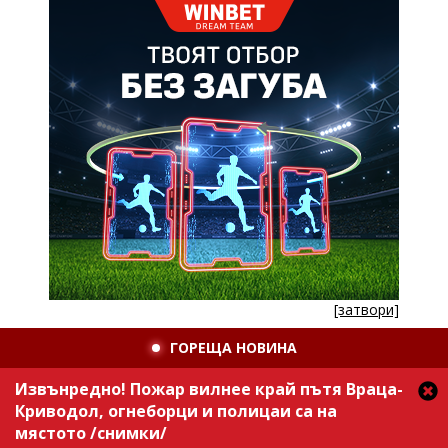
[затвори]
ГОРЕЩА НОВИНА
Извънредно! Пожар вилнее край пътя Враца-
Криводол, огнеборци и полицаи са на
мястото /снимки/