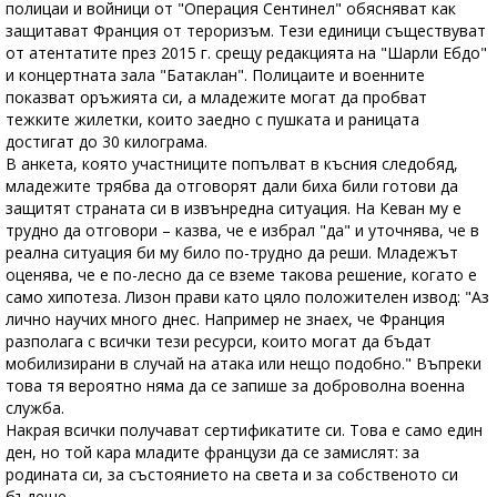
полицаи и войници от "Операция Сентинел" обясняват как
защитават Франция от тероризъм. Тези единици съществуват
от атентатите през 2015 г. срещу редакцията на "Шарли Ебдо"
и концертната зала "Батаклан". Полицаите и военните
показват оръжията си, а младежите могат да пробват
тежките жилетки, които заедно с пушката и раницата
достигат до 30 килограма.
В анкета, която участниците попълват в късния следобяд,
младежите трябва да отговорят дали биха били готови да
защитят страната си в извънредна ситуация. На Кеван му е
трудно да отговори – казва, че е избрал "да" и уточнява, че в
реална ситуация би му било по-трудно да реши. Младежът
оценява, че е по-лесно да се вземе такова решение, когато е
само хипотеза. Лизон прави като цяло положителен извод: "Аз
лично научих много днес. Например не знаех, че Франция
разполага с всички тези ресурси, които могат да бъдат
мобилизирани в случай на атака или нещо подобно." Въпреки
това тя вероятно няма да се запише за доброволна военна
служба.
Накрая всички получават сертификатите си. Това е само един
ден, но той кара младите французи да се замислят: за
родината си, за състоянието на света и за собственото си
бъдеще.