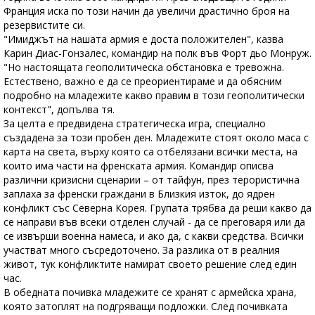
Франция иска по този начин да увеличи драстично броя на
резервистите си.
"Имиджът на нашата армия е доста положителен", казва
Карин Диас-Гонзалес, командир на полк във Форт дьо Монруж.
"Но настоящата геополитическа обстановка е тревожна.
Естествено, важно е да се преориентираме и да обясним
подробно на младежите какво правим в този геополитически
контекст", допълва тя.
За целта е предвидена стратегическа игра, специално
създадена за този пробен ден. Младежите стоят около маса с
карта на света, върху която са отбелязани всички места, на
които има части на френската армия. Командир описва
различни кризисни сценарии – от тайфун, през терористична
заплаха за френски граждани в Близкия изток, до ядрен
конфликт със Северна Корея. Групата трябва да реши какво да
се направи във всеки отделен случай - да се преговаря или да
се извърши военна намеса, и ако да, с какви средства. Всички
участват много съсредоточено. За разлика от в реалния
живот, тук конфликтите намират своето решение след един
час.
В обедната почивка младежите се хранят с армейска храна,
която затоплят на подгряващи подложки. След почивката