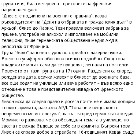
групи: синя, бяла и червена - цветовете на френския
национален флаг.
"Днес сте подчинени на военните правила", казва
ръководителят на "Деня на отбраната и гражданския дълг" в
Аркьой, близо до Париж. Тези правила включват забрана за
пушене, употреба на алкохол и използване на мобилни
телефони, пише германската обществена медия АРД в
репортаж от Франция.
Група "бяло" започва с урок по стрелба с лазерни пушки.
Военен в униформа обяснява всичко подробно. След това
младежите могат сами да се прицелят, легнали на постелки.
Повечето от тази група са на 17 години. Разделени са според
рождената дата, всички живеят в близост до военната база,
все още ходят на училище или вече работят – във всяко едно
отношение това е представителна извадка от френското
общество.
Лизон иска да следва право и досега почти не е имала допирни
точки с армията, разказва АРД. "Това не е нещо, което
непременно ме интересува", казва тя пред германската медия.
Момичето разказва, че са обсъждали темата в училище, но
засега не вижда бъдеще за себе си в армията. Въпреки това
Лизон се справя добре в стрелбата. 16-годишният Кеван също