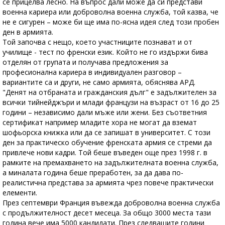
се прицелва лесно. На въпрос дали може да си представи
военна кариера или доброволна военна служба, той казва, че
не е сигурен – може би ще има по-ясна идея след този пробен
ден в армията.
Той започва с нещо, което участниците познават и от
училище - тест по френски език. Който не го издържи бива
отделян от групата и получава предложения за
професионална кариера в индивидуален разговор –
вариантите са и други, не само армията, обяснява АРД.
"Денят на отбраната и гражданския дълг" е задължителен за
всички тийнейджъри и млади французи на възраст от 16 до 25
години – независимо дали мъже или жени. Без съответния
сертификат например младите хора не могат да вземат
шофьорска книжка или да се запишат в университет. С този
ден за практическо обучение френската армия се стреми да
привлече нови кадри. Той беше въведен още през 1998 г. в
рамките на премахването на задължителната военна служба,
а миналата година беше преработен, за да дава по-
реалистична представа за армията чрез повече практически
елементи.
През септември Франция въвежда доброволна военна служба
с продължителност десет месеца. За общо 3000 места тази
година вече има 5000 кандидати. През следващите години