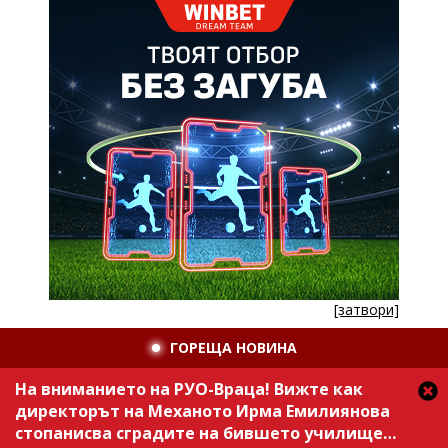
[затвори]
ГОРЕЩА НОВИНА
На вниманието на РУО-Враца! Вижте как
директорът на Механото Ирма Емилиянова
стопанисва сградите на бившето училище