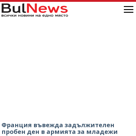
„Антон Иванов“, ситуацията е скандална /
снимки/
Франция въвежда задължителен
пробен ден в армията за младежи