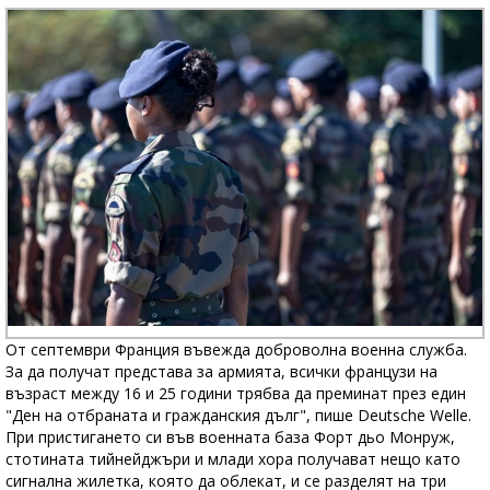
От септември Франция въвежда доброволна военна служба.
За да получат представа за армията, всички французи на
възраст между 16 и 25 години трябва да преминат през един
"Ден на отбраната и гражданския дълг", пише Deutsche Welle.
При пристигането си във военната база Форт дьо Монруж,
стотината тийнейджъри и млади хора получават нещо като
сигнална жилетка, която да облекат, и се разделят на три