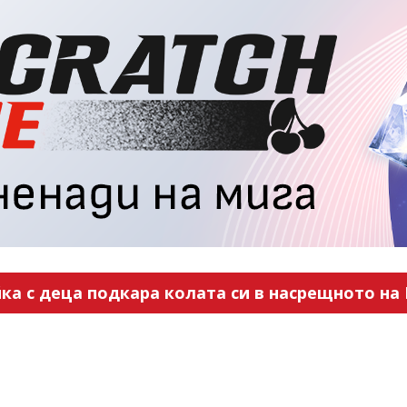
ка с деца подкара колата си в насрещното на