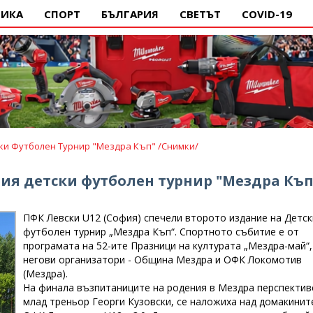
ИКА
СПОРТ
БЪЛГАРИЯ
СВЕТЪТ
COVID-19
ски Футболен Турнир "Мездра Къп" /снимки/
рия детски футболен турнир "Мездра Къп"
ПФК Левски U12 (София) спечели второто издание на Детск
футболен турнир „Мездра Къп“. Спортното събитие е от
програмата на 52-ите Празници на културата „Мездра-май“,
негови организатори - Община Мездра и ОФК Локомотив
(Мездра).
На финала възпитаниците на родения в Мездра перспектив
млад треньор Георги Кузовски, се наложиха над домакинит