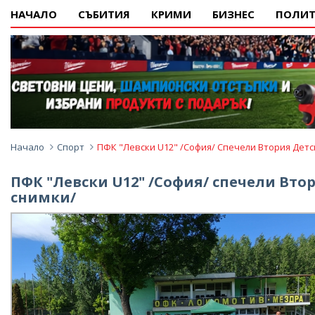
НАЧАЛО
СЪБИТИЯ
КРИМИ
БИЗНЕС
ПОЛИТ
Начало
Спорт
ПФК "Левски U12" /София/ Спечели Втория Дет
ПФК "Левски U12" /София/ спечели Вто
снимки/