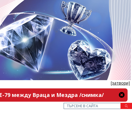
[затвори]
 Е-79 между Враца и Мездра /снимка/