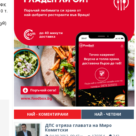
 ФК
0 т.
уй)
НАЙ - КОМЕНТИРАНИ
НАЙ - ЧЕТЕНИ
ДПС отряза главата на Миро
Комитски