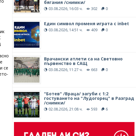
то
бягания /снимки/
03.08.2026, 16:03 ч.
302
0
Един символ променя играта с inbet
03.08.2026, 14:51 ч.
409
0
тик
К
ц
асно
Врачански атлети са на Световно
ве
първенство в САЩ
и се
03.08.2026, 11:27 ч.
663
0
ето-
"Ботев" /Враца/ загуби с 1:2
гостуването на "Лудогорец" в Разград
/снимки/
02.08.2026, 21:08 ч.
593
6