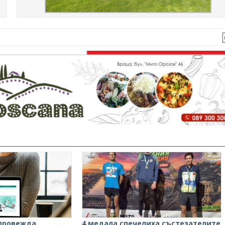
провежда
4 медала спечелиха състезателите