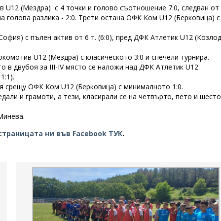
 U12 (Мездра) с 4 точки и голово съотношение 7:0, следван от
 голова разлика - 2:0. Трети остана ОФК Ком U12 (Берковица) с 
офия) с пълен актив от 6 т. (6:0), пред ДФК Атлетик U12 (Козлод
омотив U12 (Мездра) с класическото 3:0 и спечели турнира.
 в двубоя за III-IV място се наложи над ДФК Атлетик U12
1:1).
я срещу ОФК Ком U12 (Берковица) с минималното 1:0.
едали и грамоти, а тези, класирали се на четвърто, пето и шесто
Минева.
страницата ни във Facebook ТУК
.