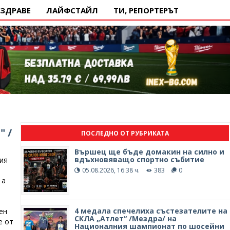
ЗДРАВЕ
ЛАЙФСТАЙЛ
ТИ, РЕПОРТЕРЪТ
 /
ПОСЛЕДНО ОТ РУБРИКАТА
Вършец ще бъде домакин на силно и
вдъхновяващо спортно събитие
ия
05.08.2026, 16:38 ч.
383
0
 а
4 медала спечелиха състезателите на
ен
СКЛА „Атлет“ /Мездра/ на
е от
Националния шампионат по шосейни