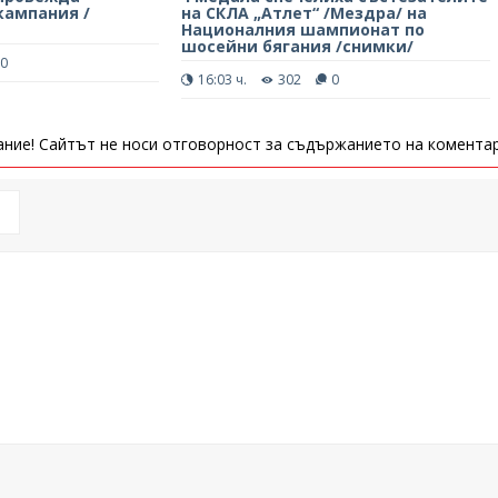
ампания /
на СКЛА „Атлет“ /Мездра/ на
Националния шампионат по
шосейни бягания /снимки/
0
16:03 ч.
302
0
ние! Сайтът не носи отговорност за съдържанието на коментар