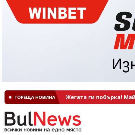
Жегата ги побърка! Май
ГОРЕЩА НОВИНА