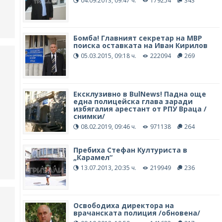
04.09.2013, 09:47 ч.
179254
343
Бомба! Главният секретар на МВР
поиска оставката на Иван Кирилов
05.03.2015, 09:18 ч.
222094
269
Ексклузивно в BulNews! Падна още
една полицейска глава заради
избягалия арестант от РПУ Враца /
снимки/
08.02.2019, 09:46 ч.
971138
264
Пребиха Стефан Културиста в
„Карамел“
13.07.2013, 20:35 ч.
219949
236
Освободиха директора на
врачанската полиция /обновена/