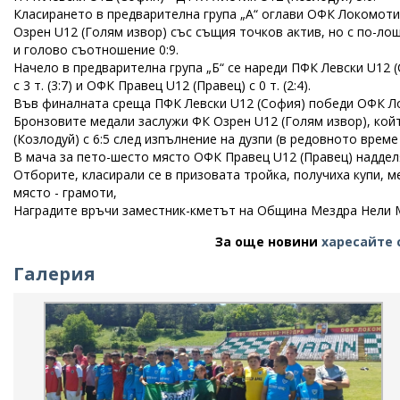
Класирането в предварителна група „А“ оглави ОФК Локомотив
Озрен U12 (Голям извор) със същия точков актив, но с по-лоша
и голово съотношение 0:9.
Начело в предварителна група „Б“ се нареди ПФК Левски U12 (С
с 3 т. (3:7) и ОФК Правец U12 (Правец) с 0 т. (2:4).
Във финалната среща ПФК Левски U12 (София) победи ОФК Лок
Бронзовите медали заслужи ФК Озрен U12 (Голям извор), който
(Козлодуй) с 6:5 след изпълнение на дузпи (в редовното време 
В мача за пето-шесто място ОФК Правец U12 (Правец) наддел
Отборите, класирали се в призовата тройка, получиха купи, м
място - грамоти,
Наградите връчи заместник-кметът на Община Мездра Нели 
За още новини
харесайте 
Галерия