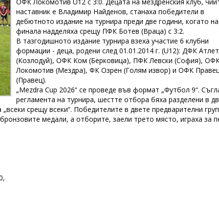
ОФК Локомотив U12 с 3:0. Децата на мездренския клуб, чий
наставник е Владимир Найденов, станаха победители в
дебютното издание на турнира преди две години, когато на
финала надделяха срещу ПФК Ботев (Враца) с 3:2.
В тазгодишното издание турнира взеха участие 6 клубни
формации - деца, родени след 01.01.2014 г. (U12): ДФК Атле
(Козлодуй), ОФК Ком (Берковица), ПФК Левски (София), ОФ
Локомотив (Мездра), ФК Озрен (Голям извор) и ОФК Праве
(Правец).
„Mezdra Cup 2026“ се проведе във формат „Футбол 9“. Съгл
регламента на турнира, шестте отбора бяха разделени в д
 „всеки срещу всеки“. Победителите в двете предварителни груп
 бронзовите медали, а отборите, заели трето място, играха за п
0,