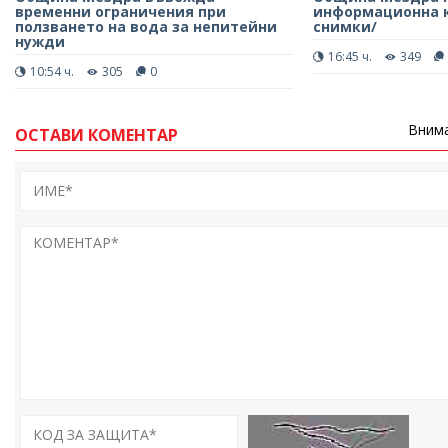
временни ограничения при
информационна к
ползването на вода за непитейни
снимки/
нужди
16:45 ч.
349
10:54 ч.
305
0
Внима
ОСТАВИ КОМЕНТАР