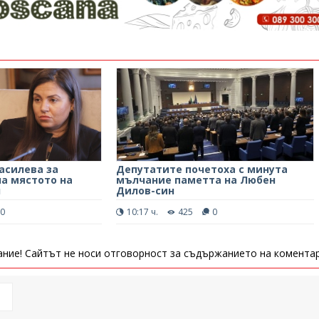
асилева за
Депутатите почетоха с минута
на мястото на
мълчание паметта на Любен
н
Дилов-син
0
10:17 ч.
425
0
ние! Сайтът не носи отговорност за съдържанието на коментар