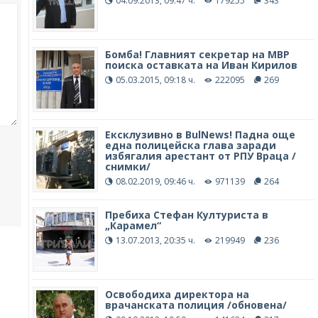
04.09.2013, 09:47 ч.
179255
343
Бомба! Главният секретар на МВР
поиска оставката на Иван Кирилов
05.03.2015, 09:18 ч.
222095
269
Ексклузивно в BulNews! Падна още
една полицейска глава заради
избягалия арестант от РПУ Враца /
снимки/
08.02.2019, 09:46 ч.
971139
264
Пребиха Стефан Културиста в
„Карамел“
13.07.2013, 20:35 ч.
219949
236
Освободиха директора на
врачанската полиция /обновена/