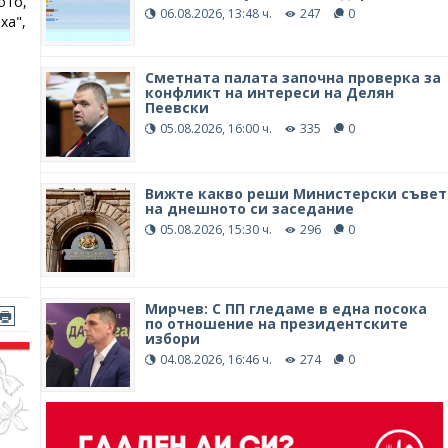
ото,
06.08.2026, 13:48 ч.
247
0
ха",
Сметната палата започна проверка за
конфликт на интереси на Делян
Пеевски
05.08.2026, 16:00 ч.
335
0
Вижте какво реши Министерски съвет
на днешното си заседание
05.08.2026, 15:30 ч.
296
0
Мирчев: С ПП гледаме в една посока
по отношение на президентските
избори
04.08.2026, 16:46 ч.
274
0