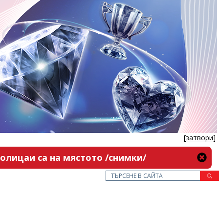
[затвори]
олицаи са на мястото /снимки/