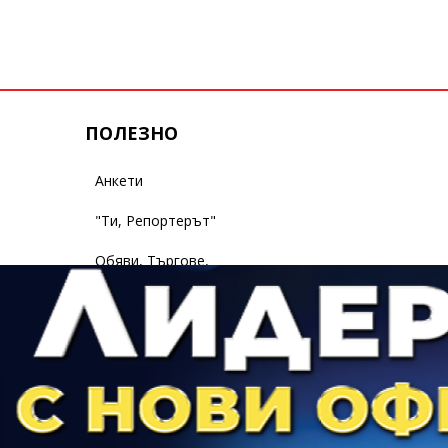
ПОЛЕЗНО
Анкети
"Ти, Репортерът"
Обяви, Търгове,
Съобщения