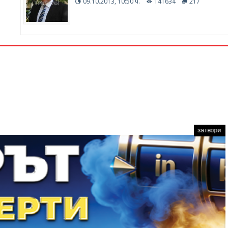
09.10.2013, 10:50 ч.
141634
217
затвори