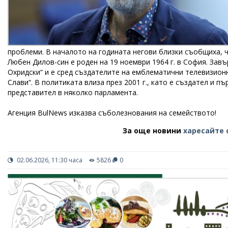
проблеми. В началото на годината негови близки съобщиха, ч
Любен Дилов-син е роден на 19 ноември 1964 г. в София. Зав
Охридски“ и е сред създателите на емблематични телевизионн
Слави“. В политиката влиза през 2001 г., като е създател и п
представител в няколко парламента.
Агенция BulNews изказва съболезнования на семейството!
За още новини
харесайте 
02.06.2026, 11:30 часа
5826
0