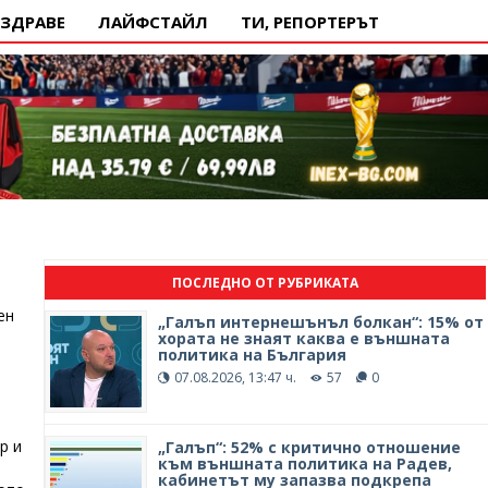
ЗДРАВЕ
ЛАЙФСТАЙЛ
ТИ, РЕПОРТЕРЪТ
ПОСЛЕДНО ОТ РУБРИКАТА
ен
„Галъп интернешънъл болкан“: 15% от
хората не знаят каква е външната
политика на България
07.08.2026, 13:47 ч.
57
0
р и
„Галъп“: 52% с критично отношение
към външната политика на Радев,
кабинетът му запазва подкрепа