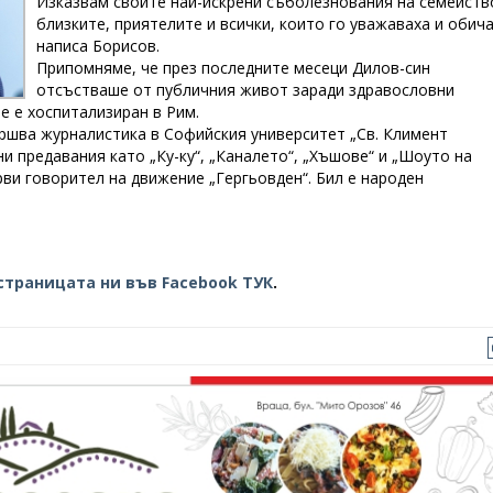
Изказвам своите най-искрени съболезнования на семейств
близките, приятелите и всички, които го уважаваха и обича
написа Борисов.
Припомняме, че през последните месеци Дилов-син
отсъстваше от публичния живот заради здравословни
е е хоспитализиран в Рим.
ършва журналистика в Софийския университет „Св. Климент
и предавания като „Ку-ку“, „Каналето“, „Хъшове“ и „Шоуто на
ърви говорител на движение „Гергьовден“. Бил е народен
страницата ни във Facebook ТУК
.