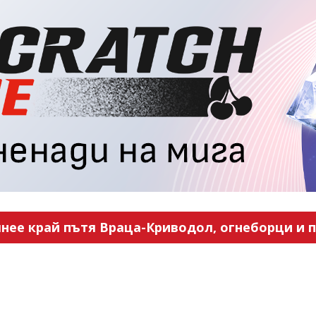
нее край пътя Враца-Криводол, огнеборци и п