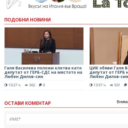
ПОДОБНИ НОВИНИ
Галя Василева положи клетва като
ЦИК обяви Галя В
депутат от ГЕРБ-СДС на мястото на
депутат от ГЕРБ 
Любен Дилов-син
Любен Дилов-си
10:27 ч.
362
0
13:57 ч.
501
Внима
ОСТАВИ КОМЕНТАР