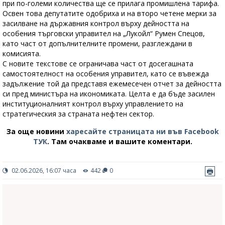
при по-големи количества ще се прилага промишлена тарифа.
Освен това депутатите одобриха и на второ четене мерки за
засилване на държавния контрол върху дейността на
особения търговски управител на „Лукойл“ Румен Спецов,
като част от допълнителните промени, разглеждани в
комисията.
С новите текстове се ограничава част от досегашната
самостоятелност на особения управител, като се въвежда
задължение той да представя ежемесечен отчет за дейността
си пред министъра на икономиката. Целта е да бъде засилен
институционалният контрол върху управлението на
стратегическия за страната нефтен сектор.
За още новини
харесайте страницата ни във Facebook
ТУК
.
Там очакваме и вашите коментари.
02.06.2026, 16:07 часа
442
0