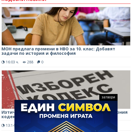
МОН предлага промени в НВО за 10. клас: Добавят
задачи по история и философия
16:03 ч.
288
0
затвори
Изтича срокът за предложения за промени в Изборния
кодекс
13:14 ч.
362
0