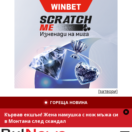
[затвори]
ГОРЕЩА НОВИНА
Кървав екшън! Жена намушка с нож мъжа си
в Монтана след скандал