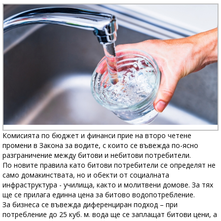
Комисията по бюджет и финанси прие на второ четене
промени в Закона за водите, с които се въвежда по-ясно
разграничение между битови и небитови потребители.
По новите правила като битови потребители се определят не
само домакинствата, но и обекти от социалната
инфраструктура - училища, както и молитвени домове. За тях
ще се прилага единна цена за битово водопотребление.
За бизнеса се въвежда диференциран подход – при
потребление до 25 куб. м. вода ще се заплащат битови цени, а