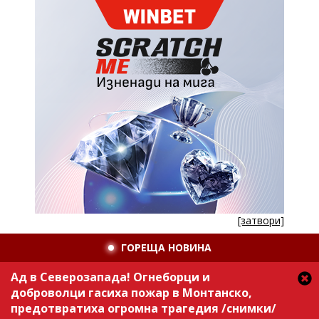
[затвори]
ГОРЕЩА НОВИНА
Ад в Северозапада! Огнеборци и
доброволци гасиха пожар в Монтанско,
предотвратиха огромна трагедия /снимки/