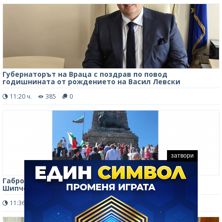
Губернаторът на Враца с поздрав по повод
годишнината от рождението на Васил Левски
11:20 ч.
385
0
затвори
Габрово и връх „Шипка“ отбелязват 149 години от
Шипченската епопея
11:36 ч.
232
0