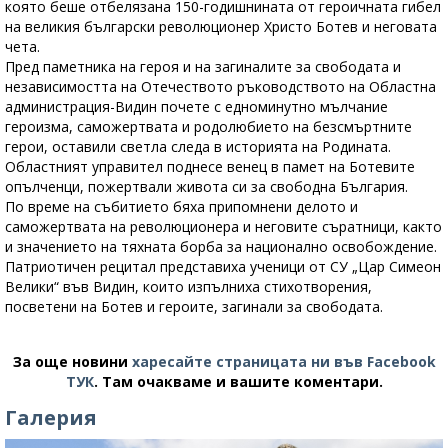
която беше отбелязана 150-годишнината от героичната гибел
на великия български революционер Христо Ботев и неговата
чета.
Пред паметника на героя и на загиналите за свободата и
независимостта на Отечеството ръководството на Областна
администрация-Видин почете с едноминутно мълчание
героизма, саможертвата и родолюбието на безсмъртните
герои, оставили светла следа в историята на Родината.
Областният управител поднесе венец в памет на Ботевите
опълченци, пожертвали живота си за свободна България.
По време на събитието бяха припомнени делото и
саможертвата на революционера и неговите съратници, както
и значението на тяхната борба за национално освобождение.
Патриотичен рецитал представиха ученици от СУ „Цар Симеон
Велики“ във Видин, които изпълниха стихотворения,
посветени на Ботев и героите, загинали за свободата.
За още новини
харесайте страницата ни във Facebook
ТУК
.
Там очакваме и вашите коментари.
Галерия