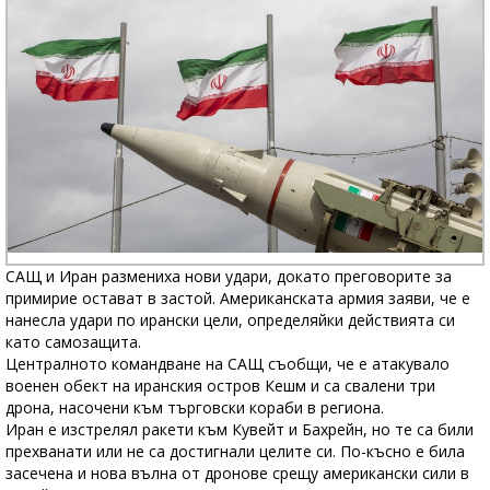
САЩ и Иран размениха нови удари, докато преговорите за
примирие остават в застой. Американската армия заяви, че е
нанесла удари по ирански цели, определяйки действията си
като самозащита.
Централното командване на САЩ съобщи, че е атакувало
военен обект на иранския остров Кешм и са свалени три
дрона, насочени към търговски кораби в региона.
Иран е изстрелял ракети към Кувейт и Бахрейн, но те са били
прехванати или не са достигнали целите си. По-късно е била
засечена и нова вълна от дронове срещу американски сили в