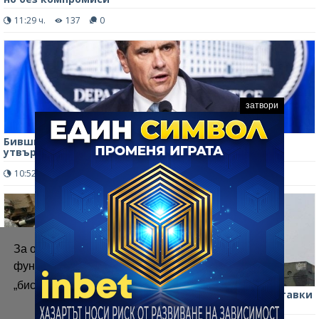
11:29 ч.
137
0
затвори
Бившият личен адвокат на Тръмп е официално
утвърден за главен прокурор на САЩ
10:52 ч.
120
0
За осигуряване на правилното
функциониране на уебсайта ние използваме
„бисквитки“.
Повече информация
Зеленски обяви споразумение за ежемесечни доставки
на ракети "Пейтриът" от САЩ