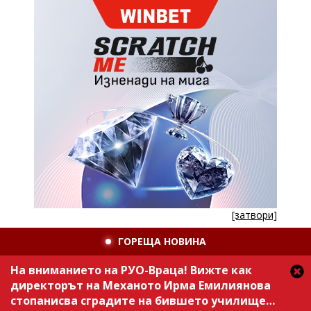
[затвори]
ГОРЕЩА НОВИНА
На вниманието на РУО-Враца! Вижте как
директорът на Механото Ирма Емилиянова
стопанисва сградите на бившето училище