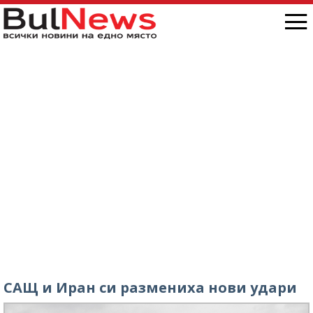
„Антон Иванов“, ситуацията е скандална /
снимки/
САЩ и Иран си размениха нови удари